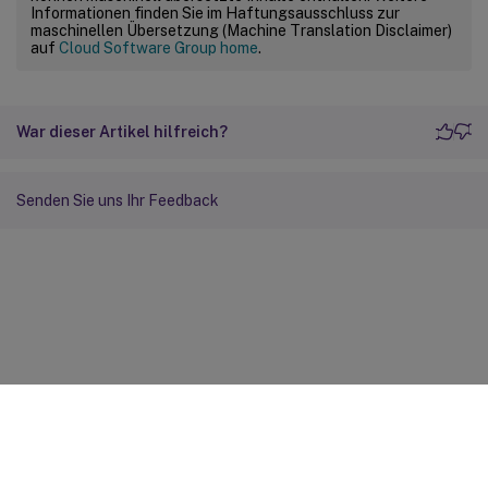
Informationen finden Sie im Haftungsausschluss zur
maschinellen Übersetzung (Machine Translation Disclaimer)
auf
Cloud Software Group home
.
War dieser Artikel hilfreich?
Senden Sie uns Ihr Feedback