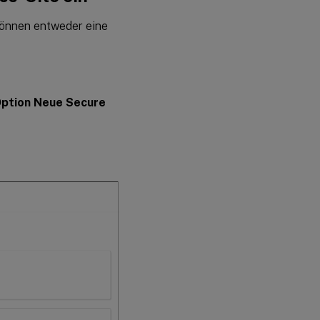
Schritt 4:
 können entweder eine
Zusammenfassung
der Konfiguration
Secure
Private
 Option Neue Secure
Access
durch
Beitreten zu
einer
vorhandenen
Site
einrichten
Die
nächsten
Schritte