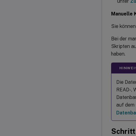
unter
Zu
Manuelle 
Sie können
Bei der ma
Skripten a
haben.
HINWEI
Die Date
READ-, W
Datenban
auf dem 
Datenba
Schrit