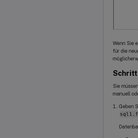
Wenn Sie e
für die ne
möglicherwe
Schrit
Sie müssen
manuell od
Geben S
sql1.
Datenba