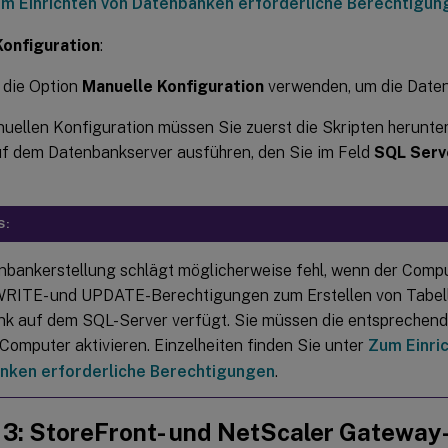
m Einrichten von Datenbanken erforderliche Berechtigun
Konfiguration
:
 die Option
Manuelle Konfiguration
verwenden, um die Daten
nuellen Konfiguration müssen Sie zuerst die Skripten herunte
uf dem Datenbankserver ausführen, den Sie im Feld
SQL Serv
S:
nbankerstellung schlägt möglicherweise fehl, wenn der Compu
RITE- und UPDATE-Berechtigungen zum Erstellen von Tabell
k auf dem SQL-Server verfügt. Sie müssen die entsprechen
Computer aktivieren. Einzelheiten finden Sie unter
Zum Einri
nken erforderliche Berechtigungen
.
t 3: StoreFront- und NetScaler Gateway