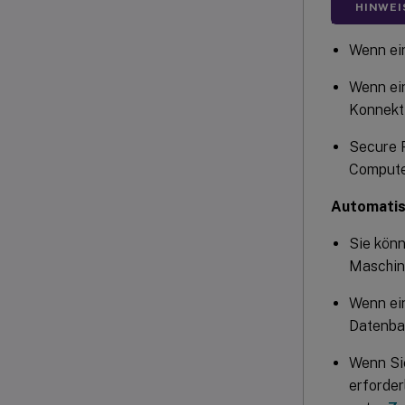
HINWEI
Wenn ein
Wenn ein
Konnekti
Secure P
Computer
Automatis
Sie kön
Maschine
Wenn ein
Datenban
Wenn Sie
erforder