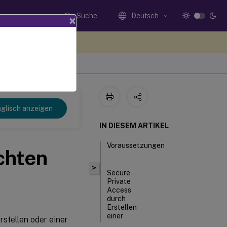
Suche
Deutsch
×
n Sie hier Feedback
glisch anzeigen
IN DIESEM ARTIKEL
Voraussetzungen
chten
>
Secure
Private
Access
durch
Erstellen
einer
rstellen oder einer
neuen