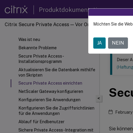
Produktdokumentation
Citrix Secure Private Access — Vor Ort
Möchten Sie die Web
Dieser Inhalt
Citrix 
Was ist neu
JA
NEIN
Bekannte Probleme
Secure Private Access-
Dieser A
Installationsprogramm
(Haftun
Aktualisieren Sie die Datenbank mithilfe
von Skripten
Secure Private Access einrichten
Secu
NetScaler Gateway konfigurieren
<
Konfigurieren Sie Anwendungen
Konfigurieren Sie die Zugriffsrichtlinien
February
für die Anwendungen
Ablauf für Endbenutzer
Sie können 
Sichere Private Access-Integration mit