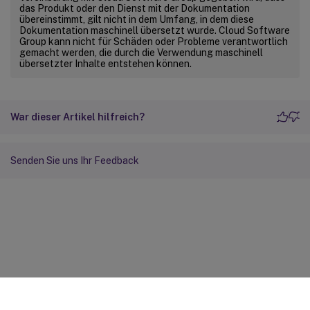
das Produkt oder den Dienst mit der Dokumentation
übereinstimmt, gilt nicht in dem Umfang, in dem diese
Dokumentation maschinell übersetzt wurde. Cloud Software
Group kann nicht für Schäden oder Probleme verantwortlich
gemacht werden, die durch die Verwendung maschinell
übersetzter Inhalte entstehen können.
War dieser Artikel hilfreich?
Senden Sie uns Ihr Feedback