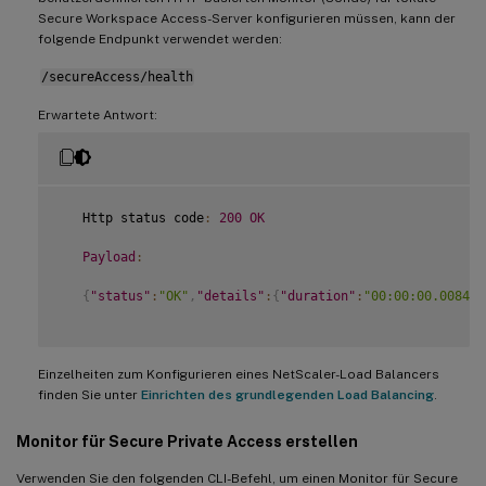
Secure Workspace Access-Server konfigurieren müssen, kann der
folgende Endpunkt verwendet werden:
/secureAccess/health
Erwartete Antwort:
   Http status code
:
200
OK
Payload
:
{
"status"
:
"OK"
,
"details"
:
{
"duration"
:
"00:00:00.008420
Einzelheiten zum Konfigurieren eines NetScaler-Load Balancers
finden Sie unter
Einrichten des grundlegenden Load Balancing
.
Monitor für Secure Private Access erstellen
Verwenden Sie den folgenden CLI-Befehl, um einen Monitor für Secure