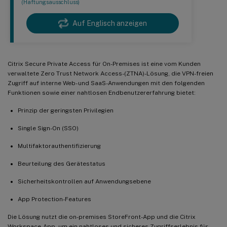
(Haftungsausschluss)
Auf Englisch anzeigen
Citrix Secure Private Access für On-Premises ist eine vom Kunden
verwaltete Zero Trust Network Access-(ZTNA)-Lösung, die VPN-freien
Zugriff auf interne Web- und SaaS-Anwendungen mit den folgenden
Funktionen sowie einer nahtlosen Endbenutzererfahrung bietet:
Prinzip der geringsten Privilegien
Single Sign-On (SSO)
Multifaktorauthentifizierung
Beurteilung des Gerätestatus
Sicherheitskontrollen auf Anwendungsebene
App Protection-Features
Die Lösung nutzt die on-premises StoreFront-App und die Citrix
Workspace-App, um ein nahtloses und sicheres Zugriffserlebnis für