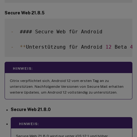
Secure Web 21.8.5
-
  #### Secure Web für Android

-
**
Unterstützung für Android 
12
 Beta 
4
 
HINWEIS:
Citrix verpflichtet sich, Android 12 vom ersten Tag an zu
unterstützen. Nachfolgende Versionen von Secure Mail erhalten
weitere Updates, um Android 12 vollständig zu unterstützen.
Secure Web 21.8.0
HINWEIS:
Secure Web 21.8.0 wird nur unter iOS 12.1 und höher