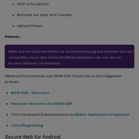
Wi-Fi erforderlich
Berichte nur über Wi-Fi senden
Upload-Token
Hinweis:
Wenn Sie ein Clientzertifikat zur Authentifizierung bei internen Servern
verwenden, muss das Clientzertifikat dasselbe sein wie das im
Access Gateway verwendete.
Weitere Informationen zum MAM SDK finden Sie in den folgenden
Artikeln:
MAM SDK – Übersicht
Neueste Versionen des MAM SDK
Citrix Developer-Dokumentation zu
Mobile Application Integration
Citrix Blogbeitrag
Secure Web für Android