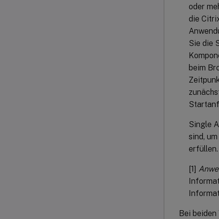
oder meh
die Citr
Anwendun
Sie die 
Kompone
beim Bro
Zeitpunk
zunächst
Startan
Single A
sind, um
erfüllen.
[1]
Anwen
Informat
Informat
Bei beiden