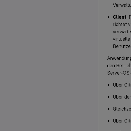
Verwaltu
Client
.
richtet 
verwalte
virtuell
Benutzer
Anwendunge
den Betrie
Server-OS-
Über Ci
Über den
Gleichz
Über Cit