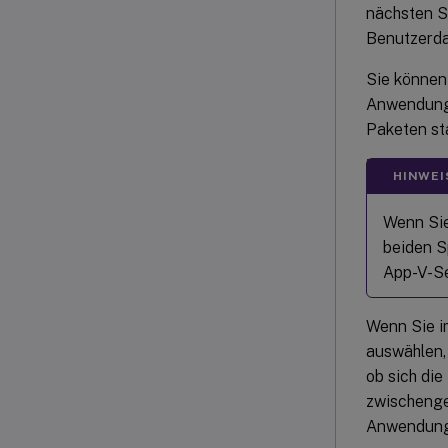
nächsten Si
Benutzerda
Sie können
Anwendunge
Paketen st
HINWEI
Wenn Sie
beiden S
App-V-Se
Wenn Sie i
auswählen, 
ob sich di
zwischenges
Anwendung