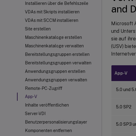
Installieren über die Befehlszeile
and 
VDAs mit Skripts installieren
VDAs mit SCCM installieren
Microsoft A
Site erstellen
und Unters
Maschinenkataloge erstellen
sie auf ihr
(USV) biet
Maschinenkataloge verwalten
Internetver
Bereitstellungsgruppen erstellen
Bereitstellungsgruppen verwalten
Anwendungsgruppen erstellen
App-V
Anwendungsgruppen verwalten
Remote-PC-Zugriff
5.0 und 5
App-V
Inhalte veröffentlichen
5.0 SP2
Server-VDI
Benutzerpersonalisierungslayer
5.0 SP3 u
Komponenten entfernen