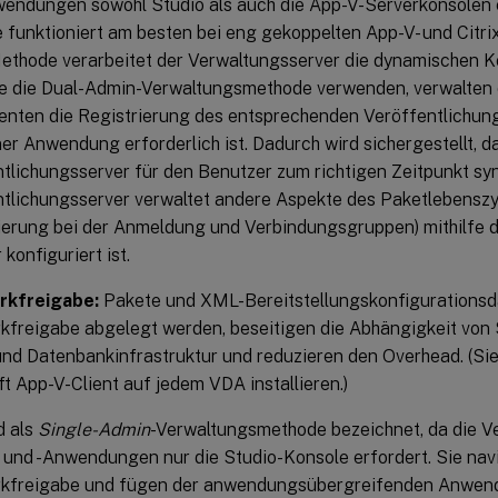
endungen sowohl Studio als auch die App-V-Serverkonsolen e
funktioniert am besten bei eng gekoppelten App-V- und Citrix
ethode verarbeitet der Verwaltungsserver die dynamischen K
e die Dual-Admin-Verwaltungsmethode verwenden, verwalten d
ten die Registrierung des entsprechenden Veröffentlichungs
ner Anwendung erforderlich ist. Dadurch wird sichergestellt, d
tlichungsserver für den Benutzer zum richtigen Zeitpunkt syn
tlichungsserver verwaltet andere Aspekte des Paketlebenszy
ierung bei der Anmeldung und Verbindungsgruppen) mithilfe de
konfiguriert ist.
rkfreigabe:
Pakete und XML-Bereitstellungskonfigurationsdat
freigabe abgelegt werden, beseitigen die Abhängigkeit von 
und Datenbankinfrastruktur und reduzieren den Overhead. (S
t App-V-Client auf jedem VDA installieren.)
d als
Single-Admin
-Verwaltungsmethode bezeichnet, da die 
und -Anwendungen nur die Studio-Konsole erfordert. Sie navi
kfreigabe und fügen der anwendungsübergreifenden Anwendun