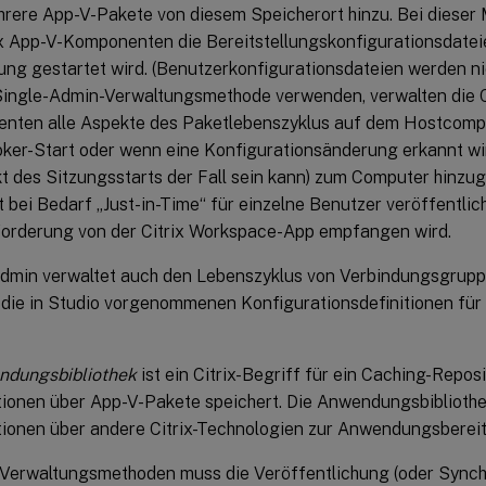
rere App-V-Pakete von diesem Speicherort hinzu. Bei dieser
ix App-V-Komponenten die Bereitstellungskonfigurationsdatei
g gestartet wird. (Benutzerkonfigurationsdateien werden ni
Single-Admin-Verwaltungsmethode verwenden, verwalten die C
nten alle Aspekte des Paketlebenszyklus auf dem Hostcomp
ker-Start oder wenn eine Konfigurationsänderung erkannt w
t des Sitzungsstarts der Fall sein kann) zum Computer hinzu
 bei Bedarf „Just-in-Time“ für einzelne Benutzer veröffentlic
forderung von der Citrix Workspace-App empfangen wird.
dmin verwaltet auch den Lebenszyklus von Verbindungsgruppen
 die in Studio vorgenommenen Konfigurationsdefinitionen für
dungsbibliothek
ist ein Citrix-Begriff für ein Caching-Reposi
ionen über App-V-Pakete speichert. Die Anwendungsbibliothe
ionen über andere Citrix-Technologien zur Anwendungsbereit
 Verwaltungsmethoden muss die Veröffentlichung (oder Synch