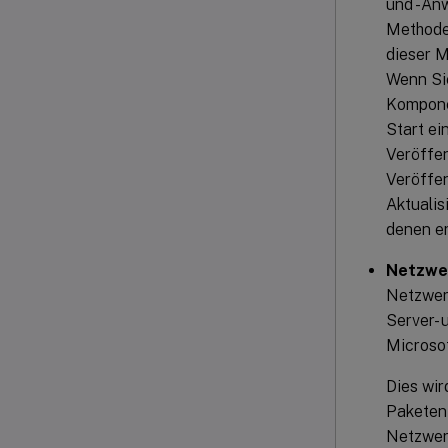
und -Anw
Methode 
dieser M
Wenn Si
Komponen
Start ei
Veröffen
Veröffen
Aktualis
denen er 
Netzwe
Netzwerk
Server- 
Microsof
Dies wir
Paketen 
Netzwer