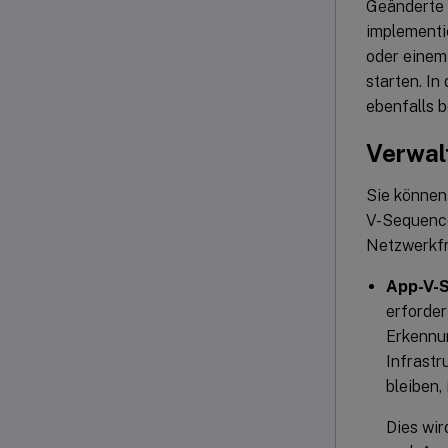
Geänderte
implementi
oder einem
starten. I
ebenfalls 
Verwa
Sie können
V-Sequence
Netzwerkfr
App-V-S
erforder
Erkennun
Infrastr
bleiben,
Dies wir