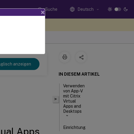
Suche
Deutsch
×
n Sie hier Feedback
glisch anzeigen
IN DIESEM ARTIKEL
Verwenden
von App-V
mit Citrix
>
Virtual
Apps and
Desktops
™
Einrichtung
tual Apps