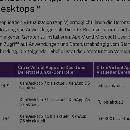
™
Desktops
pplication Virtualization (App-V) ermöglicht Ihnen die Bereits
tützung von Anwendungen als Dienste. Benutzer greifen auf
en eigenen Geräten zu installieren. App-V und Microsoft User S
en Zugriff auf Anwendungen und Daten, unabhängig vom Stan
bindung. Die folgende Tabelle listet die unterstützten Version
Citrix Virtual Apps and Desktops
Citrix Virtual 
Bereitstellungs-Controller
Virtueller Bere
XenDesktop 7 bis aktuell, XenApp 7.5
.0 SP1
7.0 bis aktuell
bis aktuell
XenDesktop 7 bis aktuell, XenApp 7.5
7.1 bis aktuell
bis aktuell
XenDesktop 7.6 bis aktuell, XenApp
nd 5.1
7.6.300 bis aktue
7.6 bis aktuell