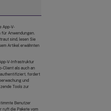
e App-V-
n für Anwendungen.
raut sind, lesen Sie
sem Artikel erwähnten
 App-V-Infrastruktur
-Client als auch an
thentifiziert, fordert
 Überwachung und
tzende Tools zur
estimmte Benutzer
r ruft die Pakete vom