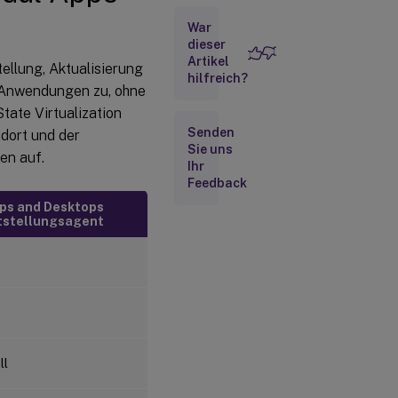
War
Problembehandlung
dieser
Artikel
tellung, Aktualisierung
hilfreich?
 Anwendungen zu, ohne
tate Virtualization
Senden
dort und der
Sie uns
en auf.
Ihr
Feedback
Apps and Desktops
itstellungsagent
ll