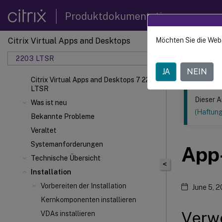
Produktdokumentation
Citrix Virtual Apps and Desktops
Möchten Sie die Web
Dieser Inhalt
2203 LTSR
Citrix
JA
NEIN
Citrix Virtual Apps and Desktops 7 2203
LTSR
Dieser A
Was ist neu
(Haftun
Bekannte Probleme
Veraltet
Systemanforderungen
App
Technische Übersicht
<
Installation
Vorbereiten der Installation
June 5, 
Kernkomponenten installieren
Verwe
VDAs installieren