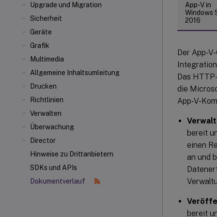
App-V in
Upgrade und Migration
Windows 
Sicherheit
2016
Geräte
Grafik
Der App-V-
Multimedia
Integratio
Allgemeine Inhaltsumleitung
Das HTTP-Pr
Drucken
die Micros
Richtlinien
App-V-Kom
Verwalten
Verwalt
Überwachung
bereit u
Director
einen Re
Hinweise zu Drittanbietern
an und b
SDKs und APIs
Datenerf
Verwalt
Dokumentverlauf
Veröffe
bereit u