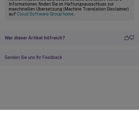
Informationen finden Sie im Haftungsausschluss zur
maschinellen Übersetzung (Machine Translation Disclaimer)
auf
Cloud Software Group home
.
War dieser Artikel hilfreich?
Senden Sie uns Ihr Feedback