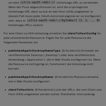
um eine
citrix-oauth-redir://
Umleitungs-URL zu verwenden.
Wenn der Fluss abgeschlossen ist, wird die ursprüngliche
Umleitungs-URL dann zurück an den Host (VDA) umgeleitet. In
diesem Fall muss jeder OAuth-Autorisierungsserver so konfiguriert
sein, dass er
citrix-oauth-redir://byIndex/1 (2, 3, ... N)
Umleitungs-URLs zulässt.
Für eine Client-zu-VDA-Umleitung erstellen Sie
clientToHostConfig
für
jede umzuleitende Ressource. Fügen Sie für jede Ressource die
folgenden Parameter ein:
publishedAppOrDesktopNameType
: (Erforderlich) Entweder ein
veröffentlichter Desktop („Desktop“) oder eine veröffentlichte
Anwendung („Application“), die in Web Studio konfiguriert ist. Wenn
die Ressource nicht gültig ist, funktioniert die Umleitung nicht
korrekt.
publishedAppOrDesktopName
: (Erforderlich) Ressourcenname,
wie in Web Studio konfiguriert.
clientToHostUrls
: (Erforderlich) Liste der URLs, die vom Client zum
Host (VDA) umgeleitet werden sollen. Platzhalter sind zulässig.