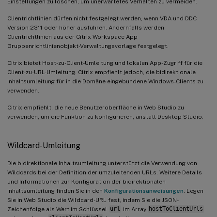
Einstellungen zu löschen, um unerwartetes Verhalten zu vermeiden.
Clientrichtlinien dürfen nicht festgelegt werden, wenn VDA und DDC
Version 2311 oder höher ausführen. Andernfalls werden
Clientrichtlinien aus der Citrix Workspace App
Gruppenrichtlinienobjekt-Verwaltungsvorlage festgelegt.
Citrix bietet Host-zu-Client-Umleitung und lokalen App-Zugriff für die
Client-zu-URL-Umleitung. Citrix empfiehlt jedoch, die bidirektionale
Inhaltsumleitung für in die Domäne eingebundene Windows-Clients zu
verwenden.
Citrix empfiehlt, die neue Benutzeroberfläche in Web Studio zu
verwenden, um die Funktion zu konfigurieren, anstatt Desktop Studio.
Wildcard-Umleitung
Die bidirektionale Inhaltsumleitung unterstützt die Verwendung von
Wildcards bei der Definition der umzuleitenden URLs. Weitere Details
und Informationen zur Konfiguration der bidirektionalen
Inhaltsumleitung finden Sie in den
Konfigurationsanweisungen
. Legen
Sie in Web Studio die Wildcard-URL fest, indem Sie die JSON-
Zeichenfolge als Wert im Schlüssel
url
im Array
hostToClientUrls