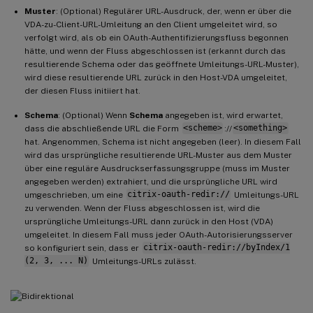
Muster
: (Optional) Regulärer URL-Ausdruck, der, wenn er über die
VDA-zu-Client-URL-Umleitung an den Client umgeleitet wird, so
verfolgt wird, als ob ein OAuth-Authentifizierungsfluss begonnen
hätte, und wenn der Fluss abgeschlossen ist (erkannt durch das
resultierende Schema oder das geöffnete Umleitungs-URL-Muster),
wird diese resultierende URL zurück in den Host-VDA umgeleitet,
der diesen Fluss initiiert hat.
Schema
: (Optional) Wenn
Schema
angegeben ist, wird erwartet,
dass die abschließende URL die Form
<scheme>
://
<something>
hat. Angenommen, Schema ist nicht angegeben (leer). In diesem Fall
wird das ursprüngliche resultierende URL-Muster aus dem Muster
über eine reguläre Ausdruckserfassungsgruppe (muss im Muster
angegeben werden) extrahiert, und die ursprüngliche URL wird
umgeschrieben, um eine
citrix-oauth-redir://
Umleitungs-URL
zu verwenden. Wenn der Fluss abgeschlossen ist, wird die
ursprüngliche Umleitungs-URL dann zurück in den Host (VDA)
umgeleitet. In diesem Fall muss jeder OAuth-Autorisierungsserver
so konfiguriert sein, dass er
citrix-oauth-redir://byIndex/1
(2, 3, ... N)
Umleitungs-URLs zulässt.