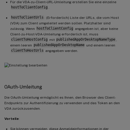
"publishedAppOrDesktopName"
:
"Win11
Für die VDA-zu-Client-URL-Umleitung erstellen Sie eine einzelne
hostToClientConfig
.
"clientToHostUrls"
:
[
"https://www.example.net"
,
hostToClientUrls
: (Erforderlich) Liste der URLs, die vom Host
"https://*.citrix.example"
(VDA) zum Client umgeleitet werden sollen. Platzhalter sind
zulässig. Wenn
hostToClientConfig
angegeben ist, aber keine
]
Client-zu-Host-VDA-Umleitung erforderlich ist, muss
}
,
clientToHostConfig
mit
publishedAppOrDesktopNameType
,
{
einem leeren
publishedAppOrDesktopName
und einem leeren
"publishedAppOrDesktopNameType"
:
"A
clientToHostUrls
angegeben werden.
"publishedAppOrDesktopName"
:
"Chrom
"clientToHostUrls"
:
[
"https://tibco.example"
]
}
OAuth-Umleitung
]
Die OAuth-Umleitung ermöglicht es Ihnen, den Browser des Client-
}
Endpunkts zur Authentifizierung zu verwenden und das Token an den
VDA zurückzusenden.
Vorteile
:
Sie können vermeiden, diese Anmeldeinformationen in der