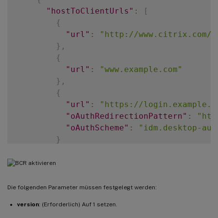
"hostToClientUrls"
:
[
{
"url"
:
"http://www.citrix.com/*
}
,
{
"url"
:
"www.example.com"
}
,
{
"url"
:
"https://login.example.o
"oAuthRedirectionPattern"
:
"htt
"oAuthScheme"
:
"idm.desktop-aut
}
]
}
]
,
"clientToHostConfig"
:
[
Die folgenden Parameter müssen festgelegt werden:
{
version
: (Erforderlich) Auf 1 setzen.
"publishedAppOrDesktopNameType"
:
"D