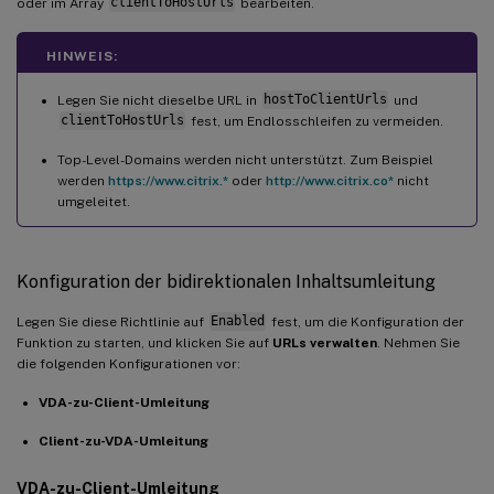
oder im Array
clientToHostUrls
bearbeiten.
HINWEIS:
Legen Sie nicht dieselbe URL in
hostToClientUrls
und
clientToHostUrls
fest, um Endlosschleifen zu vermeiden.
Top-Level-Domains werden nicht unterstützt. Zum Beispiel
werden
https://www.citrix.*
oder
http://www.citrix.co*
nicht
umgeleitet.
Konfiguration der bidirektionalen Inhaltsumleitung
Legen Sie diese Richtlinie auf
Enabled
fest, um die Konfiguration der
Funktion zu starten, und klicken Sie auf
URLs verwalten
. Nehmen Sie
die folgenden Konfigurationen vor:
VDA-zu-Client-Umleitung
Client-zu-VDA-Umleitung
VDA-zu-Client-Umleitung