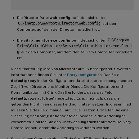
Die Director-Datei
web.config
befindet sich unter
C:\inetpub\wwwroot\Director\web.config
auf dem
Computer, auf dem der Director installiert ist.
Die
citrix.monitor.exe.config
befindet sich unter
C:\Program
Files\Citrix\Monitor\Service\Citrix.Monitor.exe.Confi
g
auf dem Computer, auf dem der Delivery Controller installiert
ist.
Diese Einstellung wird von Microsoft auf IIS bereitgestellt. Weitere
Informationen finden Sie unter
Proxykonfiguration
. Das Feld
defaultproxy
in der Konfigurationsdatei steuert den ausgehenden
Zugriff von Director und Monitor-Dienst. Die Konfiguration und
Kommunikation mit Citrix DaaS erfordert, dass das Feld
defaultproxy
auf „true“ gesetzt ist. Es ist möglich, dass die
geltenden Richtlinien dieses Feld auf „false“ setzen. In diesem Fall
müssen Sie das Feld manuell auf „true“ setzen. Erstellen Sie eine
Sicherung der Konfigurationsdateien, bevor Sie die Änderungen
vornehmen. Starten Sie den Überwachungsdienst auf dem Delivery
Controller neu, damit die Änderungen wirksam werden.
™
Sie verfügen über eine aktive Citrix Cloud
-Berechtigung für DaaS.