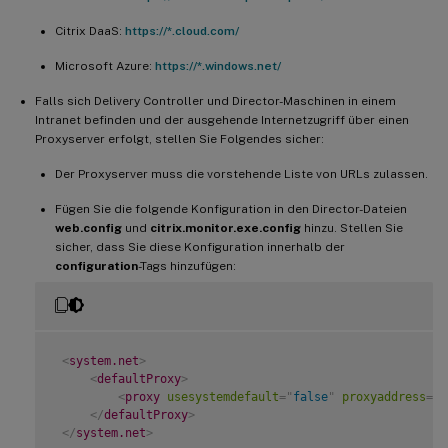
Citrix DaaS:
https://*.cloud.com/
Microsoft Azure:
https://*.windows.net/
Falls sich Delivery Controller und Director-Maschinen in einem
Intranet befinden und der ausgehende Internetzugriff über einen
Proxyserver erfolgt, stellen Sie Folgendes sicher:
Der Proxyserver muss die vorstehende Liste von URLs zulassen.
Fügen Sie die folgende Konfiguration in den Director-Dateien
web.config
und
citrix.monitor.exe.config
hinzu. Stellen Sie
sicher, dass Sie diese Konfiguration innerhalb der
configuration
-Tags hinzufügen:
<
system.net
>
<
defaultProxy
>
<
proxy
usesystemdefault
=
"
false
"
proxyaddress
=
"
h
</
defaultProxy
>
</
system.net
>