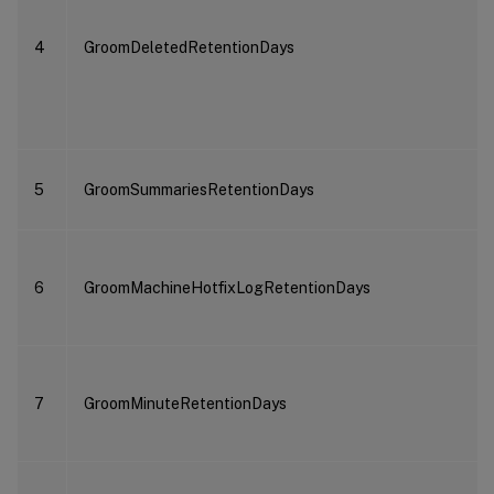
4
GroomDeletedRetentionDays
5
GroomSummariesRetentionDays
6
GroomMachineHotfixLogRetentionDays
7
GroomMinuteRetentionDays