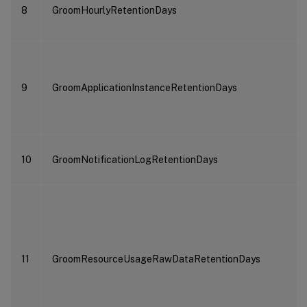
8
GroomHourlyRetentionDays
9
GroomApplicationInstanceRetentionDays
10
GroomNotificationLogRetentionDays
11
GroomResourceUsageRawDataRetentionDays