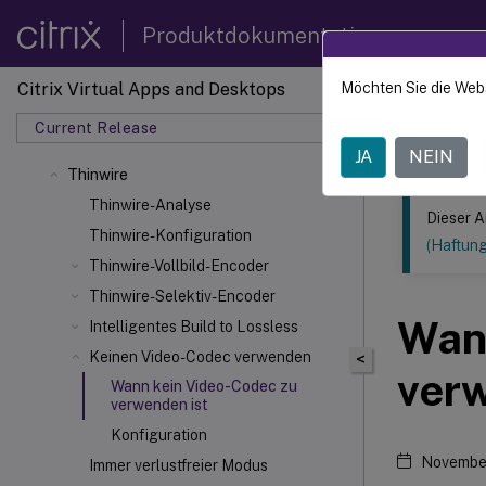
Produktdokumentation
Citrix Virtual Apps and Desktops
Möchten Sie die Web
Dieser Inhalt
Current Release
Citrix 
JA
NEIN
Thinwire
Thinwire-Analyse
Dieser A
Thinwire-Konfiguration
(Haftun
Thinwire-Vollbild-Encoder
Thinwire-Selektiv-Encoder
Wann
Intelligentes Build to Lossless
Keinen Video-Codec verwenden
<
ver
Wann kein Video-Codec zu
verwenden ist
Konfiguration
Novembe
Immer verlustfreier Modus