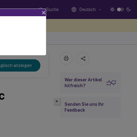
Suche
Deutsch
×
n Sie hier Feedback
glisch anzeigen
War dieser Artikel
hilfreich?
c
>
Senden Sie uns Ihr
Feedback