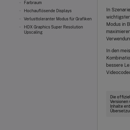
Farbraum
In Szenarie
Hochauflösende Displays
wichtigste
Verlusttoleranter Modus für Grafiken
Modus in B
HDX Graphics Super Resolution
maximieren
Upscaling
Verwendung
In den meis
Kombination
bessere Le
Videocode
Die offizi
Versionen 
Inhalte en
Übersetzun