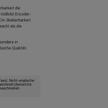
rbarkeit die
Vollbild-Encoder-
DA-Skalierbarkeit
acht als die
esondere in
leiche Qualität,
fasst. Nicht-englische
aschinell übersetzte
 maschinellen