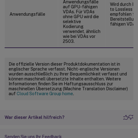
Anwendungsfälle
Wird durch Int
auf GPU-fähigen
to Lossless a
VDAs. Für VDAs
Anwendungsfälle
empfohlen fü
ohne GPU wird die
Bereitstellun
selektive
fähigen VDAs
Kodierung
verwendet, ähnlich
wie bei VDAs vor
2503.
Die offizielle Version dieser Produktdokumentation ist in
englischer Sprache verfasst. Nicht-englische Versionen
wurden ausschließlich zu Ihrer Bequemlichkeit verfasst und
können maschinell übersetzte Inhalte enthalten. Weitere
Informationen finden Sie im Haftungsausschluss zur
maschinellen Übersetzung (Machine Translation Disclaimer)
auf
Cloud Software Group home
.
War dieser Artikel hilfreich?
Senden Sie uns Ihr Feedback