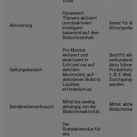
VDAs
Dynamisch.
Thinwire aktiviert
und deaktiviert
Immer für die
Aktivierung
intelligent
Sitzungsdauer
basierend auf dem
Bildschirminhalt.
Pro Monitor.
Aktiviert und
Betrifft alle 
deaktiviert in
verbundenen 
Echtzeit nur auf
dazu führen k
Geltungsbereich
dem/den
Produktivitä
Monitor(en), auf
z. B. E-Mail, i
dem/denen Build to
Durchgängen 
Lossless
werden.
erforderlich ist.
Mittel bis niedrig,
Mittel, abhäng
Bandbreitenverbrauch
abhängig von der
Bildschirmakti
Bildschirmaktivität.
Der
Standardmodus für
alle