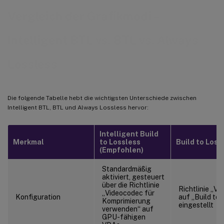
Vergleich der Grafikmodi –
Intelligent BTL vs. BTL vs. Always
Lossless
Die folgende Tabelle hebt die wichtigsten Unterschiede zwischen
Intelligent BTL, BTL und Always Lossless hervor:
Intelligent Build
Merkmal
to Lossless
Build to Loss
(Empfohlen)
Standardmäßig
aktiviert, gesteuert
über die Richtlinie
Richtlinie „Vi
„Videocodec für
Konfiguration
auf „Build to 
Komprimierung
eingestellt
verwenden“ auf
GPU-fähigen