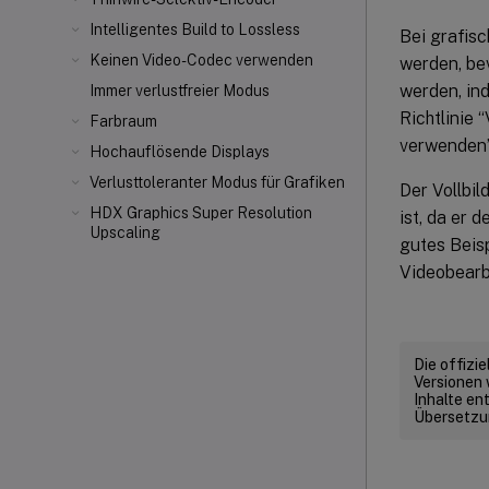
Intelligentes Build to Lossless
Bei grafis
Keinen Video-Codec verwenden
werden, bev
werden, ind
Immer verlustfreier Modus
Richtlinie
Farbraum
verwenden”
Hochauflösende Displays
Verlusttoleranter Modus für Grafiken
Der Vollbil
HDX Graphics Super Resolution
ist, da er 
Upscaling
gutes Beisp
Videobearbe
Die offizi
Versionen 
Inhalte en
Übersetzun