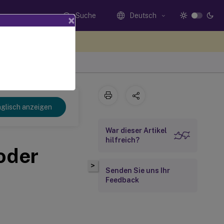
Suche
Deutsch
×
n Sie hier Feedback
glisch anzeigen
War dieser Artikel
hilfreich?
oder
>
Senden Sie uns Ihr
Feedback