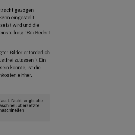
etracht gezogen
kann eingestellt
esetzt wird und die
instellung “Bei Bedarf
ter Bilder erforderlich
stfrei zulassen”). Ein
ein könnte, ist die
nkosten einher.
fasst. Nicht-englische
aschinell übersetzte
 maschinellen