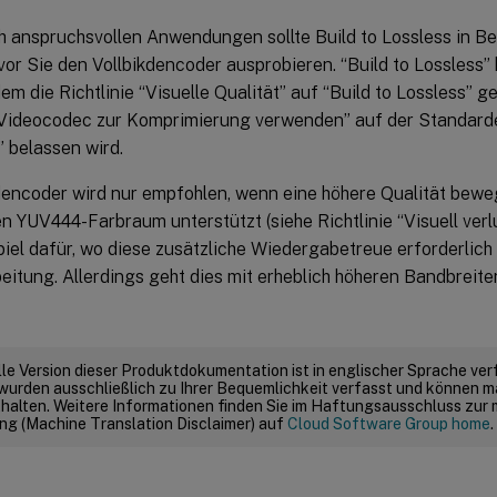
ch anspruchsvollen Anwendungen sollte Build to Lossless in B
or Sie den Vollbikdencoder ausprobieren. “Build to Lossless” 
em die Richtlinie “Visuelle Qualität” auf “Build to Lossless” g
 “Videocodec zur Komprimierung verwenden” auf der Standarde
 belassen wird.
dencoder wird nur empfohlen, wenn eine höhere Qualität beweg
den YUV444-Farbraum unterstützt (siehe Richtlinie “Visuell verlu
iel dafür, wo diese zusätzliche Wiedergabetreue erforderlich s
itung. Allerdings geht dies mit erheblich höheren Bandbreite
elle Version dieser Produktdokumentation ist in englischer Sprache ver
wurden ausschließlich zu Ihrer Bequemlichkeit verfasst und können m
thalten. Weitere Informationen finden Sie im Haftungsausschluss zur
g (Machine Translation Disclaimer) auf
Cloud Software Group home
.