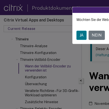
Produktdokumentation
Citrix Virtual Apps and Desktops
Möchten Sie die Web
Dieser Inhalt
Current Release
Citrix 
JA
NEIN
Thinwire
Thinwire-Analyse
Dieser A
Thinwire-Konfiguration
(Haftun
Thinwire-Vollbild-Encoder
Wann der Vollbild-Encoder zu
verwenden ist
Wann
Konfiguration
<
ver
Überwachung
Veraltete Richtlinie – Für 3D-Grafik-
Workload optimieren
Zusätzliche Hinweise
Novembe
Thinwire-Selektiv-Encoder