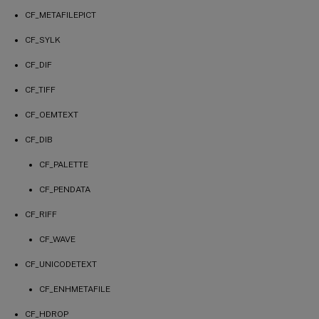
CF_METAFILEPICT
CF_SYLK
CF_DIF
CF_TIFF
CF_OEMTEXT
CF_DIB
CF_PALETTE
CF_PENDATA
CF_RIFF
CF_WAVE
CF_UNICODETEXT
CF_ENHMETAFILE
CF_HDROP