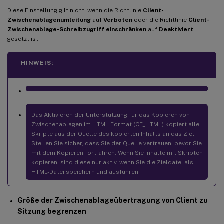
Diese Einstellung gilt nicht, wenn die Richtlinie
Client-
Zwischenablagenumleitung
auf
Verboten
oder die Richtlinie
Client-
Zwischenablage-Schreibzugriff einschränken
auf
Deaktiviert
gesetzt ist.
HINWEIS:
Das Aktivieren der Unterstützung für das Kopieren von
Zwischenablagen im HTML-Format (CF_HTML) kopiert alle
Skripte aus der Quelle des kopierten Inhalts an das Ziel.
Stellen Sie sicher, dass Sie der Quelle vertrauen, bevor Sie
mit dem Kopieren fortfahren. Wenn Sie Inhalte mit Skripten
kopieren, sind diese nur aktiv, wenn Sie die Zieldatei als
HTML-Datei speichern und ausführen.
Größe der Zwischenablageübertragung von Client zu
Sitzung begrenzen