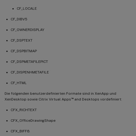
CF_LOCALE
CF_DIBV5
CF_OWNERDISPLAY
CF_DSPTEXT
CF_DSPBITMAP
CF_DSPMETAFILEPICT
CF_DISPENHMETAFILE
CF_HTML
Die folgenden benutzerdefinierten Formate sind in XenApp und
™
XenDesktop sowie Citrix Virtual Apps
and Desktops vordefiniert:
CFX_RICHTEXT
CFX_OfficeDrawingShape
CFX_BIFF8