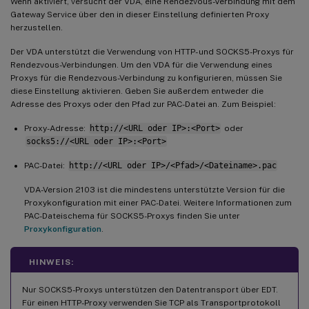
Wenn aktiviert, versucht der VDA, eine Rendezvous-Verbindung mit dem
Gateway Service über den in dieser Einstellung definierten Proxy
herzustellen.
Der VDA unterstützt die Verwendung von HTTP- und SOCKS5-Proxys für
Rendezvous-Verbindungen. Um den VDA für die Verwendung eines
Proxys für die Rendezvous-Verbindung zu konfigurieren, müssen Sie
diese Einstellung aktivieren. Geben Sie außerdem entweder die
Adresse des Proxys oder den Pfad zur PAC-Datei an. Zum Beispiel:
Proxy-Adresse:
http://<URL oder IP>:<Port>
oder
socks5://<URL oder IP>:<Port>
PAC-Datei:
http://<URL oder IP>/<Pfad>/<Dateiname>.pac
VDA-Version 2103 ist die mindestens unterstützte Version für die
Proxykonfiguration mit einer PAC-Datei. Weitere Informationen zum
PAC-Dateischema für SOCKS5-Proxys finden Sie unter
Proxykonfiguration
.
HINWEIS:
Nur SOCKS5-Proxys unterstützen den Datentransport über EDT.
Für einen HTTP-Proxy verwenden Sie TCP als Transportprotokoll