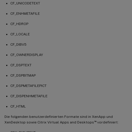
CF_UNICODETEXT
CF_ENHMETAFILE
CF_HDROP
CF_LOCALE
CF_DIBV5
CF_OWNERDISPLAY
CF_DSPTEXT
CF_DSPBITMAP
CF_DSPMETAFILEPICT
CF_DISPENHMETAFILE
CF_HTML
Die folgenden benutzerdefinierten Formate sind in XenApp und
™
XenDesktop sowie Citrix Virtual Apps and Desktops
vordefiniert: