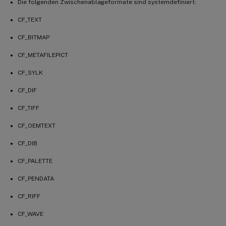
Die folgenden Zwischenablageformate sind systemdefiniert:
CF_TEXT
CF_BITMAP
CF_METAFILEPICT
CF_SYLK
CF_DIF
CF_TIFF
CF_OEMTEXT
CF_DIB
CF_PALETTE
CF_PENDATA
CF_RIFF
CF_WAVE