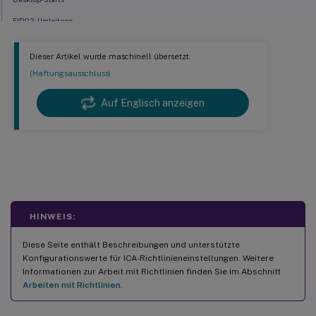
FIDO2-Umleitung
ICA-Listener-Verbindungs-Timeout
Dieser Artikel wurde maschinell übersetzt.
ICA-Listener-Portnummer
(Haftungsausschluss)
Tastatur und Eingabemethoden-Editor (IME)
Auf Englisch anzeigen
Startverzögerung des Abmelde-Checkers
Verlusttoleranter Modus
Verlusttolerante Schwellenwerte
®
ICA
-Richtlinieneinstellungen
Verlusttoleranter Modus für Audio
Rendezvous-Protokoll
Rendezvous-Proxykonfiguration
HINWEIS:
Starten nicht veröffentlichter Programme während der Clientverbindung
Diese Seite enthält Beschreibungen und unterstützte
Erfassung von Sitzungsmetriken
Konfigurationswerte für ICA-Richtlinieneinstellungen. Weitere
Informationen zur Arbeit mit Richtlinien finden Sie im Abschnitt
Richtlinieneinstellungen für den Tablet-Modus-Umschalter
Arbeiten mit Richtlinien
.