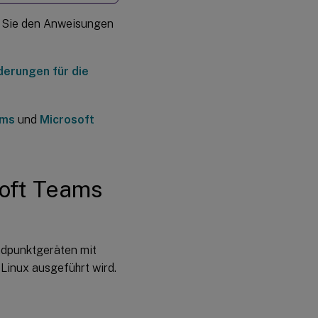
für die
Microsoft
en Sie den Anweisungen
Teams-
Optimierung
erungen für die
Unterstützung
für WebHID-
API in UCSDK
ams
und
Microsoft
soft Teams
ndpunktgeräten mit
Linux ausgeführt wird.