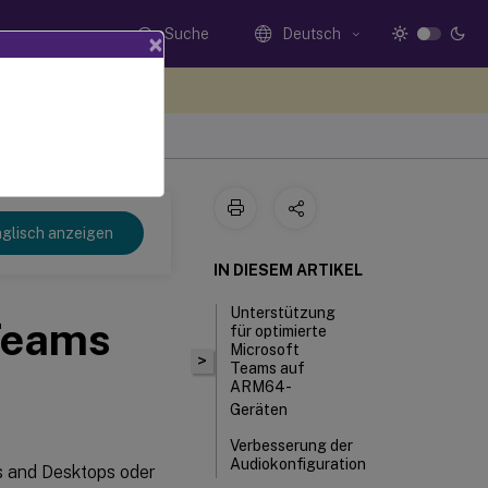
Suche
Deutsch
×
n Sie hier Feedback
glisch anzeigen
IN DIESEM ARTIKEL
Unterstützung
 Teams
für optimierte
Microsoft
>
Teams auf
ARM64-
Geräten
Verbesserung der
Audiokonfiguration
s and Desktops oder