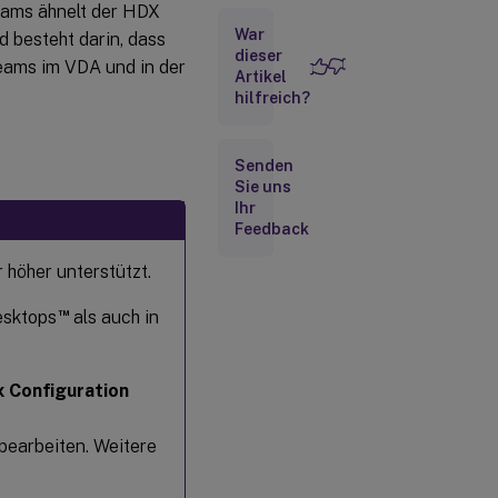
eams ähnelt der HDX
War
Geschätzte
 besteht darin, dass
Codierungsleistung
dieser
eams im VDA und in der
für Microsoft
Artikel
Teams
hilfreich?
Protokollierung
für Microsoft
Senden
Teams
Sie uns
Ihr
Hinzufügen
Feedback
der
Abhängigkeit
“libunwind-12
höher unterstützt.
library” für
llvm-12
™
esktops
als auch in
Schnittstelle
für
bevorzugtes
x Configuration
Netzwerk
konfigurieren
bearbeiten. Weitere
Erweiterungen