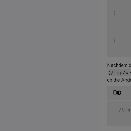
{
}
Nachdem de
(/tmp/w
ob die Änd
/
tmp