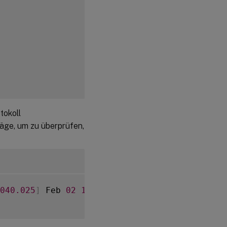
tokoll
räge, um zu überprüfen,
040.025
]
 Feb 
02
14
:
57
:
13.220
 webrtcapi
.
Navig