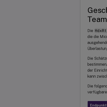
Gesch
Team
Die
HdxRt
die die Mi
ausgehende
Überlastun
Die Schätz
bestimmen,
der Einric
kann zwisc
Die folgend
verfügbare
Endpunkt