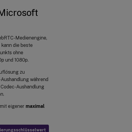
Microsoft
 WebRTC-Medienengine,
kann die beste
punkts ohne
0p und 1080p.
uflösung zu
ec-Aushandlung während
ie Codec-Aushandlung
n.
 mit eigener
maximal
ierungsschlüsselwert