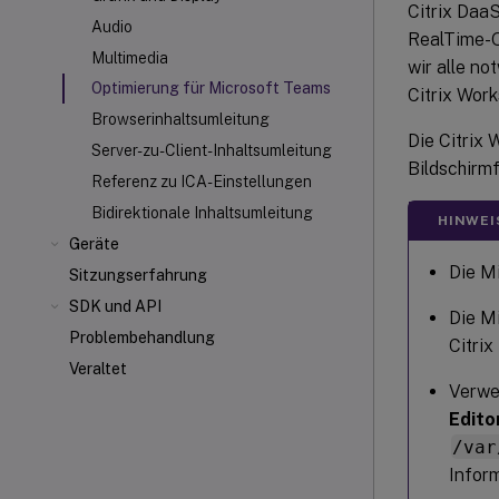
Citrix Daa
Audio
RealTime-O
Multimedia
wir alle n
Optimierung für Microsoft Teams
Citrix Wor
Browserinhaltsumleitung
Die Citrix 
Server-zu-Client-Inhaltsumleitung
Bildschirm
Referenz zu ICA
-Einstellungen
Bidirektionale Inhaltsumleitung
HINWEI
Geräte
Die M
Sitzungserfahrung
SDK und API
Die Mi
Problembehandlung
Citrix
Veraltet
Verwe
Edito
/var
Infor