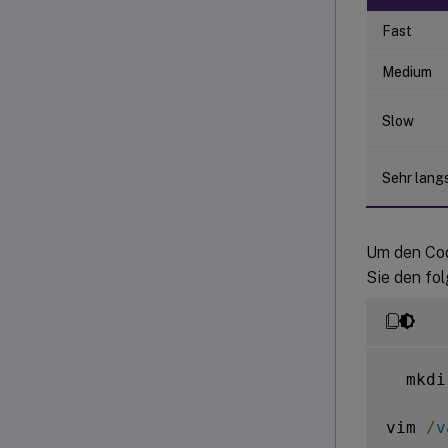
Fast
Medium
Slow
Sehr lang
Um den Cod
Sie den fo
  mkdi
vim 
/
v