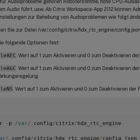
 für Audioprobleme gehören Roboterstimme, hohe CPU-Auslast
m Audio führt, usw. Ab Citrix Workspace-App 2112 können Adm
nstellungen zur Behebung von Audioproblemen wie folgt ände
en Sie zur Datei /var/.config/citrix/hdx_rtc_engine/config.json
e folgende Optionen fest:
bleAEC
Wert auf 1 zum Aktivieren und 0 zum Deaktivieren d
bleAGC
Wert auf 1 zum Aktivieren und 0 zum Deaktivieren de
ärkungsregelung
bleNS
Wert auf 1 zum Aktivieren und 0 zum Deaktivieren de
r 
-
p 
/
var
/
.
config
/
citrix
/
hdx_rtc_engine

ar
/
.
config
/
citrix
/
hdx_rtc_engine
/
config
.
json
