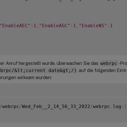
"EnableAEC"
:
1
,
"EnableAGC"
:
1
,
"EnableNS"
:
1
r Anruf hergestellt wurde, überwachen Sie das
webrpc
-Pro
ebrpc/&lt;current date&gt;/)
auf die folgenden Eint
erungen wirksam wurden:
/
webrpc
/
Wed_Feb__2_14_56_33_2022
/
webrpc
.
log
:
[