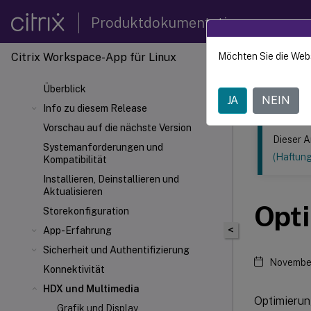
Produktdokumentation
Citrix Workspace
-App für Linux
Möchten Sie die Web
Dieser Inhalt
Überblick
Citrix
JA
NEIN
Info zu diesem Release
Vorschau auf die nächste Version
Dieser A
Systemanforderungen und
(Haftun
Kompatibilität
Installieren, Deinstallieren und
Aktualisieren
Opti
Storekonfiguration
<
App-Erfahrung
Sicherheit und Authentifizierung
Novembe
Konnektivität
HDX
und Multimedia
Optimierun
Grafik und Display