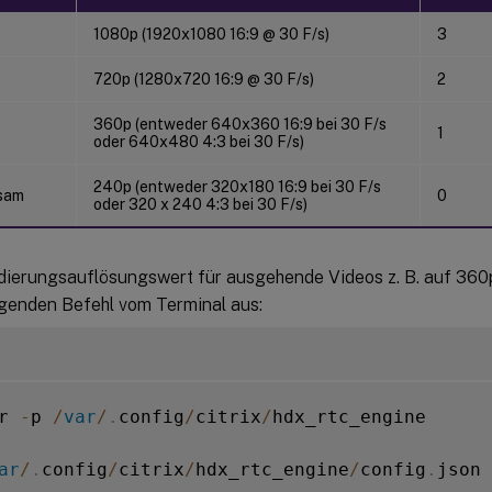
1080p (1920x1080 16:9 @ 30 F/s)
3
720p (1280x720 16:9 @ 30 F/s)
2
360p (entweder 640x360 16:9 bei 30 F/s
1
oder 640x480 4:3 bei 30 F/s)
240p (entweder 320x180 16:9 bei 30 F/s
sam
0
oder 320 x 240 4:3 bei 30 F/s)
ierungsauflösungswert für ausgehende Videos z. B. auf 360p
lgenden Befehl vom Terminal aus:
r 
-
p 
/
var
/
.
config
/
citrix
/
hdx_rtc_engine

ar
/
.
config
/
citrix
/
hdx_rtc_engine
/
config
.
json
