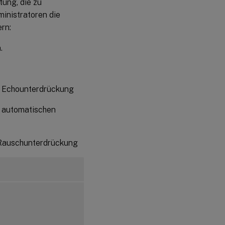
ung, die zu
inistratoren die
rn:
.
er Echounterdrückung
r automatischen
r Rauschunterdrückung