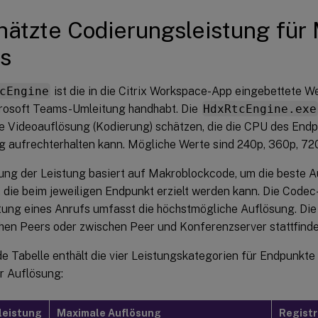
ätzte Codierungsleistung für 
s
cEngine
ist die in die Citrix Workspace-App eingebettete
crosoft Teams-Umleitung handhabt. Die
HdxRtcEngine.exe
 Videoauflösung (Kodierung) schätzen, die die CPU des End
g aufrechterhalten kann. Mögliche Werte sind 240p, 360p, 72
ung der Leistung basiert auf Makroblockcode, um die beste A
 die beim jeweiligen Endpunkt erzielt werden kann. Die Cod
htung eines Anrufs umfasst die höchstmögliche Auflösung. D
hen Peers oder zwischen Peer und Konferenzserver stattfinde
e Tabelle enthält die vier Leistungskategorien für Endpunkte
r Auflösung:
leistung
Maximale Auflösung
Registr