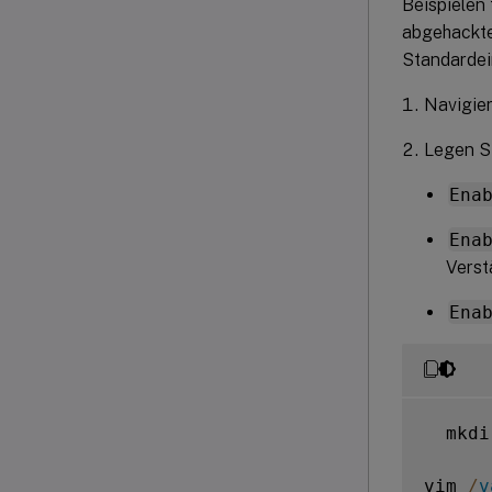
Beispielen
abgehackte
Standardei
Navigier
Legen Si
Ena
Ena
Verst
Ena
  mkdi
vim 
/
v