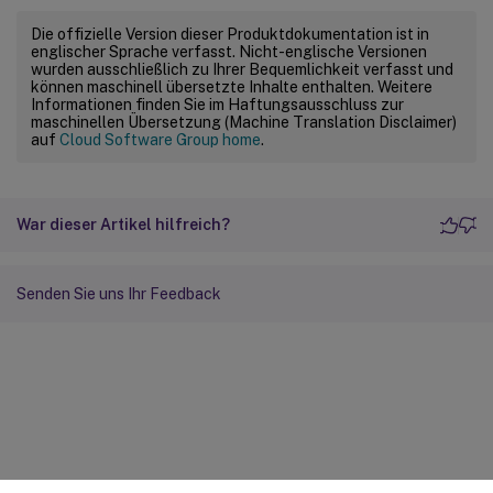
Die offizielle Version dieser Produktdokumentation ist in
englischer Sprache verfasst. Nicht-englische Versionen
wurden ausschließlich zu Ihrer Bequemlichkeit verfasst und
können maschinell übersetzte Inhalte enthalten. Weitere
Informationen finden Sie im Haftungsausschluss zur
maschinellen Übersetzung (Machine Translation Disclaimer)
auf
Cloud Software Group home
.
War dieser Artikel hilfreich?
Senden Sie uns Ihr Feedback