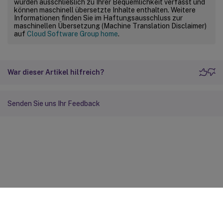
wurden ausschließlich zu Ihrer Bequemlichkeit verfasst und
können maschinell übersetzte Inhalte enthalten. Weitere
Informationen finden Sie im Haftungsausschluss zur
maschinellen Übersetzung (Machine Translation Disclaimer)
auf
Cloud Software Group home
.
War dieser Artikel hilfreich?
Senden Sie uns Ihr Feedback