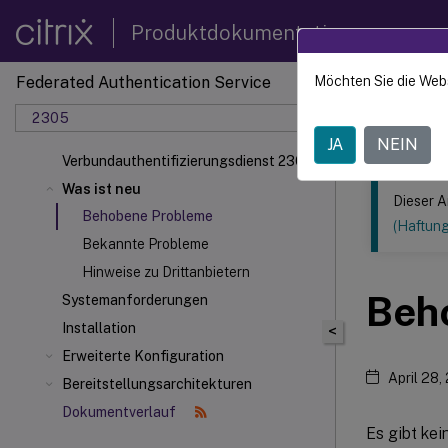
Produktdokumentation
Federated Authentication Service
Möchten Sie die Web
Dieser Inhalt
2305
Federa
JA
NEIN
Verbundauthentifizierungsdienst 2305
Was ist neu
Dieser A
Behobene Probleme
(Haftun
Bekannte Probleme
Hinweise zu Drittanbietern
Beh
Systemanforderungen
Installation
<
Erweiterte Konfiguration
April 28,
Bereitstellungsarchitekturen
Dokumentverlauf
Es gibt ke