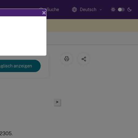
Suche
Deutsch
×
n Sie hier Feedback
glisch anzeigen
>
 2305.