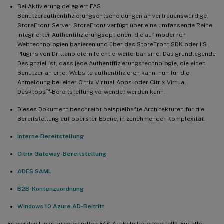
Bei Aktivierung delegiert FAS
Benutzerauthentifizierungsentscheidungen an vertrauenswürdige
StoreFront-Server. StoreFront verfügt über eine umfassende Reihe
integrierter Authentifizierungsoptionen, die auf modernen
Webtechnologien basieren und über das StoreFront SDK oder IIS-
Plugins von Drittanbietern leicht erweiterbar sind. Das grundlegende
Designziel ist, dass jede Authentifizierungstechnologie, die einen
Benutzer an einer Website authentifizieren kann, nun für die
Anmeldung bei einer Citrix Virtual Apps- oder Citrix Virtual
™
Desktops
-Bereitstellung verwendet werden kann.
Dieses Dokument beschreibt beispielhafte Architekturen für die
Bereitstellung auf oberster Ebene, in zunehmender Komplexität.
Interne Bereitstellung
Citrix Gateway-Bereitstellung
ADFS SAML
B2B-Kontenzuordnung
Windows 10 Azure AD-Beitritt
Es werden Links zu verwandten FAS-Artikeln bereitgestellt. Für alle