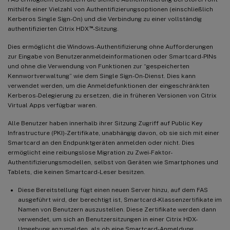
mithilfe einer Vielzahl von Authentifizierungsoptionen (einschließlich
Kerberos Single Sign-On) und die Verbindung zu einer vollständig
™
authentifizierten Citrix HDX
-Sitzung.
Dies ermöglicht die Windows-Authentifizierung ohne Aufforderungen
zur Eingabe von Benutzeranmeldeinformationen oder Smartcard-PINs
und ohne die Verwendung von Funktionen zur “gespeicherten
Kennwortverwaltung” wie dem Single Sign-On-Dienst. Dies kann
verwendet werden, um die Anmeldefunktionen der eingeschränkten
Kerberos-Delegierung zu ersetzen, die in früheren Versionen von Citrix
Virtual Apps verfügbar waren.
Alle Benutzer haben innerhalb ihrer Sitzung Zugriff auf Public Key
Infrastructure (PKI)-Zertifikate, unabhängig davon, ob sie sich mit einer
Smartcard an den Endpunktgeräten anmelden oder nicht. Dies
ermöglicht eine reibungslose Migration zu Zwei-Faktor-
Authentifizierungsmodellen, selbst von Geräten wie Smartphones und
Tablets, die keinen Smartcard-Leser besitzen.
Diese Bereitstellung fügt einen neuen Server hinzu, auf dem FAS
ausgeführt wird, der berechtigt ist, Smartcard-Klassenzertifikate im
Namen von Benutzern auszustellen. Diese Zertifikate werden dann
verwendet, um sich an Benutzersitzungen in einer Citrix HDX-
Umgebung anzumelden, als ob eine Smartcard-Anmeldung