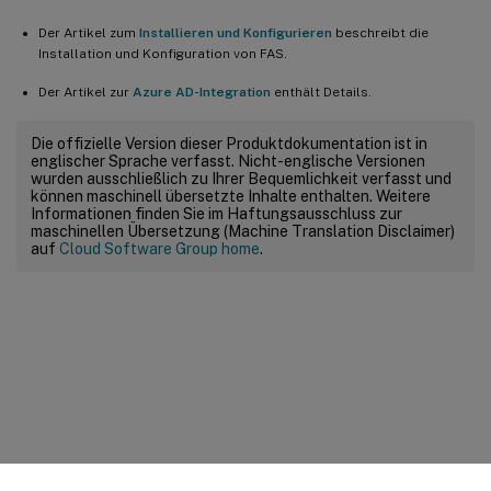
Der Artikel zum
Installieren und Konfigurieren
beschreibt die
Installation und Konfiguration von FAS.
Der Artikel zur
Azure AD-Integration
enthält Details.
Die offizielle Version dieser Produktdokumentation ist in
englischer Sprache verfasst. Nicht-englische Versionen
wurden ausschließlich zu Ihrer Bequemlichkeit verfasst und
können maschinell übersetzte Inhalte enthalten. Weitere
Informationen finden Sie im Haftungsausschluss zur
maschinellen Übersetzung (Machine Translation Disclaimer)
auf
Cloud Software Group home
.