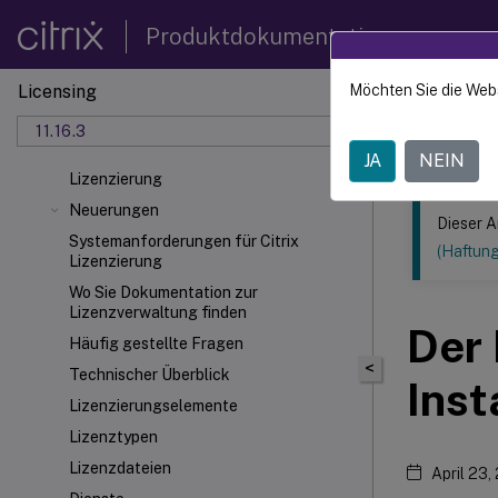
Produktdokumentation
Licensing
Möchten Sie die Web
Dieser Inhalt
11.16.3
Lizenzi
JA
NEIN
Lizenzierung
Neuerungen
Dieser A
Systemanforderungen für Citrix
(Haftun
Lizenzierung
Wo Sie Dokumentation zur
Lizenzverwaltung finden
Der 
Häufig gestellte Fragen
<
Technischer Überblick
Inst
Lizenzierungselemente
Lizenztypen
Lizenzdateien
April 23,