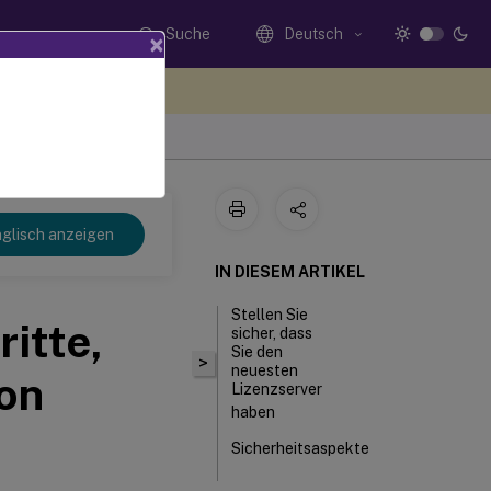
Suche
Deutsch
×
n Sie hier Feedback
glisch anzeigen
IN DIESEM ARTIKEL
Stellen Sie
ritte,
sicher, dass
Sie den
>
neuesten
ion
Lizenzserver
haben
Sicherheitsaspekte