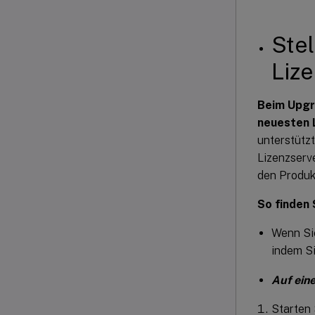
Stel
Liz
Beim Upgra
neuesten 
unterstütz
Lizenzserv
den Produkt
So finden 
Wenn Sie
indem Si
Auf ein
Starten 