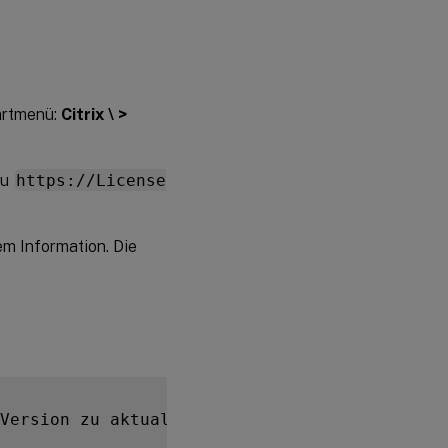
artmenü:
Citrix \ >
zu
https://License
em Information. Die
Version zu aktualisieren
,
 wenn Sie neue Citr