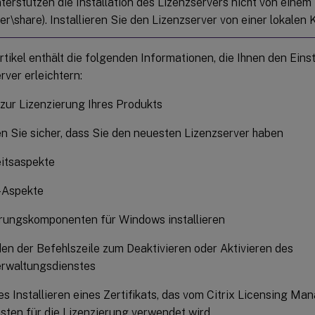
terstützen die Installation des Lizenzservers nicht von ein
ver\share). Installieren Sie den Lizenzserver von einer lokalen 
rtikel enthält die folgenden Informationen, die Ihnen den Eins
rver erleichtern:
 zur Lizenzierung Ihres Produkts
en Sie sicher, dass Sie den neuesten Lizenzserver haben
eitsaspekte
-Aspekte
erungskomponenten für Windows installieren
n der Befehlszeile zum Deaktivieren oder Aktivieren des
erwaltungsdienstes
s Installieren eines Zertifikats, das vom Citrix Licensing Ma
ten für die Lizenzierung verwendet wird