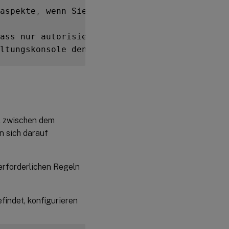
aspekte
,
 wenn Sie Ihre Umgebung konfiguriere
ass nur autorisierte Administratoren 
in
 eine
ltungskonsole den Besuch nicht vertrauenswür
ll zwischen dem
n sich darauf
erforderlichen Regeln
findet, konfigurieren