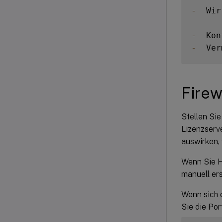
-
  Wir
-
  Kon
-
  Ver
Firew
Stellen Sie
Lizenzserv
auswirken, 
Wenn Sie H
manuell ers
Wenn sich 
Sie die Po