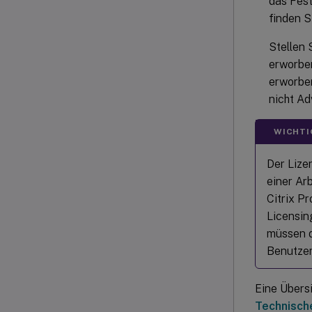
das Fest
finden S
Stellen 
erworben
erworben
nicht Ad
WICHTI
Der Lize
einer Ar
Citrix P
Licensin
müssen d
Benutzer
Eine Übers
Technisch