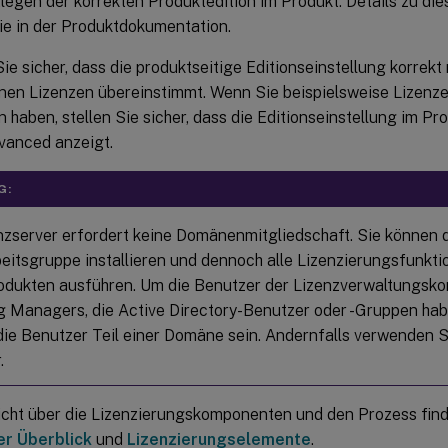
legen der korrekten Produktedition im Produkt. Details zu di
ie in der Produktdokumentation.
Sie sicher, dass die produktseitige Editionseinstellung korrekt
en Lizenzen übereinstimmt. Wenn Sie beispielsweise Lizenze
 haben, stellen Sie sicher, dass die Editionseinstellung im P
vanced anzeigt.
G:
nzserver erfordert keine Domänenmitgliedschaft. Sie können d
beitsgruppe installieren und dennoch alle Lizenzierungsfunk
rodukten ausführen. Um die Benutzer der Lizenzverwaltungskon
g Managers, die Active Directory-Benutzer oder -Gruppen habe
ie Benutzer Teil einer Domäne sein. Andernfalls verwenden 
.
icht über die Lizenzierungskomponenten und den Prozess find
er Überblick
und
Lizenzierungselemente
.