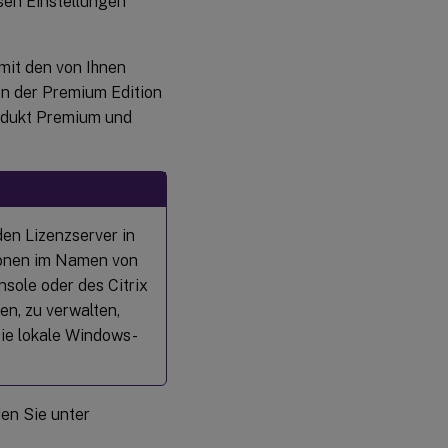
esen Einstellungen
Installieren
der .crt- und
.key-Dateien
auf dem
 mit den von Ihnen
Lizenzserver
n der Premium Edition
rodukt Premium und
Konfigurieren
eines
Proxyservers
für Citrix
Licensing
Manager,
en Lizenzserver in
Customer
Experience
tionen im Namen von
Improvement
sole oder des Citrix
Program
(CEIP) und
n, zu verwalten,
Call Home
Sie lokale Windows-
en Sie unter