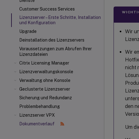
Dienste
Customer Success Services
WICHTI
Lizenzserver – Erste Schritte, Installation
und Konfiguration
Wir u
Upgrade
Lizen
Deinstallation des Lizenzservers
Voraussetzungen zum Abrufen Ihrer
Wir em
Lizenzdateien
Hotfi
Citrix Licensing Manager
nicht 
Lizenzverwaltungskonsole
Lösung
Verwaltung ohne Konsole
Produk
Geclusterte Lizenzserver
Lizen
Sicherung und Redundanz
unter
den n
Problembehandlung
Versio
Lizenzserver VPX
Dokumentverlauf
Um di