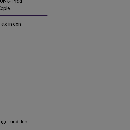
em UNC-Pfad
Lizenzierung
für eine
Kopie.
Active
Directory-
Bereitstellung
tieg in den
über die
Befehlszeile
installieren
Lizenzdateien über die
Lizenzverwaltungskonsole
abrufen
Manuelles
Installieren
eines
Zertifikats,
das vom
Citrix
Licensing
Manager
und den
Webdiensten
für die
nager und den
Lizenzierung
verwendet