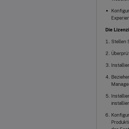
Konfigur
Experie
Die Lizenz
Stellen 
Überprü
Installi
Beziehe
Manager
Installie
installi
Konfigur
Produkti