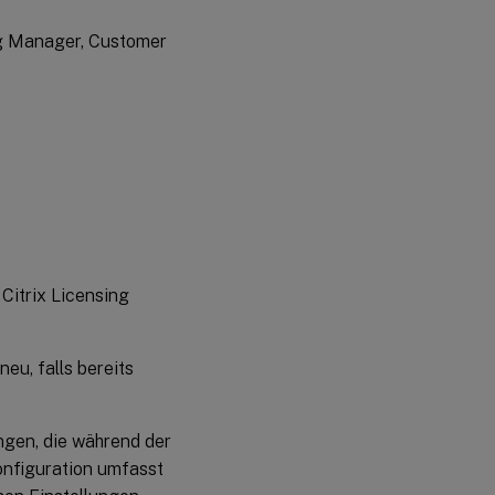
wird
ng Manager, Customer
Schritt 1, Methode 1
– Abrufen der .pfx-
Datei mithilfe eines
Domänenzertifikats
Schritt 1, Methode 2
– Abrufen der .pfx-
Datei durch Senden
einer Anforderung
an eine
Zertifizierungsstelle
(CA)
Citrix Licensing
Schritt 2 –
Extrahieren
des
neu, falls bereits
Zertifikats
und des
privaten
Schlüssels
ngen, die während der
Konfiguration umfasst
Schritt 3 –