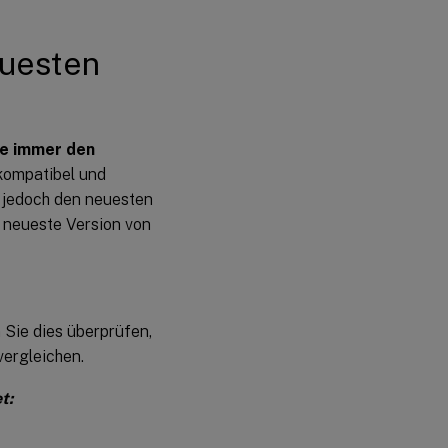
euesten
ie immer den
kompatibel und
n jedoch den neuesten
 neueste Version von
n Sie dies überprüfen,
ergleichen.
t: