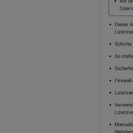
Wir un
(\\ser
Dieser A
Lizenzse
Schritte
So stell
Sicherh
Firewall
Lizenzi
Verwende
Lizenzv
Manuelle
Webdiens