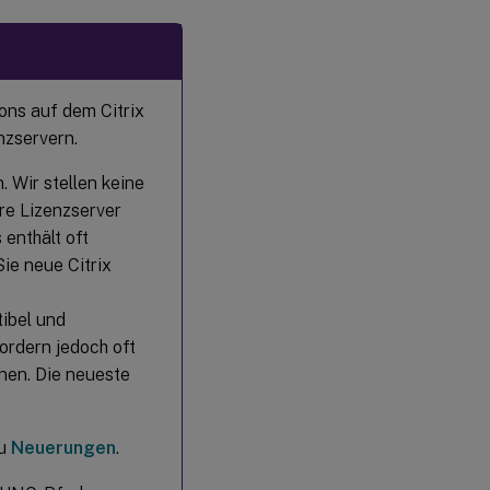
Firewall-
Aspekte
Überlegungen
ons auf dem Citrix
zur
Installation
nzservern.
 Wir stellen keine
Lizenzierungskomponenten
re Lizenzserver
installieren
 enthält oft
Lizenzserver und
ie neue Citrix
Konsole über die
grafische
Benutzeroberfläche
ibel und
installieren
ordern jedoch oft
Lizenzierung
nen. Die neueste
über die
Windows-
Befehlszeile
installieren
zu
Neuerungen
.