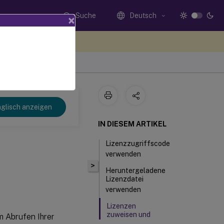
Suche
Deutsch
×
n Sie hier Feedback
glisch anzeigen
IN DIESEM ARTIKEL
Lizenzzugriffscode
verwenden
>
Heruntergeladene
Lizenzdatei
verwenden
Lizenzen
zuweisen und
m Abrufen Ihrer
herunterladen