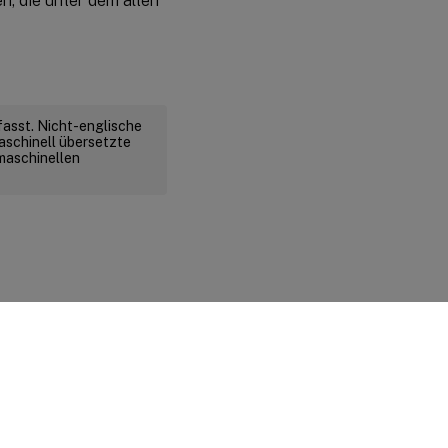
, die unter dem alten
fasst. Nicht-englische
aschinell übersetzte
 maschinellen
d rechtliche Bestimmungen
|
Cookie-Einstellungen
|
docs.cloud.com
© 1999-
2026
Cloud Software Group, Inc. All rights reserved.