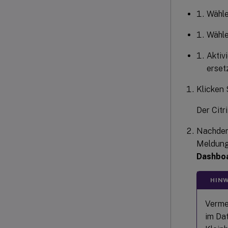
Wähl
Wähle
Aktiv
erset
Klicken 
Der Citr
Nachdem 
Meldung 
Dashbo
HINW
Verme
im Dat