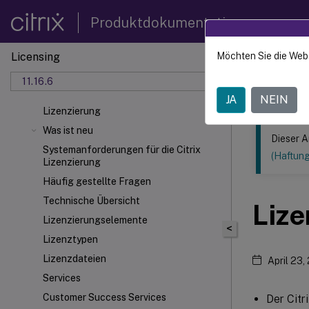
Produktdokumentation
Licensing
Möchten Sie die Web
Dieser Inhalt
11.16.6
Lizenzi
JA
NEIN
Lizenzierung
Was ist neu
Dieser A
Systemanforderungen für die Citrix
(Haftun
Lizenzierung
Häufig gestellte Fragen
Technische Übersicht
Lize
Lizenzierungselemente
<
Lizenztypen
Lizenzdateien
April 23,
Services
Customer Success Services
Der Citr