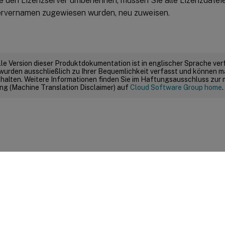
 den Lizenzserver umbenennen, müssen Sie alle Lizenzdateien
ervernamen zugewiesen wurden, neu zuweisen.
elle Version dieser Produktdokumentation ist in englischer Sprache ver
wurden ausschließlich zu Ihrer Bequemlichkeit verfasst und können m
thalten. Weitere Informationen finden Sie im Haftungsausschluss zur
g (Machine Translation Disclaimer) auf
Cloud Software Group home
.
Feedback zur Site
|
Ihre Datenschutzauswahl
|
Datenschutz un