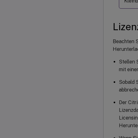
Kleinb
Lizen
Beachten S
Herunterla
Stellen 
mit eine
Sobald 
abbreche
Der Citr
Lizenzda
Licensi
Herunte