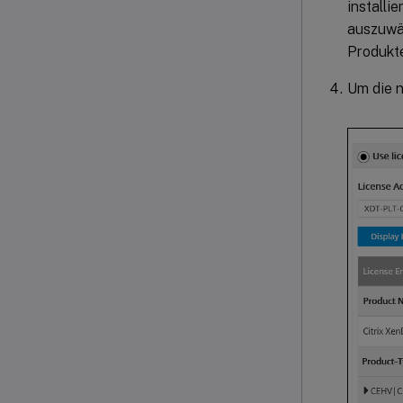
installi
auszuwäh
Produkte
Um die n