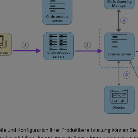
öße und Konfiguration Ihrer Produktbereitstellung können Sie 
er bereitstellen, der mit anderen Anwendungen gemeinsam ge