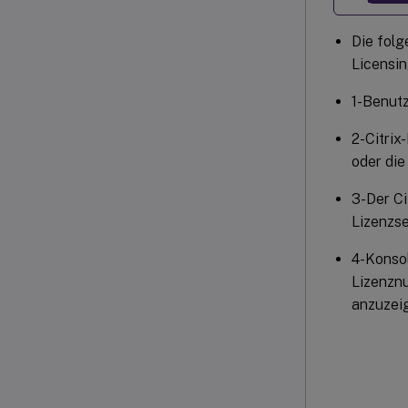
Die folg
Licensi
1-Benutz
2-Citrix
oder die
3-Der Ci
Lizenzse
4-Konsol
Lizenzn
anzuzei