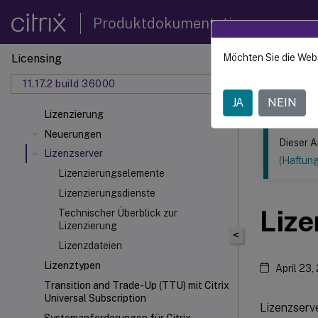
Produktdokumentation
Licensing
Möchten Sie die Web
Dieser Inhalt
11.17.2 build 36000
Lizenzi
JA
NEIN
Lizenzierung
Neuerungen
Dieser A
Lizenzserver
(Haftun
Lizenzierungselemente
Lizenzierungsdienste
Lize
Technischer Überblick zur
Lizenzierung
<
Lizenzdateien
Lizenztypen
April 23,
Transition and Trade-Up (TTU) mit Citrix
Universal
Subscription
Lizenzserv