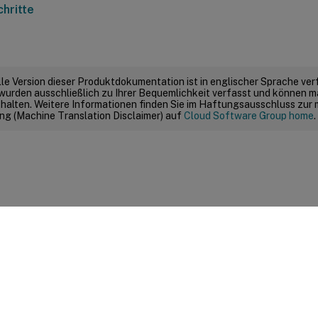
chritte
elle Version dieser Produktdokumentation ist in englischer Sprache ver
wurden ausschließlich zu Ihrer Bequemlichkeit verfasst und können m
thalten. Weitere Informationen finden Sie im Haftungsausschluss zur
g (Machine Translation Disclaimer) auf
Cloud Software Group home
.
Feedback zur Site
|
Ihre Datenschutzauswahl
|
Datenschutz un