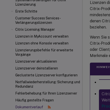
Systemanforderungen für Citrix
Lizenzen di
Lizenzierung
Citrix-Pro
Erste Schritte
mindestens
Customer Success Services-
denen Citr
Verlängerungslizenzen
beziehen.
Citrix Licensing Manager
Lizenzen in MyAccount verwalten
Wenn Sie si
Citrix-Pro
Lizenzen ohne Konsole verwalten
oder Client
Lizenzierungsbefehle für erweiterte
Vorgänge
Merkmale e
Lizenzserver aktualisieren
HINWEI
Lizenzserver deinstallieren
Geclusterte Lizenzserver konfigurieren
Notfallwiederherstellung: Sicherung und
Redundanz
Fehlerbehebung für Ihren Lizenzserver
Citr
Weit
Häufig gestellte Fragen
Prod
Dokumentverlauf