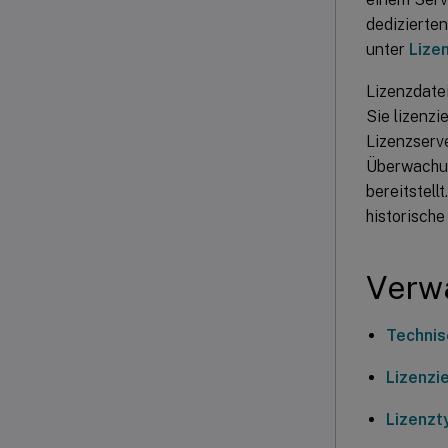
dedizierte
unter
Lize
Lizenzdate
Sie lizenzi
Lizenzserv
Überwachun
bereitstel
historische
Verw
Technis
Lizenzi
Lizenzt