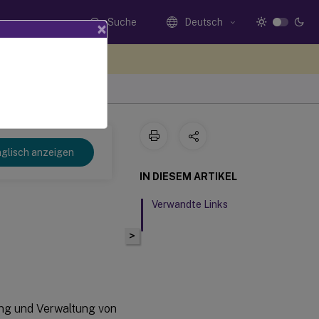
Suche
Deutsch
×
n Sie hier Feedback
glisch anzeigen
IN DIESEM ARTIKEL
Verwandte Links
>
ung und Verwaltung von