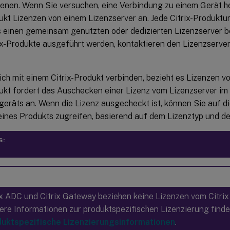
enen. Wenn Sie versuchen, eine Verbindung zu einem Gerät her
dukt Lizenzen von einem Lizenzserver an. Jede Citrix-Produk
 einen gemeinsam genutzten oder dedizierten Lizenzserver be
ix-Produkte ausgeführt werden, kontaktieren den Lizenzserver
ch mit einem Citrix-Produkt verbinden, bezieht es Lizenzen v
dukt fordert das Auschecken einer Lizenz vom Lizenzserver 
geräts an. Wenn die Lizenz ausgecheckt ist, können Sie auf d
ines Produkts zugreifen, basierend auf dem Lizenztyp und der
S:
ix ADC und Citrix Gateway beziehen keine Lizenzen vom Citrix
ere Informationen zur produktspezifischen Lizenzierung finde
uktspezifische Lizenzierungsinformationen
.