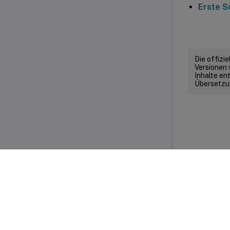
Erste S
Die offizi
Versionen 
Inhalte en
Übersetzun