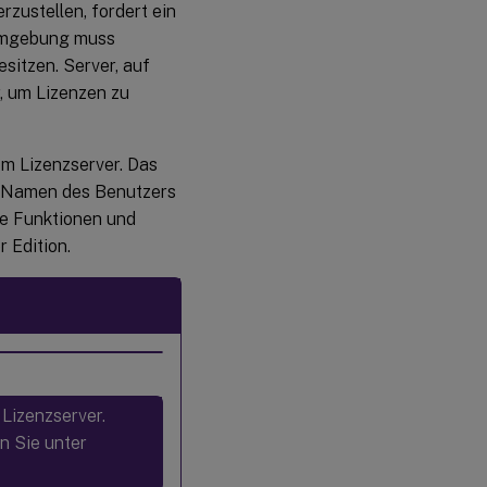
zustellen, fordert ein
tumgebung muss
sitzen. Server, auf
, um Lizenzen zu
om Lizenzserver. Das
im Namen des Benutzers
ie Funktionen und
 Edition.
 Lizenzserver.
n Sie unter