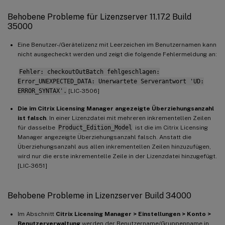
Behobene Probleme für Lizenzserver 11.17.2 Build
35000
Eine Benutzer-/Gerätelizenz mit Leerzeichen im Benutzernamen kann
nicht ausgecheckt werden und zeigt die folgende Fehlermeldung an:
Fehler: checkoutOutBatch fehlgeschlagen:
Error_UNEXPECTED_DATA: Unerwartete Serverantwort 'UD:
ERROR_SYNTAX'.
[LIC-3506]
Die im Citrix Licensing Manager angezeigte Überziehungsanzahl
ist falsch
. In einer Lizenzdatei mit mehreren inkrementellen Zeilen
für dasselbe
Product_Edition_Model
ist die im Citrix Licensing
Manager angezeigte Überziehungsanzahl falsch. Anstatt die
Überziehungsanzahl aus allen inkrementellen Zeilen hinzuzufügen,
wird nur die erste inkrementelle Zeile in der Lizenzdatei hinzugefügt.
[LIC-3651]
Behobene Probleme in Lizenzserver Build 34000
Im Abschnitt
Citrix Licensing Manager > Einstellungen > Konto >
Benutzerverwaltung
werden der Benutzername/Gruppenname in