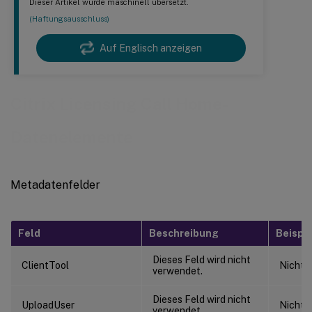
Dieser Artikel wurde maschinell übersetzt.
(Haftungsausschluss)
Auf Englisch anzeigen
Citrix Licensing Call Home-
Datenelemente
Metadatenfelder
Feld
Beschreibung
Beispie
Dieses Feld wird nicht
ClientTool
Nicht 
verwendet.
Dieses Feld wird nicht
UploadUser
Nicht 
verwendet.