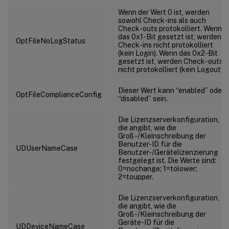
Wenn der Wert 0 ist, werden
sowohl Check-ins als auch
Check-outs protokolliert. Wenn
das 0x1-Bit gesetzt ist, werden
OptFileNoLogStatus
Check-ins nicht protokolliert
(kein Login). Wenn das 0x2-Bit
gesetzt ist, werden Check-outs
nicht protokolliert (kein Logout).
Dieser Wert kann “enabled” oder
OptFileComplianceConfig
“disabled” sein.
Die Lizenzserverkonfiguration,
die angibt, wie die
Groß-/Kleinschreibung der
Benutzer-ID für die
UDUserNameCase
Benutzer-/Gerätelizenzierung
festgelegt ist. Die Werte sind:
0=nochange; 1=tolower;
2=toupper.
Die Lizenzserverkonfiguration,
die angibt, wie die
Groß-/Kleinschreibung der
Geräte-ID für die
UDDeviceNameCase