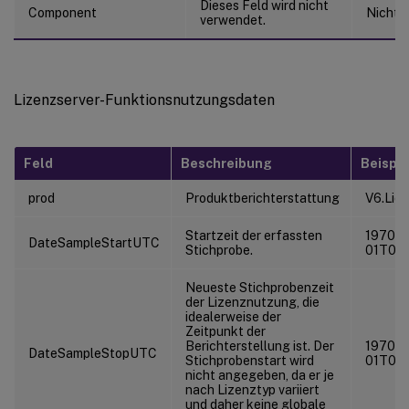
Dieses Feld wird nicht
Component
Nicht 
verwendet.
Lizenzserver-Funktionsnutzungsdaten
Feld
Beschreibung
Beispie
prod
Produktberichterstattung
V6.Lic
Startzeit der erfassten
1970-0
DateSampleStartUTC
Stichprobe.
01T00:
Neueste Stichprobenzeit
der Lizenznutzung, die
idealerweise der
Zeitpunkt der
Berichterstellung ist. Der
1970-0
DateSampleStopUTC
Stichprobenstart wird
01T00:
nicht angegeben, da er je
nach Lizenztyp variiert
und daher keine globale