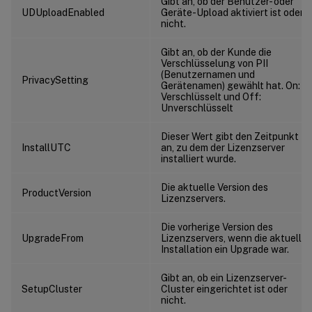
Gibt an, ob der Benutzer- oder
UDUploadEnabled
Geräte-Upload aktiviert ist oder
nicht.
Gibt an, ob der Kunde die
Verschlüsselung von PII
(Benutzernamen und
PrivacySetting
Gerätenamen) gewählt hat. On:
Verschlüsselt und Off:
Unverschlüsselt
Dieser Wert gibt den Zeitpunkt
InstallUTC
an, zu dem der Lizenzserver
installiert wurde.
Die aktuelle Version des
ProductVersion
Lizenzservers.
Die vorherige Version des
UpgradeFrom
Lizenzservers, wenn die aktuelle
Installation ein Upgrade war.
Gibt an, ob ein Lizenzserver-
SetupCluster
Cluster eingerichtet ist oder
nicht.