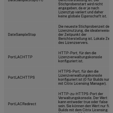
Stichprobenstart wird nicht
angegeben, da er je nach
Lizenztyp variiert und daher
keine globale Eigenschaft ist.
Die neueste Stichprobenzeit der
Lizenznutzung, die idealerweise
DateSampleStop
der Zeitpunkt der
Berichterstellung ist. Lokale Zeit
des Lizenzservers.
HTTP-Port, für den die
PortLACHTTP
Lizenzverwaltungskonsole
konfiguriert ist.
HTTPS-Port, für den die
Lizenzverwaltungskonsole
PortLACHTTPS
konfiguriert ist (0 für Builds nur
mit Citrix Licensing Manager).
HTTP-zu-HTTPS-Port der
Verwaltungskonsole. Der Wert
kann entweder true oder false
PortLACRedirect
sein. Sie können den Wert nur für
Builds mit dem Citrix Licensing