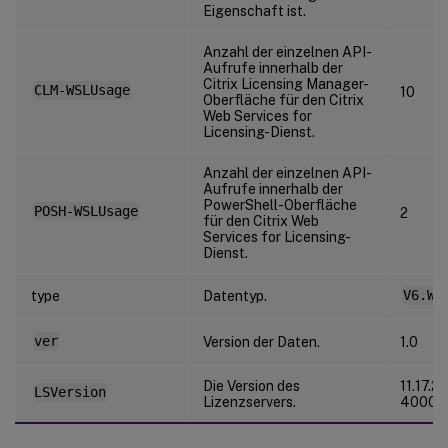
Eigenschaft ist.
Anzahl der einzelnen API-
Aufrufe innerhalb der
Citrix Licensing Manager-
CLM-WSLUsage
10
Oberfläche für den Citrix
Web Services for
Licensing-Dienst.
Anzahl der einzelnen API-
Aufrufe innerhalb der
PowerShell-Oberfläche
POSH-WSLUsage
2
für den Citrix Web
Services for Licensing-
Dienst.
type
Datentyp.
V6.WS
ver
Version der Daten.
1.0
Die Version des
11.17.2.
LSVersion
Lizenzservers.
40000