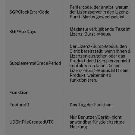
Fehlercode, der angibt, warum
SGPClockErrorCode
der Lizenzserver in den Lizenz-
Burst-Modus gewechselt ist.
Maximale verbleibende Tage im
SGPMaxDays
Lizenz-Burst-Modus.
Der Lizenz-Burst-Modus, den
Citrix bereitstellt, wenn Ihnen die
Lizenzen ausgehen oder das
Produkt den Lizenzserver nicht
SupplementalGracePeriod
kontaktieren kann. Dieser
Lizenz-Burst-Modus hilft dem
Produkt, weiterhin zu
funktionieren.
Funktion
FeatureID
Das Tag der Funktion.
Nur Benutzer/Gerät – nicht
UDBinFileCreatedUTC
anwendbar für gleichzeitige
Nutzung