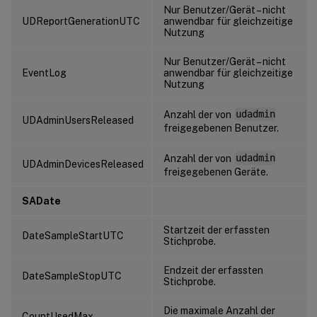
Nur Benutzer/Gerät – nicht
UDReportGenerationUTC
anwendbar für gleichzeitige
Nutzung
Nur Benutzer/Gerät – nicht
EventLog
anwendbar für gleichzeitige
Nutzung
Anzahl der von
udadmin
UDAdminUsersReleased
freigegebenen Benutzer.
Anzahl der von
udadmin
UDAdminDevicesReleased
freigegebenen Geräte.
SADate
Startzeit der erfassten
DateSampleStartUTC
Stichprobe.
Endzeit der erfassten
DateSampleStopUTC
Stichprobe.
Die maximale Anzahl der
CountUsedMax