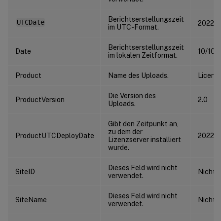
Berichtserstellungszeit
UTCDate
2022-1
im UTC-Format.
Berichtserstellungszeit
Date
10/10/2
im lokalen Zeitformat.
Product
Name des Uploads.
Licens
Die Version des
ProductVersion
2.0
Uploads.
Gibt den Zeitpunkt an,
zu dem der
ProductUTCDeployDate
2022-0
Lizenzserver installiert
wurde.
Dieses Feld wird nicht
SiteID
Nicht 
verwendet.
Dieses Feld wird nicht
SiteName
Nicht 
verwendet.