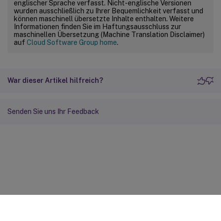
englischer Sprache verfasst. Nicht-englische Versionen
wurden ausschließlich zu Ihrer Bequemlichkeit verfasst und
können maschinell übersetzte Inhalte enthalten. Weitere
Informationen finden Sie im Haftungsausschluss zur
maschinellen Übersetzung (Machine Translation Disclaimer)
auf
Cloud Software Group home
.
War dieser Artikel hilfreich?
Senden Sie uns Ihr Feedback