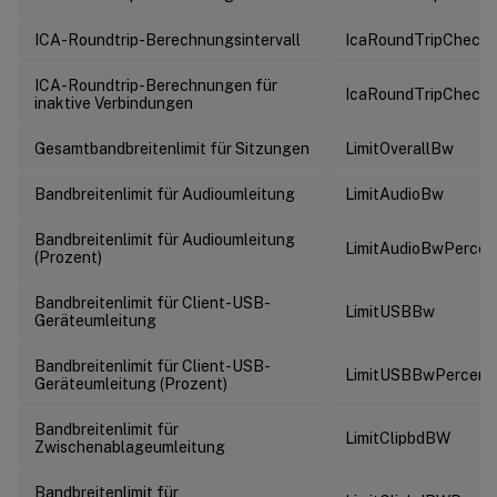
ICA-Roundtrip-Berechnungsintervall
IcaRoundTripCheckP
ICA-Roundtrip-Berechnungen für
IcaRoundTripCheck
inaktive Verbindungen
Gesamtbandbreitenlimit für Sitzungen
LimitOverallBw
Bandbreitenlimit für Audioumleitung
LimitAudioBw
Bandbreitenlimit für Audioumleitung
LimitAudioBwPercen
(Prozent)
Bandbreitenlimit für Client-USB-
LimitUSBBw
Geräteumleitung
Bandbreitenlimit für Client-USB-
LimitUSBBwPercent
Geräteumleitung (Prozent)
Bandbreitenlimit für
LimitClipbdBW
Zwischenablageumleitung
Bandbreitenlimit für