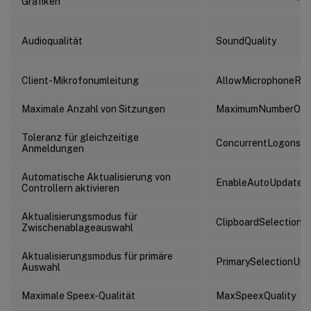
Grafiken
Audioqualität
SoundQuality
Client-Mikrofonumleitung
AllowMicrophoneRed
Maximale Anzahl von Sitzungen
MaximumNumberOfS
Toleranz für gleichzeitige
ConcurrentLogonsTo
Anmeldungen
Automatische Aktualisierung von
EnableAutoUpdateOf
Controllern aktivieren
Aktualisierungsmodus für
ClipboardSelection
Zwischenablageauswahl
Aktualisierungsmodus für primäre
PrimarySelectionUp
Auswahl
Maximale Speex-Qualität
MaxSpeexQuality