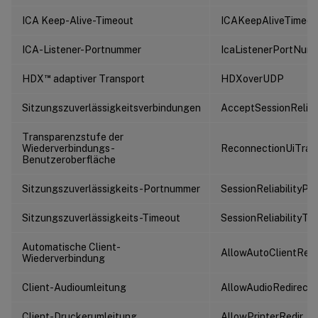
ICA Keep-Alive-Timeout
ICAKeepAliveTimeou
ICA-Listener-Portnummer
IcaListenerPortNum
™
HDX
adaptiver Transport
HDXoverUDP
Sitzungszuverlässigkeitsverbindungen
AcceptSessionReliab
Transparenzstufe der
Wiederverbindungs-
ReconnectionUiTran
Benutzeroberfläche
Sitzungszuverlässigkeits-Portnummer
SessionReliabilityPor
Sitzungszuverlässigkeits-Timeout
SessionReliabilityTi
Automatische Client-
AllowAutoClientRec
Wiederverbindung
Client-Audioumleitung
AllowAudioRedirecti
Client-Druckerumleitung
AllowPrinterRedir