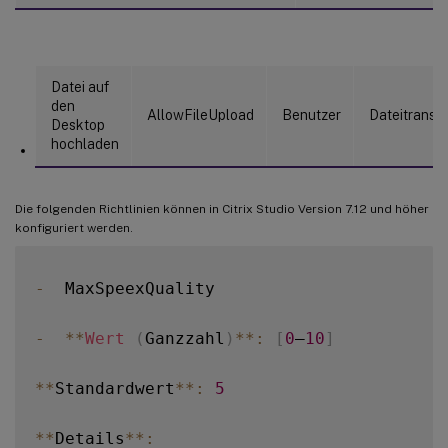
Datei auf
den
AllowFileUpload
Benutzer
Dateitransfe
Desktop
hochladen
Die folgenden Richtlinien können in Citrix Studio Version 7.12 und höher
konfiguriert werden.
-
  MaxSpeexQuality

-
**
Wert
(
Ganzzahl
)
**
:
[
0
–
10
]
**
Standardwert
**
:
5
**
Details
**
: