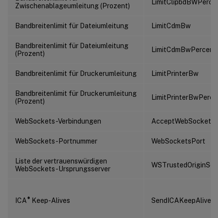
LimitClipbdBWPerce
Zwischenablageumleitung (Prozent)
Bandbreitenlimit für Dateiumleitung
LimitCdmBw
Bandbreitenlimit für Dateiumleitung
LimitCdmBwPercent
(Prozent)
Bandbreitenlimit für Druckerumleitung
LimitPrinterBw
Bandbreitenlimit für Druckerumleitung
LimitPrinterBwPerce
(Prozent)
WebSockets-Verbindungen
AcceptWebSocketsC
WebSockets-Portnummer
WebSocketsPort
Liste der vertrauenswürdigen
WSTrustedOriginServ
WebSockets-Ursprungsserver
®
ICA
Keep-Alives
SendICAKeepAlives