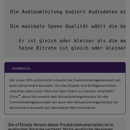
Die Audioumleitung kodiert Audiodaten mit
Die maximale Speex
-
Qualität wählt die bes
-
  Er ist gleich oder kleiner als die max
-
  Seine Bitrate ist gleich oder kleiner 
**
Verwandte Einstellungen
**
:
 Audioqualitä
HINWEIS:
-
  PrimarySelectionUpdateMode

Der Linux VDA unterstützt sowohl die Zwischenablageauswahl als
auch die primäre Auswahl. Um das Kopier- und Einfügeverhalten
**
Wert
(
Enum
)
**
:
[
0
,
1
,
2
,
3
]
zwischen dem Linux VDA und dem Client zu steuern, empfiehlt
®
Citrix
, dass Sie sowohl den Aktualisierungsmodus für die
Zwischenablageauswahl als auch den Aktualisierungsmodus für
-
**
Standardwert
**
:
3
die primäre Auswahl auf denselben Wert einstellen.
**
Details
**
:
Die offizielle Version dieser Produktdokumentation ist in
englischer Sprache verfasst. Nicht-englische Versionen