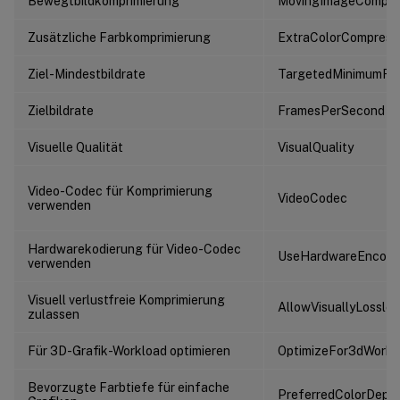
Bewegtbildkomprimierung
MovingImageCompres
Zusätzliche Farbkomprimierung
ExtraColorCompress
Ziel-Mindestbildrate
TargetedMinimumFr
Zielbildrate
FramesPerSecond
Visuelle Qualität
VisualQuality
Video-Codec für Komprimierung
VideoCodec
verwenden
Hardwarekodierung für Video-Codec
UseHardwareEncodi
verwenden
Visuell verlustfreie Komprimierung
AllowVisuallyLossle
zulassen
Für 3D-Grafik-Workload optimieren
OptimizeFor3dWorkl
Bevorzugte Farbtiefe für einfache
PreferredColorDept