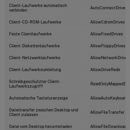
Client-Laufwerke automatisch
AutoConnectDrives
verbinden
Client-CD-ROM-Laufwerke
AllowCdromDrives
Feste Clientlaufwerke
AllowFixedDrives
Client-Diskettenlaufwerke
AllowFloppyDrives
Client-Netzwerklaufwerke
AllowNetworkDrives
Client-Laufwerksumleitung
AllowDriveRedir
Schreibgeschützter Client-
ReadOnlyMappedDri
Laufwerkszugriff
Automatische Tastaturanzeige
AllowAutoKeyboard
Dateitransfer zwischen Desktop und
AllowFileTransfer
Client zulassen
Datei vom Desktop herunterladen
AllowFileDownload