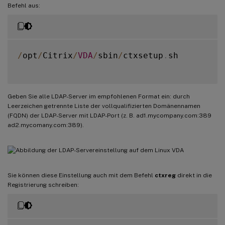
Befehl aus:
/
opt
/
Citrix
/
VDA
/
sbin
/
ctxsetup
.
sh

Geben Sie alle LDAP-Server im empfohlenen Format ein: durch
Leerzeichen getrennte Liste der vollqualifizierten Domänennamen
(FQDN) der LDAP-Server mit LDAP-Port (z. B. ad1.mycompany.com:389
ad2.mycomany.com:389).
Sie können diese Einstellung auch mit dem Befehl
ctxreg
direkt in die
Registrierung schreiben: