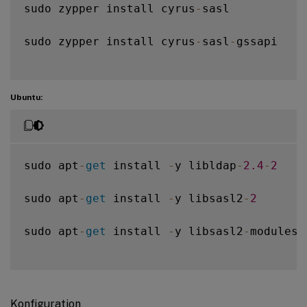
sudo zypper install cyrus
-
sasl

sudo zypper install cyrus
-
sasl
-
gssapi

Ubuntu:
sudo apt
-
get
 install 
-
y libldap
-
2.4
-
2
sudo apt
-
get
 install 
-
y libsasl2
-
2
sudo apt
-
get
 install 
-
y libsasl2
-
modules
-
Konfiguration