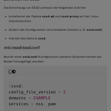
Die Einrichtung von SSSD umfasst die folgenden Schritte:
Installieren der Pakete
sssd-ad
und
sssd-proxy
auf der Linux-
Clientmaschine.
Ändern der Konfiguration verschiedener Dateien (z. B.
sssd.conf
).
Starten des Diensts
sssd
.
/etc/sssd/sssd.conf
Muster einer
sssd.conf
-Konfiguration (weitere Optionen können bei
Bedarf hinzugefügt werden):
[
sssd
]
config_file_version 
=
2
domains 
=
EXAMPLE
services 
=
 nss
,
 pam
