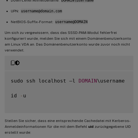
Down-Level-Anmeldename:
DOMAIN\username
UPN:
username@domain.com
NetBIOS-Suffix-Format:
username@DOMAIN
Um sich zu vergewissern, dass das SSSD-PAM-Modul fehlerfrei
konfiguriert wurde, melden Sie sich mit einem Domänenbenutzerkonto
am Linux VDA an. Das Domänenbenutzerkonto wurde zuvor noch nicht
verwendet.
sudo ssh localhost –l 
DOMAIN
\username

id 
-
u

Stellen Sie sicher, dass eine entsprechende Cachedatei mit Kerberos-
Anmeldeinformationen für die mit dem Befehl
uid
zurückgegebene UID
erstellt wurde: