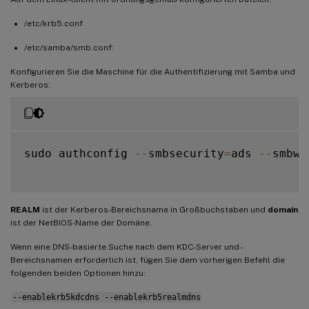
/etc/krb5.conf
/etc/samba/smb.conf:
Konfigurieren Sie die Maschine für die Authentifizierung mit Samba und
Kerberos:
sudo authconfig 
--
smbsecurity
=
ads 
--
smbwo
REALM
ist der Kerberos-Bereichsname in Großbuchstaben und
domain
ist der NetBIOS-Name der Domäne.
Wenn eine DNS-basierte Suche nach dem KDC-Server und -
Bereichsnamen erforderlich ist, fügen Sie dem vorherigen Befehl die
folgenden beiden Optionen hinzu:
--enablekrb5kdcdns --enablekrb5realmdns