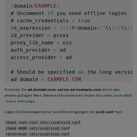
[
domain
/
EXAMPLE
]
# Uncomment 
if
 you need offline logins

# cache_credentials 
=
true
re_expression 
=
(
(
(
?
P
<
domain
>
[
^
\\
]
+
)
\\
(
?
P
id_provider 
=
 proxy

proxy_lib_name 
=
 nis

auth_provider 
=
 ad

access_provider 
=
 ad

# Should be specified 
as
 the long version
ad_domain 
=
EXAMPLE
.
COM
Ersetzen Sie
ad.domain.com
,
server.ad.example.com
durch den
# Kerberos settings

jeweils gültigen Wert. Weitere Informationen finden Sie unter
sssd-ad(5)
krb5_ccachedir 
=
/
tmp

- Linux man page
.
krb5_ccname_template 
=
FILE
:
%
d
/
krb5cc_
%
U
Legen Sie Dateieigentümer und Berechtigungen für
sssd.conf
fest:
chown root:root /etc/sssd/sssd.conf
# Uncomment 
if
 service discovery is not wo
chmod 0600 /etc/sssd/sssd.conf
# ad_server 
=
 server
.
ad
.
example
.
com

restorecon /etc/sssd/sssd.conf