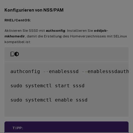
# Comment out 
if
 the users have the shell
Konfigurieren von NSS/PAM
default_shell 
=
/
bin
/
bash

RHEL/CentOS:
fallback_homedir 
=
/
home
/
%
d
/
%
u

Aktivieren Sie SSSD mit
authconfig
. Installieren Sie
oddjob-
# Uncomment and adjust 
if
 the 
default
 pri
mkhomedir
, damit die Erstellung des Homeverzeichnisses mit SELinux
kompatibel ist:
# ldap_sasl_authid 
=
 host
/
client
.
ad
.
examp
authconfig 
--
enablesssd 
--
enablesssdauth 
sudo systemctl start sssd

sudo systemctl enable sssd

TIPP: