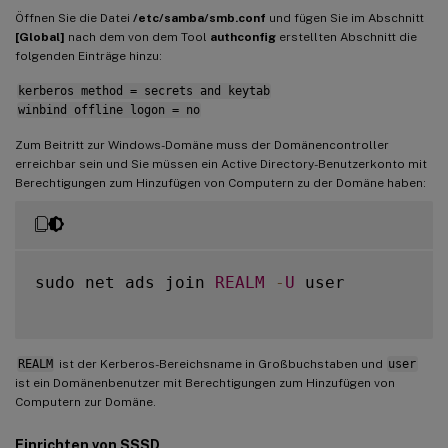
Öffnen Sie die Datei
/etc/samba/smb.conf
und fügen Sie im Abschnitt
[Global]
nach dem von dem Tool
authconfig
erstellten Abschnitt die
folgenden Einträge hinzu:
kerberos method = secrets and keytab
winbind offline logon = no
Zum Beitritt zur Windows-Domäne muss der Domänencontroller
erreichbar sein und Sie müssen ein Active Directory-Benutzerkonto mit
Berechtigungen zum Hinzufügen von Computern zu der Domäne haben:
sudo net ads join 
REALM
-
U
 user

REALM
ist der Kerberos-Bereichsname in Großbuchstaben und
user
ist ein Domänenbenutzer mit Berechtigungen zum Hinzufügen von
Computern zur Domäne.
Einrichten von SSSD