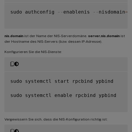
sudo authconfig 
--
enablenis 
--
nisdomain
=
n
nis.domain
ist der Name der NIS-Serverdomäne.
server.nis.domain
ist
der Hostname des NIS-Servers (bzw. dessen IP-Adresse).
Konfigurieren Sie die NIS-Dienste:
sudo systemctl start rpcbind ypbind

sudo systemctl enable rpcbind ypbind

Vergewissern Sie sich, dass die NIS-Konfiguration richtig ist: