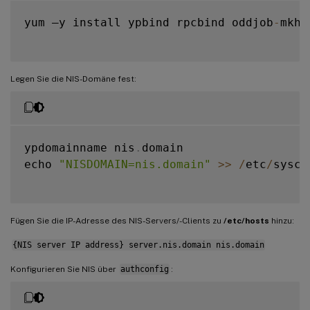
yum –y install ypbind rpcbind oddjob
-
mkho
Legen Sie die NIS-Domäne fest:
ypdomainname nis
.
domain

echo 
"NISDOMAIN=nis.domain"
>>
/
etc
/
sysco
Fügen Sie die IP-Adresse des NIS-Servers/-Clients zu
/etc/hosts
hinzu:
{NIS server IP address} server.nis.domain nis.domain
Konfigurieren Sie NIS über
authconfig
: