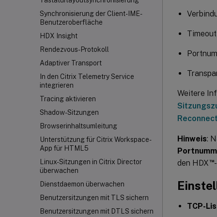
Tastaturlayoutsynchronisierung
Verbindu
Synchronisierung der Client-IME-
Benutzeroberfläche
Timeout 
HDX Insight
Rendezvous-Protokoll
Portnum
Adaptiver Transport
Transpa
In den Citrix Telemetry Service
integrieren
Weitere In
Tracing aktivieren
Sitzungsz
Shadow-Sitzungen
Reconnec
Browserinhaltsumleitung
Hinweis
: 
Unterstützung für Citrix Workspace
-
App für HTML5
Portnumme
™
Linux-Sitzungen in Citrix Director
den HDX
überwachen
Einste
Dienstdaemon überwachen
Benutzersitzungen mit TLS sichern
TCP-Lis
Benutzersitzungen mit DTLS sichern