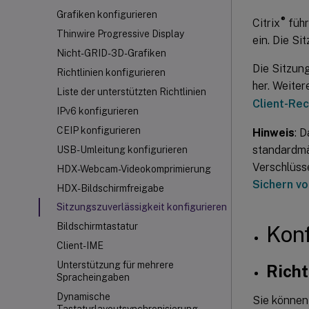
Grafiken konfigurieren
®
Citrix
führ
Thinwire Progressive Display
ein. Die Si
Nicht-GRID-3D-Grafiken
Die Sitzun
Richtlinien konfigurieren
her. Weiter
Liste der unterstützten Richtlinien
Client-Re
IPv6 konfigurieren
CEIP konfigurieren
Hinweis
: 
standardmä
USB-Umleitung konfigurieren
Verschlüss
HDX
-Webcam-Videokomprimierung
Sichern v
HDX-Bildschirmfreigabe
Sitzungszuverlässigkeit konfigurieren
Bildschirmtastatur
Konf
Client-IME
Unterstützung für mehrere
Richt
Spracheingaben
Dynamische
Sie können 