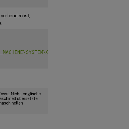
vorhanden ist,
.
_MACHINE\SYSTEM\CurrentControlSet\Control\Ci
fasst. Nicht-englische
aschinell übersetzte
 maschinellen