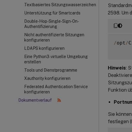
Textbasiertes Sitzungswasserzeichen
Standardmä
2598. Um de
Unterstützung für Smartcards
Double-Hop-Single-Sign-On-
Authentifizierung
Nicht authentifizierte Sitzungen
konfigurieren
/
opt
/
C
LDAPS konfigurieren
Eine Python3-virtuelle Umgebung
erstellen
Hinweis
: 
Tools und Dienstprogramme
Deaktiviere
Xauthority konfigurieren
Sitzungszuv
Federated Authentication Service
Funktion üb
konfigurieren
Dokumentverlauf
Portnum
Sie können
festlegen 