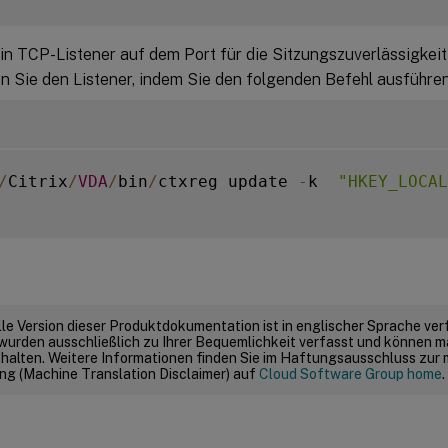
n TCP-Listener auf dem Port für die Sitzungszuverlässigkeit 
en Sie den Listener, indem Sie den folgenden Befehl ausführen
/
Citrix
/
VDA
/
bin
/
ctxreg update 
-
k  
"HKEY_LOCAL
elle Version dieser Produktdokumentation ist in englischer Sprache ver
wurden ausschließlich zu Ihrer Bequemlichkeit verfasst und können m
thalten. Weitere Informationen finden Sie im Haftungsausschluss zur
g (Machine Translation Disclaimer) auf
Cloud Software Group home
.