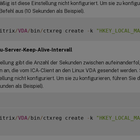
ig ist diese Einstellung nicht konfiguriert. Um sie zu konfigu
efehl aus (10 Sekunden als Beispiel).
itrix
/
VDA
/
bin
/
ctxreg create 
-
k 
"HKEY_LOCAL_MA
zu-Server-Keep-Alive-Intervall
tellung gibt die Anzahl der Sekunden zwischen aufeinanderfo
n an, die vom ICA-Client an den Linux VDA gesendet werden.
ellung nicht konfiguriert. Um sie zu konfigurieren, führen Sie
unden als Beispiel).
itrix
/
VDA
/
bin
/
ctxreg create 
-
k 
"HKEY_LOCAL_MA