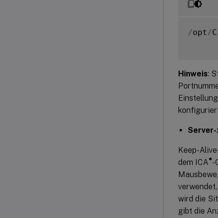
/
opt
/
C
Hinweis
: 
Portnummer 
Einstellung
konfigurier
Server-
Keep-Alive
®
dem ICA
-
Mausbewegu
verwendet, 
wird die Si
gibt die A