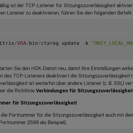
ßig ist der TCP-Listener für Sitzungszuverlässigkeit aktivie
n Listener zu deaktivieren, führen Sie den folgenden Befehl 
itrix
/
VDA
/
bin
/
ctxreg update 
-
k 
"HKEY_LOCAL_MA
Starten Sie den HDX-Dienst neu, damit Ihre Einstellungen wir
n des TCP-Listeners deaktiviert die Sitzungszuverlässigkeit n
erlässigkeit ist weiterhin über andere Listener (z. B. SSL) ve
er die Richtlinie
Verbindungen für Sitzungszuverlässigkei
mer für Sitzungszuverlässigkeit
 die Portnummer für die Sitzungszuverlässigkeit auch mit de
(Portnummer 2599 als Beispiel).