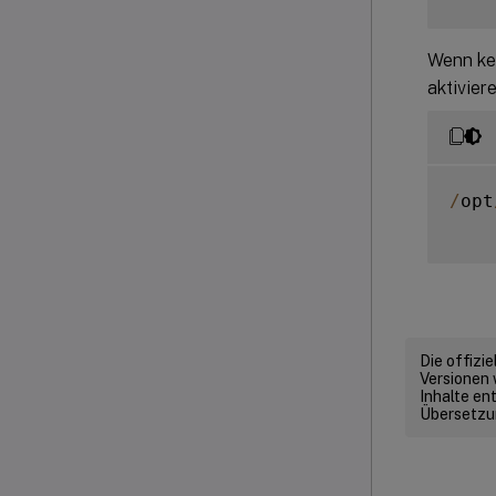
Wenn kei
aktivier
/
opt
Die offizi
Versionen 
Inhalte en
Übersetzun