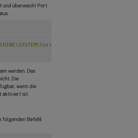
rt und überwacht Port
aus.
CHINE\SYSTEM\CurrentControlSet\Control\Citri
ksam werden. Das
icht. Die
rfügbar, wenn die
t
aktiviert ist.
m folgenden Befehl