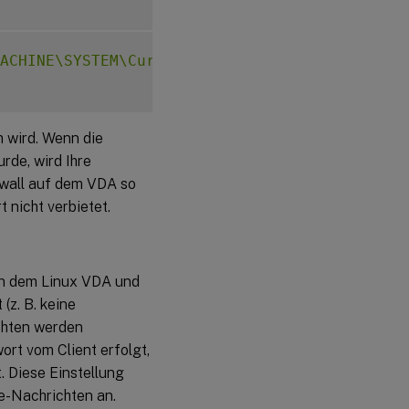
ACHINE\SYSTEM\CurrentControlSet\Control\Citr
m wird. Wenn die
rde, wird Ihre
rewall auf dem VDA so
 nicht verbietet.
en dem Linux VDA und
(z. B. keine
chten werden
ort vom Client erfolgt,
. Diese Einstellung
e-Nachrichten an.