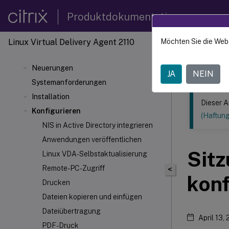
Produktdokumentation
Linux Virtual Delivery Agent 2110
Möchten Sie die Web
Dieser Inhalt
Linux V
Neuerungen
JA
NEIN
Systemanforderungen
Installation
Dieser A
Konfigurieren
(Haftun
NIS in Active Directory integrieren
Anwendungen veröffentlichen
Sitz
Linux VDA-Selbstaktualisierung
Remote-PC-Zugriff
<
konf
Drucken
Dateien kopieren und einfügen
Dateiübertragung
April 13,
PDF-Druck