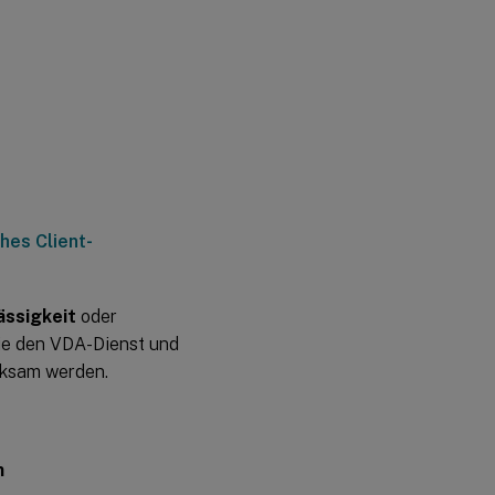
hes Client-
ässigkeit
oder
Sie den VDA-Dienst und
irksam werden.
n