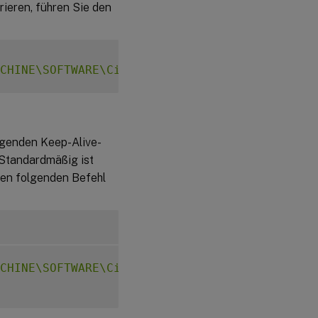
rieren, führen Sie den
CHINE\SOFTWARE\Citrix\XTEConfig"
-
t 
"REG_DW
lgenden Keep-Alive-
 Standardmäßig ist
 den folgenden Befehl
CHINE\SOFTWARE\Citrix\XTEConfig"
-
t 
"REG_DW