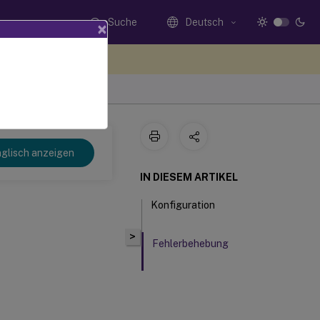
Suche
Deutsch
×
n Sie hier Feedback
glisch anzeigen
IN DIESEM ARTIKEL
Konfiguration
>
Fehlerbehebung