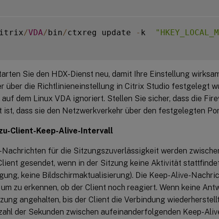
itrix
/
VDA
/
bin
/
ctxreg update 
-
k  
"HKEY_LOCAL_M
Starten Sie den HDX-Dienst neu, damit Ihre Einstellung wirksa
über die Richtlinieneinstellung in Citrix Studio festgelegt wu
 auf dem Linux VDA ignoriert. Stellen Sie sicher, dass die Fi
t ist, dass sie den Netzwerkverkehr über den festgelegten Port
zu-Client-Keep-Alive-Intervall
-Nachrichten für die Sitzungszuverlässigkeit werden zwisch
Client gesendet, wenn in der Sitzung keine Aktivität stattfindet 
ng, keine Bildschirmaktualisierung). Die Keep-Alive-Nachri
um zu erkennen, ob der Client noch reagiert. Wenn keine Antw
tzung angehalten, bis der Client die Verbindung wiederherstellt
nzahl der Sekunden zwischen aufeinanderfolgenden Keep-Aliv