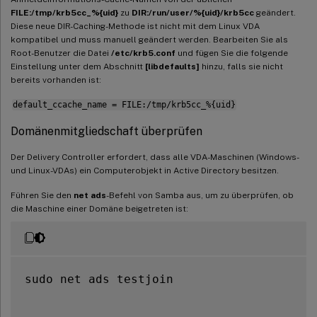
FILE:/tmp/krb5cc_%{uid}
zu
DIR:/run/user/%{uid}/krb5cc
geändert.
Diese neue DIR-Caching-Methode ist nicht mit dem Linux VDA
kompatibel und muss manuell geändert werden. Bearbeiten Sie als
Root-Benutzer die Datei
/etc/krb5.conf
und fügen Sie die folgende
Einstellung unter dem Abschnitt
[libdefaults]
hinzu, falls sie nicht
bereits vorhanden ist:
default_ccache_name = FILE:/tmp/krb5cc_%{uid}
Domänenmitgliedschaft überprüfen
Der Delivery Controller erfordert, dass alle VDA-Maschinen (Windows-
und Linux-VDAs) ein Computerobjekt in Active Directory besitzen.
Führen Sie den
net ads
-Befehl von Samba aus, um zu überprüfen, ob
die Maschine einer Domäne beigetreten ist:
sudo net ads testjoin
