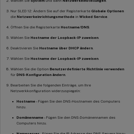
Wählen Sie
System
und dann
Netzwerkeinstellungen
.
Nur SLED 12: Ändern Sie auf der Registerkarte
Globale Optionen
die
Netzwerkeinrichtungsmethode
in
Wicked Service
.
Öffnen Sie die Registerkarte
Hostname/DNS
.
Wählen Sie
Hostname der Loopback-IP zuweisen
.
Deaktivieren Sie
Hostname über DHCP ändern
.
Wählen Sie
Hostname der Loopback-IP zuweisen
.
Wählen Sie die Option
Benutzerdefinierte Richtlinie verwenden
für
DNS-Konfiguration ändern
.
Bearbeiten Sie die folgenden Einträge, um Ihre
Netzwerkkonfiguration widerzuspiegeln:
Hostname
– Fügen Sie den DNS-Hostnamen des Computers
hinzu.
Domänenname
– Fügen Sie den DNS-Domänennamen des
Computers hinzu.
Nameserver
– Fügen Sie die IP-Adresse des DNS-Servers hinzu.