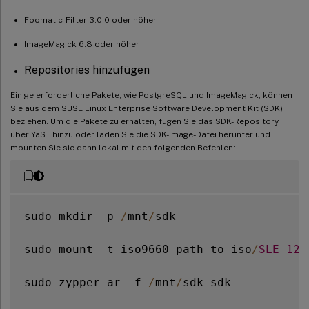
Foomatic-Filter 3.0.0 oder höher
ImageMagick 6.8 oder höher
Repositories hinzufügen
Einige erforderliche Pakete, wie PostgreSQL und ImageMagick, können
Sie aus dem SUSE Linux Enterprise Software Development Kit (SDK)
beziehen. Um die Pakete zu erhalten, fügen Sie das SDK-Repository
über YaST hinzu oder laden Sie die SDK-Image-Datei herunter und
mounten Sie sie dann lokal mit den folgenden Befehlen:
sudo mkdir 
-
p 
/
mnt
/
sdk

sudo mount 
-
t iso9660 path
-
to
-
iso
/
SLE
-
12
-
sudo zypper ar 
-
f 
/
mnt
/
sdk sdk
