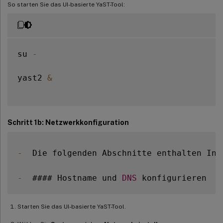
So starten Sie das UI-basierte YaST-Tool:
su 
-
yast2 
&
Schritt 1b: Netzwerkkonfiguration
-
  Die folgenden Abschnitte enthalten Inf
-
  #### Hostname und 
DNS
Starten Sie das UI-basierte YaST-Tool.