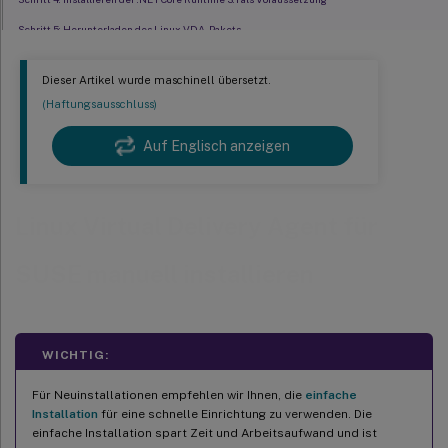
Schritt 5: Herunterladen des Linux VDA-Pakets
Schritt 6: Installieren des Linux VDA
Dieser Artikel wurde maschinell übersetzt.
Schritt 7: Konfigurieren des Linux VDA
(Haftungsausschluss)
Schritt 8: XDPing ausführen
Auf Englisch anzeigen
Schritt 9: Linux VDA ausführen
™
Schritt 10: Maschinenkatalog in Citrix Virtual Apps oder Citrix Virtual Desktops
erstellen
™
Linux Virtual Delivery Agent für
Schritt 11: Erstellen der Bereitstellungsgruppe in Citrix Virtual Apps
oder Citrix Virtual
Desktops
SUSE manuell installieren
WICHTIG:
Für Neuinstallationen empfehlen wir Ihnen, die
einfache
Installation
für eine schnelle Einrichtung zu verwenden. Die
einfache Installation spart Zeit und Arbeitsaufwand und ist