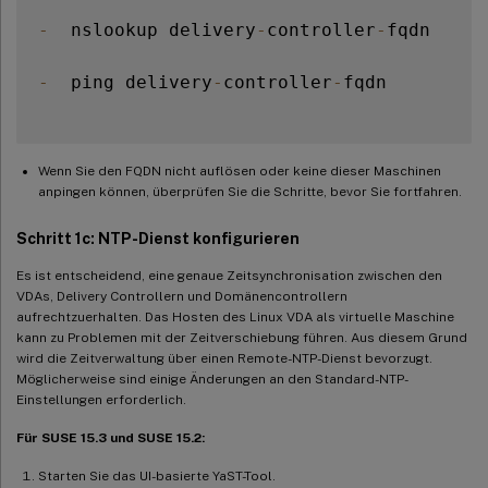
-
  nslookup delivery
-
controller
-
fqdn

-
  ping delivery
-
controller
-
fqdn

Wenn Sie den FQDN nicht auflösen oder keine dieser Maschinen
anpingen können, überprüfen Sie die Schritte, bevor Sie fortfahren.
Schritt 1c: NTP-Dienst konfigurieren
Es ist entscheidend, eine genaue Zeitsynchronisation zwischen den
VDAs, Delivery Controllern und Domänencontrollern
aufrechtzuerhalten. Das Hosten des Linux VDA als virtuelle Maschine
kann zu Problemen mit der Zeitverschiebung führen. Aus diesem Grund
wird die Zeitverwaltung über einen Remote-NTP-Dienst bevorzugt.
Möglicherweise sind einige Änderungen an den Standard-NTP-
Einstellungen erforderlich.
Für SUSE 15.3 und SUSE 15.2:
Starten Sie das UI-basierte YaST-Tool.