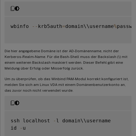
wbinfo 
--
krb5auth
=
domain\\username
%
passwor
Die hier angegebene Domäne ist der AD-Domänenname, nicht der
Kerberos-Realm-Name. Für die Bash-Shell muss der Backslash (\) mit
einem weiteren Backslash maskiert werden. Dieser Befehl gibt eine
Meldung über Erfolg oder Misserfolg zurück.
Um zu überprüfen, ob das Winbind PAM-Modul korrekt konfiguriert ist,
melden Sie sich am Linux VDA mit einem Domänenbenutzerkonto an,
das zuvor noch nicht verwendet wurde.
ssh localhost 
-
l domain\\username

id 
-
u
