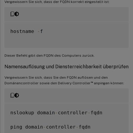
Vergewissern Sie sich, dass der FQDN korrekt eingestellt ist:
hostname 
-
f

Dieser Befehl gibt den FQDN des Computers zurück.
Namensauflösung und Diensterreichbarkeit überprüfen
Vergewissern Sie sich, dass Sie den FQDN auflösen und den
™
Domänencontroller sowie den Delivery Controller
anpingen können:
nslookup domain
-
controller
-
fqdn

ping domain
-
controller
-
fqdn
