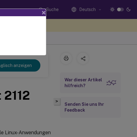
Suche
Deutsch
×
n Sie hier Feedback
glisch anzeigen
War dieser Artikel
hilfreich?
t 2112
>
Senden Sie uns Ihr
Feedback
uelle Linux-Anwendungen