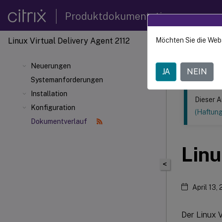
Produktdokumentation
Linux Virtual Delivery Agent 2112
Möchten Sie die Web
Dieser Inhalt
Linux V
Neuerungen
JA
NEIN
Systemanforderungen
Installation
Dieser A
Konfiguration
(Haftun
Dokumentverlauf
Linu
<
April 13,
Der Linux 