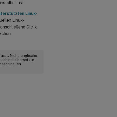
nstalliert ist.
terstützten Linux-
uellen Linux-
anschließend Citrix
achen.
fasst. Nicht-englische
aschinell übersetzte
 maschinellen