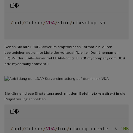
/
opt
/
Citrix
/
VDA
/
sbin
/
ctxsetup
.
sh

Geben Sie alle LDAP-Server im empfohlenen Format ein: durch
Leerzeichen getrennte Liste der vollqualifizierten Domänennamen
(FQDN) der LDAP-Server mit LDAP-Port (z. B. ad1.mycompany.com:389
ad2.mycomany.com:389).
Sie können diese Einstellung auch mit dem Befehl
ctxreg
direkt in die
Registrierung schreiben:
/
opt
/
Citrix
/
VDA
/
bin
/
ctxreg create 
-
k 
"HKL