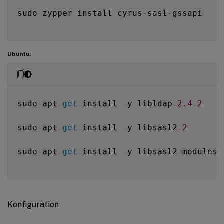
sudo zypper install cyrus
-
sasl
-
gssapi

Ubuntu:
sudo apt
-
get
 install 
-
y libldap
-
2.4
-
2
sudo apt
-
get
 install 
-
y libsasl2
-
2
sudo apt
-
get
 install 
-
y libsasl2
-
modules
-
Konfiguration