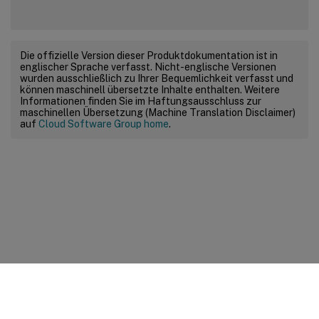
Die offizielle Version dieser Produktdokumentation ist in
englischer Sprache verfasst. Nicht-englische Versionen
wurden ausschließlich zu Ihrer Bequemlichkeit verfasst und
können maschinell übersetzte Inhalte enthalten. Weitere
Informationen finden Sie im Haftungsausschluss zur
maschinellen Übersetzung (Machine Translation Disclaimer)
auf
Cloud Software Group home
.