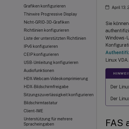
Grafiken konfigurieren
April 13,
Thinwire Progressive Display
Nicht-GRID-3D-Grafiken
Sie können
authentifi
Richtlinien konfigurieren
Windows-Um
Liste der unterstützten Richtlinien
Konfigurat
IPv6 konfigurieren
Authentifi
CEIP konfigurieren
Linux VDA.
USB-Umleitung konfigurieren
Audiofunktionen
HINWEI
HDX
-Webcam-Videokomprimierung
Der Linu
HDX-Bildschirmfreigabe
Sitzungszuverlässigkeit konfigurieren
Der Linu
Bildschirmtastatur
Client-IME
Unterstützung für mehrere
FAS a
Spracheingaben