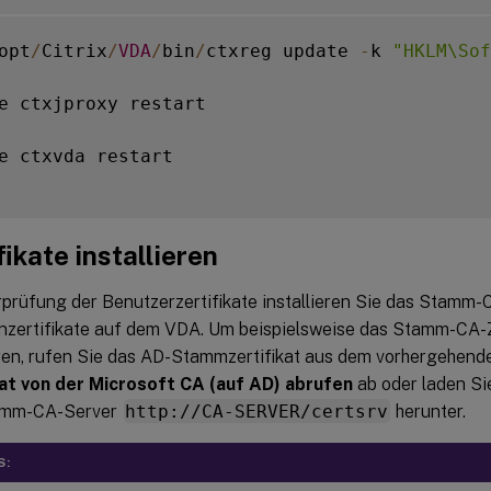
opt
/
Citrix
/
VDA
/
bin
/
ctxreg update 
-
k 
"HKLM\Sof
e ctxjproxy restart

e ctxvda restart

fikate installieren
prüfung der Benutzerzertifikate installieren Sie das Stamm-C
zertifikate auf dem VDA. Um beispielsweise das Stamm-CA-Ze
eren, rufen Sie das AD-Stammzertifikat aus dem vorhergehend
kat von der Microsoft CA (auf AD) abrufen
ab oder laden S
amm-CA-Server
http://CA-SERVER/certsrv
herunter.
S: