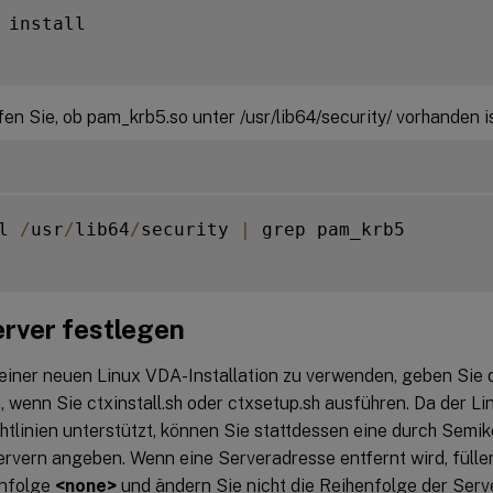
 install

en Sie, ob pam_krb5.so unter /usr/lib64/security/ vorhanden is
l 
/
usr
/
lib64
/
security 
|
 grep pam_krb5

rver festlegen
einer neuen Linux VDA-Installation zu verwenden, geben Si
, wenn Sie ctxinstall.sh oder ctxsetup.sh ausführen. Da der L
tlinien unterstützt, können Sie stattdessen eine durch Semik
rvern angeben. Wenn eine Serveradresse entfernt wird, füllen
enfolge
<none>
und ändern Sie nicht die Reihenfolge der Serv