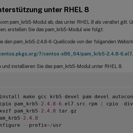
terstützung unter RHEL 8
vom pam_krb5-Modul ab, das unter RHEL 8 als veraltet gilt.
en, erstellen Sie das pam_krb5-Modul wie folgt:
e den pam_krb5-2.4.8-6-Quellcode von der folgenden Website
/centos.pkgs.org/7/centos-x86_64/pam_krb5-2.4.8-6.el7
n und installieren Sie das pam_krb5-Modul unter RHEL 8.
install make gcc krb5
-
devel pam
-
devel autocon
cpio pam_krb5
-
2.4
.8
-
6
.
el7
.
src
.
rpm 
|
 cpio 
-
div

xvzf pam_krb5
-
2.4
.8
.
tar
.
gz

am_krb5
-
2.4
.8
nfigure 
--
prefix
=
/
usr
