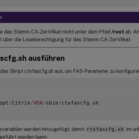
S:
e das Stamm-CA-Zertifikat nicht unter dem Pfad
/root
ab. An
t über die Leseberechtigung für das Stamm-CA-Zertifikat.
scfg.sh ausführen
 das Skript ctxfascfg.sh aus, um FAS-Parameter zu konfigurie
opt
/
Citrix
/
VDA
/
sbin
/
ctxfascfg
.
sh

ariablen werden hinzugefügt, damit
ctxfascfg.sh
im un
eführt werden kann: