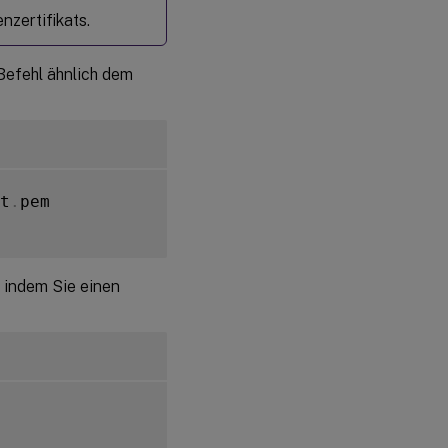
nzertifikats.
 Befehl ähnlich dem
t
.
pem

, indem Sie einen