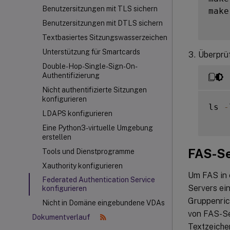
Benutzersitzungen mit TLS sichern
make
Benutzersitzungen mit DTLS sichern
Textbasiertes Sitzungswasserzeichen
Unterstützung für Smartcards
Überprüf
Double-Hop-Single-Sign-On-
Authentifizierung
Nicht authentifizierte Sitzungen
konfigurieren
ls 
-
LDAPS konfigurieren
Eine Python3-virtuelle Umgebung
erstellen
FAS-Se
Tools und Dienstprogramme
Xauthority konfigurieren
Um FAS in 
Federated Authentication Service
Servers ein
konfigurieren
Gruppenrich
Nicht in Domäne eingebundene VDAs
von FAS-Se
Dokumentverlauf
Textzeich