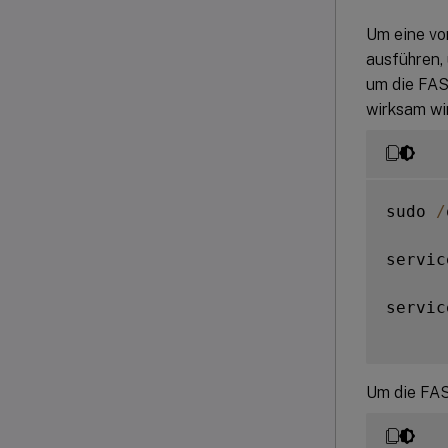
Um eine vo
ausführen,
um die FAS
wirksam wi
sudo 
/
servic
servic
Um die FA