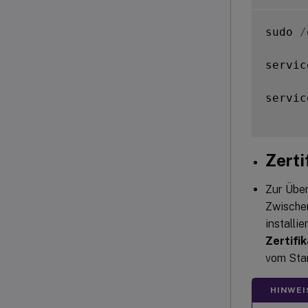
sudo 
/
servic
servic
Zerti
Zur Über
Zwischen
installi
Zertifi
vom St
HINWEI