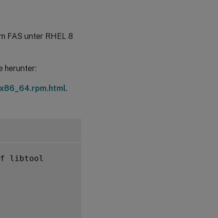
 Um FAS unter RHEL 8
 herunter:
.x86_64.rpm.html
.
f libtool
