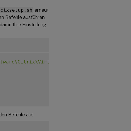
ctxsetup.sh
erneut
en Befehle ausführen,
damit Ihre Einstellung
tware\Citrix\VirtualDesktopAgent\Authenticat
nden Befehle aus: