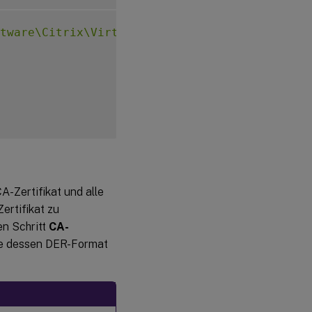
tware\Citrix\VirtualDesktopAgent\Authenticat
A-Zertifikat und alle
rtifikat zu
en Schritt
CA-
ie dessen DER-Format