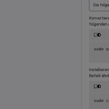
Die folg
Konvertiere
folgenden 
sudo o
Installier
Befehl ähn
sudo c