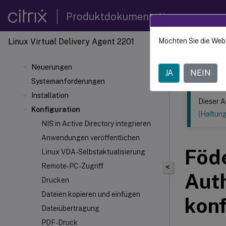
Produktdokumentation
Linux Virtual Delivery Agent 2201
Möchten Sie die Web
Dieser Inhalt
Linux V
Neuerungen
JA
NEIN
Systemanforderungen
Installation
Dieser A
Konfiguration
(Haftun
NIS in Active Directory integrieren
Anwendungen veröffentlichen
Föde
Linux VDA-Selbstaktualisierung
Remote-PC-Zugriff
<
Auth
Drucken
Dateien kopieren und einfügen
konf
Dateiübertragung
PDF-Druck