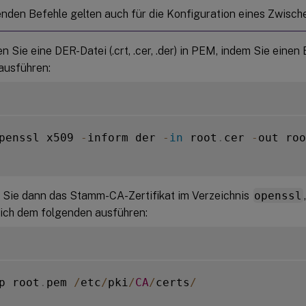
enden Befehle gelten auch für die Konfiguration eines Zwische
n Sie eine DER-Datei (.crt, .cer, .der) in PEM, indem Sie einen
ausführen:
penssl x509 
-
inform der 
-
in
 root
.
cer 
-
out roo
en Sie dann das Stamm-CA-Zertifikat im Verzeichnis
openssl
lich dem folgenden ausführen:
p root
.
pem 
/
etc
/
pki
/
CA
/
certs
/