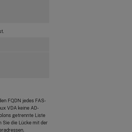
t.
e den FQDN jedes FAS-
inux VDA keine AD-
olons getrennte Liste
 Sie die Lücke mit der
eradressen.