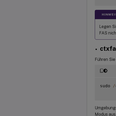
HINWEI
Legen Si
FAS nich
ctxfa
Führen Sie
sudo 
/
Umgebungsv
Modus ausg