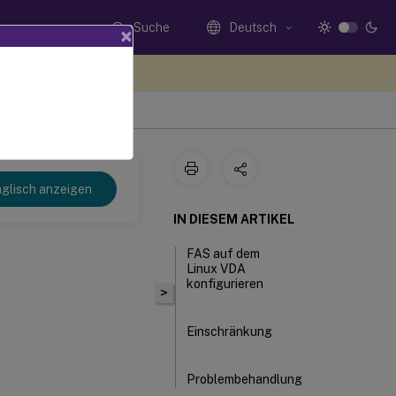
Suche
Deutsch
×
n Sie hier Feedback
glisch anzeigen
IN DIESEM ARTIKEL
FAS auf dem
Linux VDA
konfigurieren
>
Einschränkung
Problembehandlung