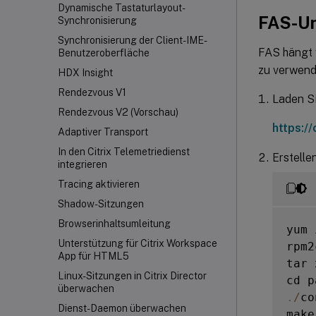
Dynamische Tastaturlayout-
FAS-Un
Synchronisierung
Synchronisierung der Client-IME-
FAS hängt 
Benutzeroberfläche
zu verwend
HDX Insight
Rendezvous V1
Laden Si
Rendezvous V2 (Vorschau)
https:/
Adaptiver Transport
In den Citrix Telemetriedienst
Erstelle
integrieren
Tracing aktivieren
Shadow-Sitzungen
Browserinhaltsumleitung
yum 
Unterstützung für Citrix Workspace
rpm2
App für HTML5
tar 
Linux-Sitzungen in Citrix Director
cd p
überwachen
.
/
co
Dienst-Daemon überwachen
make
