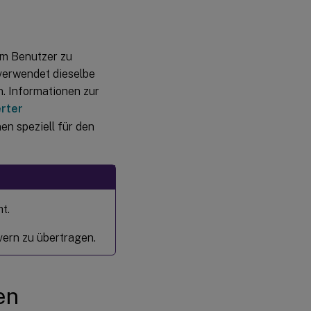
Verwandte
Informationen
um Benutzer zu
 verwendet dieselbe
Bekanntes
Problem
 Informationen zur
rter
nen speziell für den
t.
ern zu übertragen.
en