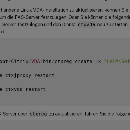
rhandene Linux VDA-Installation zu aktualisieren, können Sie
 um die FAS-Server festzulegen. Oder Sie können die folgend
-Server festzulegen und den Dienst
ctxvda
neu zu starten, 
rd.
opt
/
Citrix
/
VDA
/
bin
/
ctxreg create 
-
k 
"HKLM\Sof
e ctxjproxy restart

e ctxvda restart

S-Server über
ctxreg
zu aktualisieren, führen Sie die folge