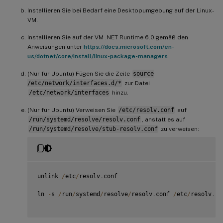
Installieren Sie bei Bedarf eine Desktopumgebung auf der Linux-
VM.
Installieren Sie auf der VM .NET Runtime 6.0 gemäß den
Anweisungen unter
https://docs.microsoft.com/en-
us/dotnet/core/install/linux-package-managers
.
(Nur für Ubuntu) Fügen Sie die Zeile
source
/etc/network/interfaces.d/*
zur Datei
/etc/network/interfaces
hinzu.
(Nur für Ubuntu) Verweisen Sie
/etc/resolv.conf
auf
/run/systemd/resolve/resolv.conf
, anstatt es auf
/run/systemd/resolve/stub-resolv.conf
zu verweisen:
unlink 
/
etc
/
resolv
.
conf

ln 
-
s 
/
run
/
systemd
/
resolve
/
resolv
.
conf 
/
etc
/
resolv
.
co