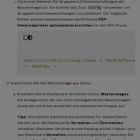
(Optional) Nehmen Sie Gruppenrichtlinieneinstellungen am
Masterimage vor. Sie können das Tool
ctxreg
verwenden, um
Gruppenrichtlinieneinstellungen vorzunehmen. Der folgende
Befehl aktiviert beispielsweise die Richtlinie
PDF-
Universalprinter automatisch erstellen
für den PDF-Druck.
`
`
`
/opt/Citrix/VDA/bin/ctxreg create -k "HKLM\Software\C
<!--NeedCopy--> 
`
`
`
Importieren Sie das Masterimage aus Azure.
Erweitern Sie im Dashboard
Verwalten
rechts
Masterimages
.
Die Anzeige listet die von Citrix bereitgestellten Masterimages
sowie die von Ihnen erstellten und importierten Images auf.
Tipp:
Die meisten Administratoraktivitäten für diesen Dienst
werden über die Dashboards
Verwalten
und
Überwachen
verwaltet. Nachdem Sie Ihren ersten Katalog erstellt haben, wird
das Dashboard
Verwalten
automatisch gestartet, nachdem Sie
™