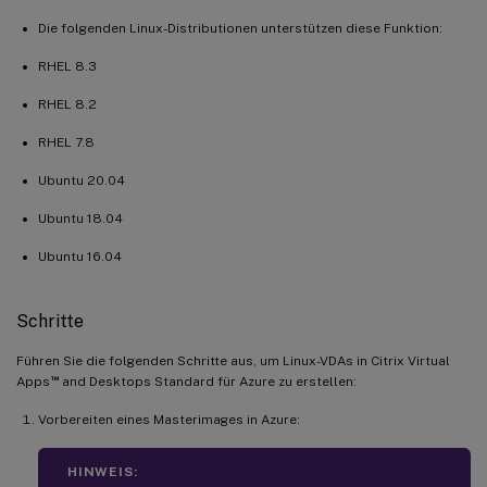
Die folgenden Linux-Distributionen unterstützen diese Funktion:
RHEL 8.3
RHEL 8.2
RHEL 7.8
Ubuntu 20.04
Ubuntu 18.04
Ubuntu 16.04
Schritte
Führen Sie die folgenden Schritte aus, um Linux-VDAs in Citrix Virtual
™
Apps
and Desktops Standard für Azure zu erstellen:
Vorbereiten eines Masterimages in Azure:
HINWEIS: