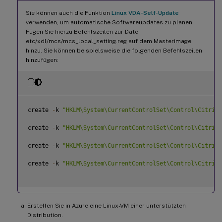
Sie können auch die Funktion
Linux VDA-Self-Update
verwenden, um automatische Softwareupdates zu planen.
Fügen Sie hierzu Befehlszeilen zur Datei
etc/xdl/mcs/mcs_local_setting.reg auf dem Masterimage
hinzu. Sie können beispielsweise die folgenden Befehlszeilen
hinzufügen:
create 
-
k 
"HKLM\System\CurrentControlSet\Control\Citrix\
create 
-
k 
"HKLM\System\CurrentControlSet\Control\Citrix\
create 
-
k 
"HKLM\System\CurrentControlSet\Control\Citrix\
create 
-
k 
"HKLM\System\CurrentControlSet\Control\Citrix\
Erstellen Sie in Azure eine Linux-VM einer unterstützten
Distribution.