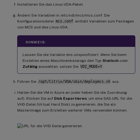
Installieren Sie das Linux-VDA-Paket.
Ändern Sie Variablen in /etc/xdl/mcs/mcs.conf. Die
Konfigurationsdatei
mcs.conf
enthält Variablen zum Festlegen
von MCS und des Linux-VDA.
HINWEIS:
Lassen Sie die Variable dns unspezifiziert. Wenn Sie beim
Erstellen eines Maschinenkatalogs den Typ
Statisch
oder
Zufällig
auswählen, setzen Sie
VDI_MODE=Y
.
Führen Sie
/opt/Citrix/VDA/sbin/deploymcs.sh
aus.
Halten Sie die VM in Azure an (oder heben Sie die Zuordnung
auf). Klicken Sie auf
Disk Exportieren
, um eine SAS-URL für die
VHD-Datei (Virtual Hard Disk) zu generieren, die Sie als
Masterimage zum Erstellen weiterer VMs verwenden können.