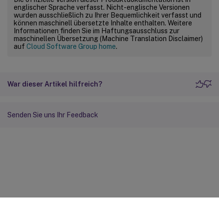
englischer Sprache verfasst. Nicht-englische Versionen
wurden ausschließlich zu Ihrer Bequemlichkeit verfasst und
können maschinell übersetzte Inhalte enthalten. Weitere
Informationen finden Sie im Haftungsausschluss zur
maschinellen Übersetzung (Machine Translation Disclaimer)
auf
Cloud Software Group home
.
War dieser Artikel hilfreich?
Senden Sie uns Ihr Feedback