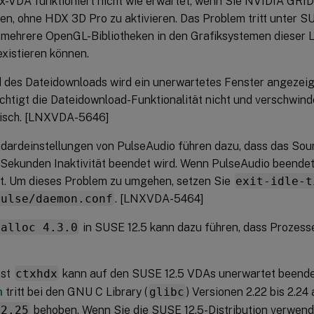
x-VDA funktioniert nicht wie erwartet, wenn Sie NVIDIA GRI
n, ohne HDX 3D Pro zu aktivieren. Das Problem tritt unter S
s mehrere OpenGL-Bibliotheken in den Grafiksystemen dieser L
existieren können.
 des Dateidownloads wird ein unerwartetes Fenster angezeig
chtigt die Dateidownload-Funktionalität nicht und verschwind
isch. [LNXVDA-5646]
ndardeinstellungen von PulseAudio führen dazu, dass das S
Sekunden Inaktivität beendet wird. Wenn PulseAudio beendet w
t. Um dieses Problem zu umgehen, setzen Sie
exit-idle-t
pulse/daemon.conf
. [LNXVDA-5464]
malloc 4.3.0
in SUSE 12.5 kann dazu führen, dass Prozess
nst
ctxhdx
kann auf den SUSE 12.5 VDAs unerwartet beend
m
tritt bei den GNU C Library (
glibc
) Versionen 2.22 bis 2.24 
 2.25
behoben. Wenn Sie die SUSE 12.5-Distribution verwen