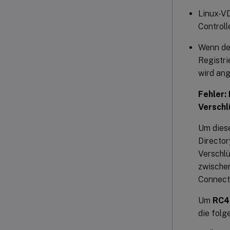
Linux-V
Control
Wenn de
Registri
wird ang
Fehler:
Verschl
Um diese
Directo
Verschlü
zwischen
Connect
Um
RC4
die folg