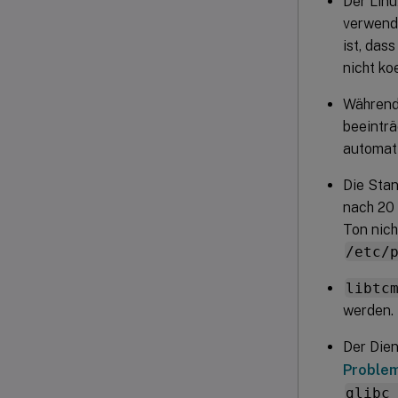
Der Linu
verwende
ist, das
nicht ko
Während
beeinträ
automat
Die Sta
nach 20 
Ton nich
/etc/
libtc
werden.
Der Die
Proble
glibc