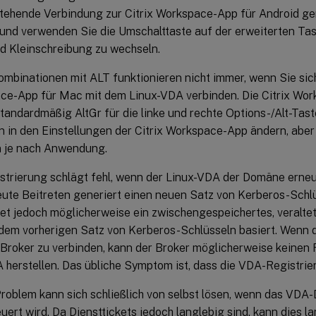
tehende Verbindung zur Citrix Workspace-App für Android ger
nd verwenden Sie die Umschalttaste auf der erweiterten Tas
d Kleinschreibung zu wechseln.
mbinationen mit ALT funktionieren nicht immer, wenn Sie sich
ce-App für Mac mit dem Linux-VDA verbinden. Die Citrix Wo
tandardmäßig AltGr für die linke und rechte Options-/Alt-Tast
n in den Einstellungen der Citrix Workspace-App ändern, aber
n je nach Anwendung.
strierung schlägt fehl, wenn der Linux-VDA der Domäne erneu
ute Beitreten generiert einen neuen Satz von Kerberos-Schlü
t jedoch möglicherweise ein zwischengespeichertes, veraltet
dem vorherigen Satz von Kerberos-Schlüsseln basiert. Wenn d
Broker zu verbinden, kann der Broker möglicherweise keinen 
herstellen. Das übliche Symptom ist, dass die VDA-Registrier
roblem kann sich schließlich von selbst lösen, wenn das VDA-D
uert wird. Da Diensttickets jedoch langlebig sind, kann dies l