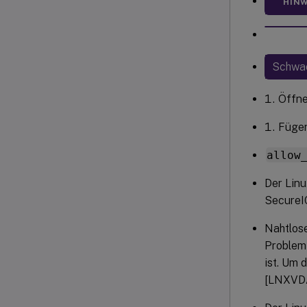
HINW
Schwac
Öffne
Fügen
allow
Der Linu
SecureIC
Nahtlos
Problem 
ist. Um 
[LNXVD