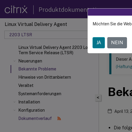
Produktdokumentation
Linux Virtual Delivery Agent
Möchten Sie die Web
Dieser Inhalt
2203 LTSR
Linux V
JA
NEIN
Linux Virtual Delivery Agent 2203 Long
Term Service Release (LTSR)
Dieser A
Neuerungen
(Haftun
Bekannte Probleme
Hinweise von Drittanbietern
Veraltet
Bek
Systemanforderungen
<
Installation
Konfiguration
April 13,
Dokumentverlauf
Die folg