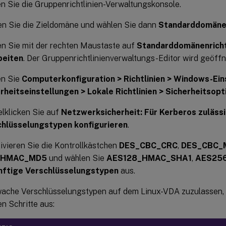
n Sie die Gruppenrichtlinien-Verwaltungskonsole.
n Sie die Zieldomäne und wählen Sie dann
Standarddomänen
en Sie mit der rechten Maustaste auf
Standarddomänenricht
beiten
. Der Gruppenrichtlinienverwaltungs-Editor wird geöffn
en Sie
Computerkonfiguration > Richtlinien > Windows-Ein
rheitseinstellungen > Lokale Richtlinien > Sicherheitsop
lklicken Sie auf
Netzwerksicherheit: Für Kerberos zuläss
chlüsselungstypen konfigurieren
.
ivieren Sie die Kontrollkästchen
DES_CBC_CRC
,
DES_CBC_
_HMAC_MD5
und wählen Sie
AES128_HMAC_SHA1
,
AES25
nftige Verschlüsselungstypen
aus.
ache Verschlüsselungstypen auf dem Linux-VDA zuzulassen, f
n Schritte aus: