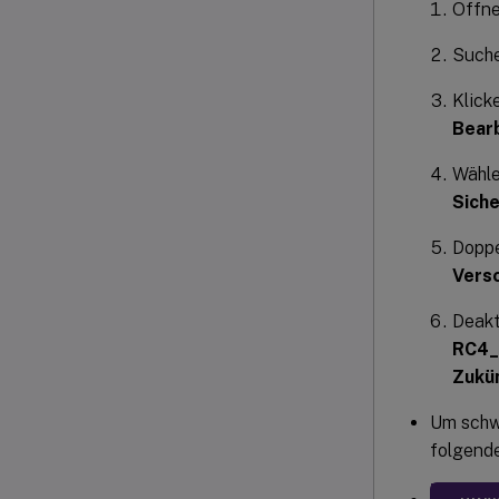
Öffne
Suche
Klick
Bear
Wähl
Siche
Doppe
Vers
Deakt
RC4
Zukü
Um schw
folgende