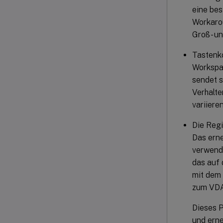
eine bes
Workarou
Groß- un
Tastenko
Workspa
sendet s
Verhalte
variiere
Die Regi
Das erne
verwende
das auf 
mit dem 
zum VDA 
Dieses P
und erne