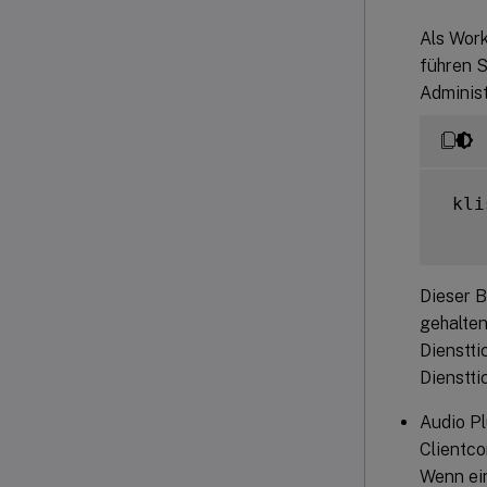
Als Work
führen S
Administ
 kli
Dieser B
gehalten
Dienstti
Dienstt
Audio Pl
Clientco
Wenn ei