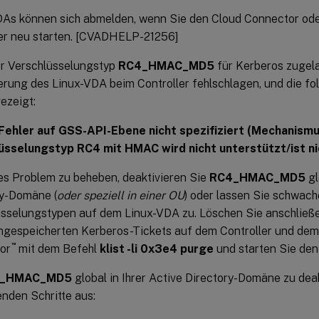
DAs können sich abmelden, wenn Sie den Cloud Connector ode
ler neu starten. [CVADHELP-21256]
r Verschlüsselungstyp
RC4_HMAC_MD5
für Kerberos zugela
erung des Linux-VDA beim Controller fehlschlagen, und die f
ezeigt:
 Fehler auf GSS-API-Ebene nicht spezifiziert (Mechanism
üsselungstyp RC4 mit HMAC wird nicht unterstützt/ist nic
s Problem zu beheben, deaktivieren Sie
RC4_HMAC_MD5
gl
ry-Domäne (
oder speziell in einer OU
) oder lassen Sie schwach
sselungstypen auf dem Linux-VDA zu. Löschen Sie anschließ
gespeicherten Kerberos-Tickets auf dem Controller und dem 
™
or
mit dem Befehl
klist -li 0x3e4 purge
und starten Sie den
_HMAC_MD5
global in Ihrer Active Directory-Domäne zu deak
enden Schritte aus: