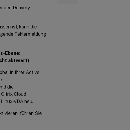
r den Delivery
ssen ist, kann die
olgende Fehlermeldung
us-Ebene:
ht aktiviert)
obal in Ihrer Active
e
end die
Citrix Cloud
 Linux-VDA neu.
tivieren, führen Sie