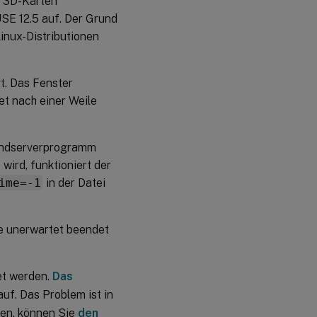
D 3D-Karten
USE 12.5 auf. Der Grund
inux-Distributionen
t. Das Fenster
et nach einer Weile
oundserverprogramm
ird, funktioniert der
ime=-1
in der Datei
e unerwartet beendet
et werden.
Das
auf. Das Problem ist in
den, können Sie
den