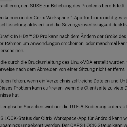
stallieren, den SUSE zur Behebung des Problems bereitstellt
™
n können in der Citrix Workspace
-App für Linux nicht gesta
chlüsselung aktiviert und die Sitzungszuverlässigkeit deaktiv
™
Grafik: In HDX
3D Pro kann nach dem Ändern der Größe des 
er Rahmen um Anwendungen erscheinen, oder manchmal kann
erscheinen.
 die durch die Druckumleitung des Linux-VDA erstellt wurden,
rweise nach dem Abmelden von einer Sitzung nicht entfernt.
ien fehlen, wenn ein Verzeichnis zahlreiche Dateien und Unt
 Dieses Problem kann auftreten, wenn die Clientseite zu viele 
nisse hat.
t-englische Sprachen wird nur die UTF-8-Kodierung unterstüt
S LOCK-Status der Citrix Workspace-App für Android kann w
sroamings umgekehrt werden. Der CAPS LOCK-Status kann ve