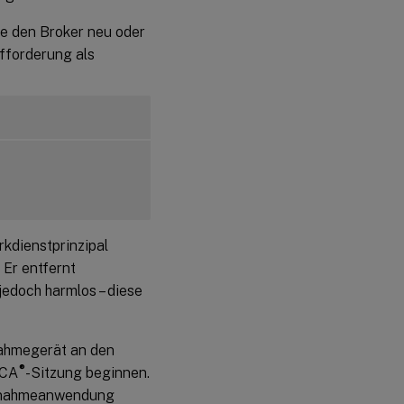
ie den Broker neu oder
fforderung als
rkdienstprinzipal
 Er entfernt
jedoch harmlos – diese
nahmegerät an den
®
ICA
-Sitzung beginnen.
ufnahmeanwendung