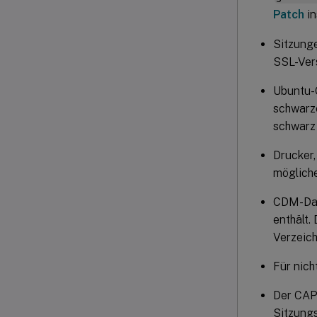
Patch
in
Sitzunge
SSL-Vers
Ubuntu-
schwarz
schwarz 
Drucker,
mögliche
CDM-Date
enthält.
Verzeich
Für nich
Der CAP
Sitzung