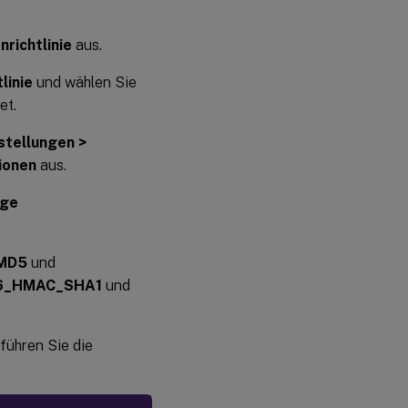
richtlinie
aus.
linie
und wählen Sie
et.
stellungen >
tionen
aus.
ige
MD5
und
6_HMAC_SHA1
und
ühren Sie die