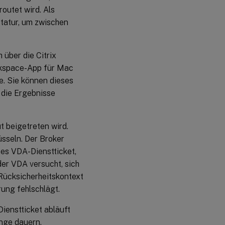
outet wird. Als
tatur, um zwischen
 über die Citrix
rkspace-App für Mac
e. Sie können dieses
 die Ergebnisse
t beigetreten wird.
sseln. Der Broker
es VDA-Dienstticket,
er VDA versucht, sich
Rücksicherheitskontext
ung fehlschlägt.
ienstticket abläuft
ange dauern.