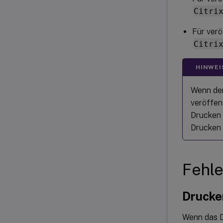
Citri
Für ver
Citri
HINWEI
Wenn der
veröffen
Drucken 
Drucken 
Fehl
Drucke
Wenn das D