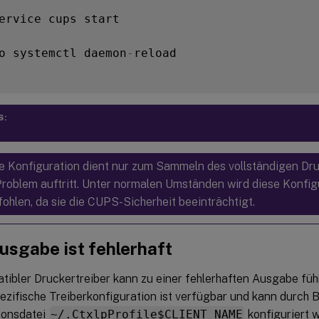
ervice cups start

o systemctl daemon
-
reload

S:
e Konfiguration dient nur zum Sammeln des vollständigen Dru
Problem auftritt. Unter normalen Umständen wird diese Konfig
ohlen, da sie die CUPS-Sicherheit beeinträchtigt.
usgabe ist fehlerhaft
tibler Druckertreiber kann zu einer fehlerhaften Ausgabe füh
ezifische Treiberkonfiguration ist verfügbar und kann durch 
ionsdatei
~/.CtxlpProfile$CLIENT_NAME
konfiguriert 