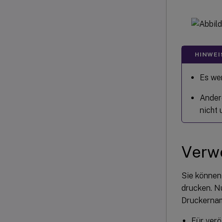
HINWEI
Es we
Ander
nicht 
Verw
Sie können
drucken. N
Druckernam
Für verö