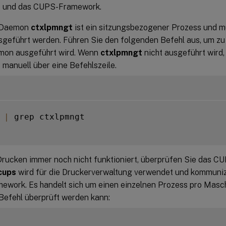
t
und das CUPS-Framework.
-Daemon
ctxlpmngt
ist ein sitzungsbezogener Prozess und mu
sgeführt werden. Führen Sie den folgenden Befehl aus, um zu
mon ausgeführt wird. Wenn
ctxlpmngt
nicht ausgeführt wird,
t
manuell über eine Befehlszeile.
 
|
 grep ctxlpmngt

rucken immer noch nicht funktioniert, überprüfen Sie das C
cups
wird für die Druckerverwaltung verwendet und kommuniz
work. Es handelt sich um einen einzelnen Prozess pro Masch
Befehl überprüft werden kann: