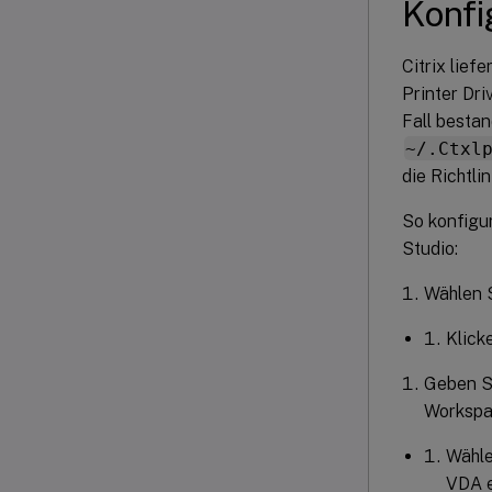
Konfi
Citrix lief
Printer Dri
Fall bestan
~/.Ctxl
die Richtli
So konfigur
Studio:
Wählen S
Klick
Geben S
Worksp
Wähl
VDA e