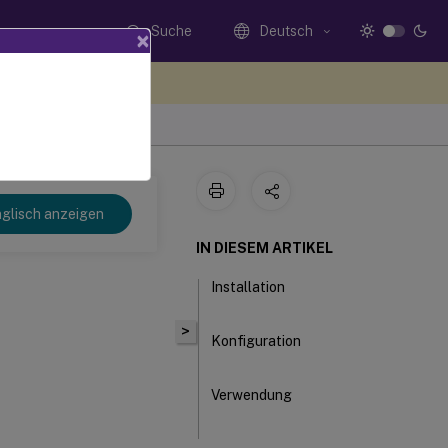
Suche
Deutsch
×
n Sie hier Feedback
glisch anzeigen
IN DIESEM ARTIKEL
Installation
>
Konfiguration
Verwendung