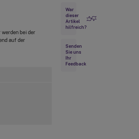
Fehlerbehebung
War
dieser
Drucken
Artikel
nicht
möglich
hilfreich?
er werden bei der
rend auf der
Zusätzliche
Senden
Schritte
Sie uns
zum
Sammeln
Ihr
von CUPS-
Feedback
Protokollen
Druckausgabe
ist fehlerhaft
Ausgabegröße
ist Null
Bekannte
Probleme