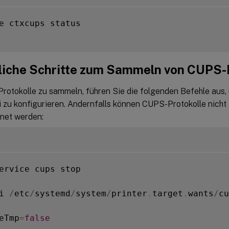
e ctxcups status

liche Schritte zum Sammeln von CUPS-
otokolle zu sammeln, führen Sie die folgenden Befehle aus,
i zu konfigurieren. Andernfalls können CUPS-Protokolle nicht
net werden:
ervice cups stop

i 
/
etc
/
systemd
/
system
/
printer
.
target
.
wants
/
cu
eTmp
=
false