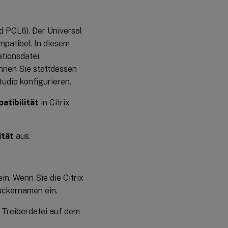
CTXPS-
Treiber ist
nicht mit
einigen
nd PCL6). Der Universal
PLC-
mpatibel. In diesem
Druckern
kompatibel
ationsdatei
nnen Sie stattdessen
Langsame
tudio konfigurieren.
Druckleistung
bei großen
atibilität
in Citrix
Dokumenten
Drucker- und
ität
aus.
Druckauftragsbenachrichtigungen
die von anderen Sitzungen aus
sichtbar sind
n. Wenn Sie die Citrix
uckernamen ein.
 Treiberdatei auf dem