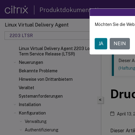
Produktdokumentation
Linux Virtual Delivery Agent
Möchten Sie die Web
Dieser Inhalt
2203 LTSR
Linux V
JA
NEIN
Linux Virtual Delivery Agent 2203 Long
Term Service Release (LTSR)
Dieser A
Neuerungen
(Haftun
Bekannte Probleme
Hinweise von Drittanbietern
Veraltet
Dru
Systemanforderungen
<
Installation
Konfiguration
April 13,
Verwaltung
Authentifizierung
Dieser Arti