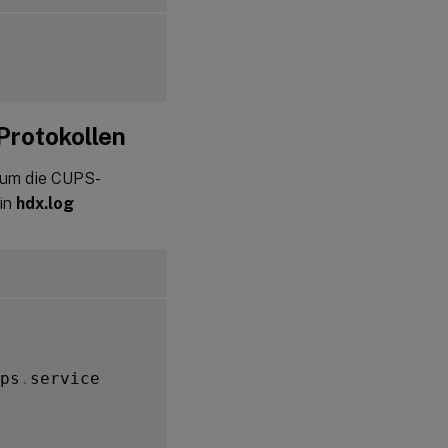
Protokollen
 um die CUPS-
 in
hdx.log
ps
.
service
