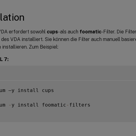
lation
VDA erfordert sowohl
cups
- als auch
foomatic
-Filter. Die Filt
n des VDA installiert. Sie können die Filter auch manuell basie
n installieren. Zum Beispiel:
L 7:
um –y install cups

um 
-
y install foomatic
-
filters
