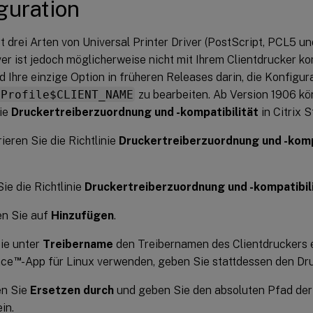
guration
ert drei Arten von Universal Printer Driver (PostScript, PCL5 u
ver ist jedoch möglicherweise nicht mit Ihrem Clientdrucker ko
d Ihre einzige Option in früheren Releases darin, die Konfigur
pProfile$CLIENT_NAME
zu bearbeiten. Ab Version 1906 kö
nie
Druckertreiberzuordnung und -kompatibilität
in Citrix S
ieren Sie die Richtlinie
Druckertreiberzuordnung und -komp
ie die Richtlinie
Druckertreiberzuordnung und -kompatibil
en Sie auf
Hinzufügen
.
ie unter
Treibername
den Treibernamen des Clientdruckers ei
™
ace
-App für Linux verwenden, geben Sie stattdessen den Dr
en Sie
Ersetzen durch
und geben Sie den absoluten Pfad der
in.