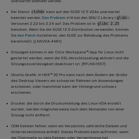
unerwartet beendet werden.
Der Dienst
ctxhdx
kann auf den SUSE 12.5 VDAs unerwartet
beendet werden.
Das Problem
tritt bei den GNU C Library (
glibc
)
Versionen 2.22 bis 2.24 auf. Das Problem ist in
glibc 2.25
behoben. Wenn Sie die SUSE 12.5-Distribution verwenden, können
Sie
den Patch
installieren, den SUSE zur Behebung des Problems
bereitstellt. [LNXVDA-4481]
™
Sitzungen können in der Citrix Workspace
-App für Linux nicht
gestartet werden, wenn die SSL-Verschlüsselung aktiviert und die
Sitzungszuverlässigkeit deaktiviert ist. [RFLNX-1557]
™
Ubuntu-Grafik: In HDX
3D Pro kann nach dem Ändern der Größe
des Desktop Viewers ein schwarzer Rahmen um Anwendungen
erscheinen, oder manchmal kann der Hintergrund schwarz
erscheinen.
Drucker, die durch die Druckumleitung des Linux-VDA erstellt
wurden, werden möglicherweise nach dem Abmelden von einer
Sitzung nicht entfernt.
CDM-Dateien fehlen, wenn ein Verzeichnis zahlreiche Dateien und
Unterverzeichnisse enthält. Dieses Problem kann auftreten, wenn
die Clientseite zu viele Dateien oder Verzeichnisse hat.