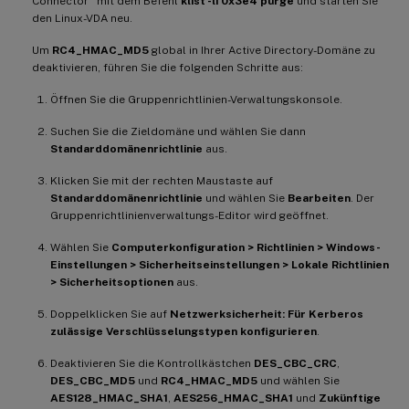
Connector
mit dem Befehl
klist -li 0x3e4 purge
und starten Sie
den Linux-VDA neu.
Um
RC4_HMAC_MD5
global in Ihrer Active Directory-Domäne zu
deaktivieren, führen Sie die folgenden Schritte aus:
Öffnen Sie die Gruppenrichtlinien-Verwaltungskonsole.
Suchen Sie die Zieldomäne und wählen Sie dann
Standarddomänenrichtlinie
aus.
Klicken Sie mit der rechten Maustaste auf
Standarddomänenrichtlinie
und wählen Sie
Bearbeiten
. Der
Gruppenrichtlinienverwaltungs-Editor wird geöffnet.
Wählen Sie
Computerkonfiguration > Richtlinien > Windows-
Einstellungen > Sicherheitseinstellungen > Lokale Richtlinien
> Sicherheitsoptionen
aus.
Doppelklicken Sie auf
Netzwerksicherheit: Für Kerberos
zulässige Verschlüsselungstypen konfigurieren
.
Deaktivieren Sie die Kontrollkästchen
DES_CBC_CRC
,
DES_CBC_MD5
und
RC4_HMAC_MD5
und wählen Sie
AES128_HMAC_SHA1
,
AES256_HMAC_SHA1
und
Zukünftige