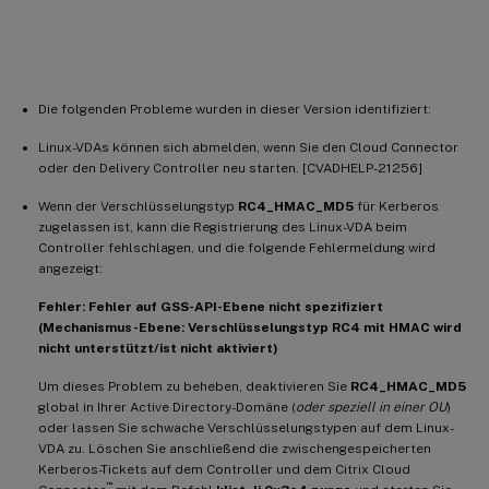
Bekannte Probleme
Die folgenden Probleme wurden in dieser Version identifiziert:
Linux-VDAs können sich abmelden, wenn Sie den Cloud Connector
oder den Delivery Controller neu starten. [CVADHELP-21256]
Wenn der Verschlüsselungstyp
RC4_HMAC_MD5
für Kerberos
zugelassen ist, kann die Registrierung des Linux-VDA beim
Controller fehlschlagen, und die folgende Fehlermeldung wird
angezeigt:
Fehler: Fehler auf GSS-API-Ebene nicht spezifiziert
(Mechanismus-Ebene: Verschlüsselungstyp RC4 mit HMAC wird
nicht unterstützt/ist nicht aktiviert)
Um dieses Problem zu beheben, deaktivieren Sie
RC4_HMAC_MD5
global in Ihrer Active Directory-Domäne (
oder speziell in einer OU
)
oder lassen Sie schwache Verschlüsselungstypen auf dem Linux-
VDA zu. Löschen Sie anschließend die zwischengespeicherten
Kerberos-Tickets auf dem Controller und dem Citrix Cloud
™