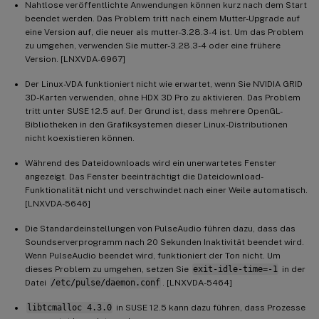
Nahtlose veröffentlichte Anwendungen können kurz nach dem Start
beendet werden. Das Problem tritt nach einem Mutter-Upgrade auf
eine Version auf, die neuer als mutter-3.28.3-4 ist. Um das Problem
zu umgehen, verwenden Sie mutter-3.28.3-4 oder eine frühere
Version. [LNXVDA-6967]
Der Linux-VDA funktioniert nicht wie erwartet, wenn Sie NVIDIA GRID
3D-Karten verwenden, ohne HDX 3D Pro zu aktivieren. Das Problem
tritt unter SUSE 12.5 auf. Der Grund ist, dass mehrere OpenGL-
Bibliotheken in den Grafiksystemen dieser Linux-Distributionen
nicht koexistieren können.
Während des Dateidownloads wird ein unerwartetes Fenster
angezeigt. Das Fenster beeinträchtigt die Dateidownload-
Funktionalität nicht und verschwindet nach einer Weile automatisch.
[LNXVDA-5646]
Die Standardeinstellungen von PulseAudio führen dazu, dass das
Soundserverprogramm nach 20 Sekunden Inaktivität beendet wird.
Wenn PulseAudio beendet wird, funktioniert der Ton nicht. Um
dieses Problem zu umgehen, setzen Sie
exit-idle-time=-1
in der
Datei
/etc/pulse/daemon.conf
. [LNXVDA-5464]
libtcmalloc 4.3.0
in SUSE 12.5 kann dazu führen, dass Prozesse