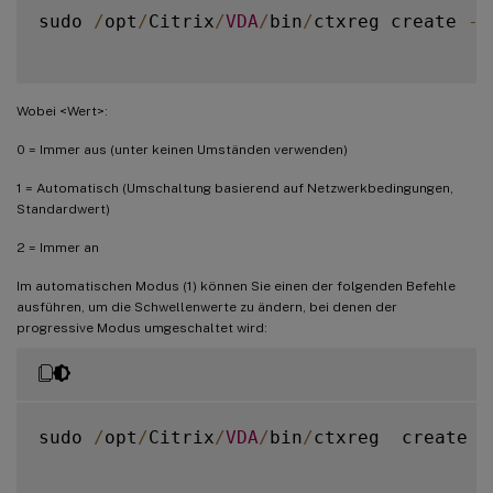
sudo 
/
opt
/
Citrix
/
VDA
/
bin
/
ctxreg create 
-
k
Wobei <Wert>:
0 = Immer aus (unter keinen Umständen verwenden)
1 = Automatisch (Umschaltung basierend auf Netzwerkbedingungen,
Standardwert)
2 = Immer an
Im automatischen Modus (1) können Sie einen der folgenden Befehle
ausführen, um die Schwellenwerte zu ändern, bei denen der
progressive Modus umgeschaltet wird:
sudo 
/
opt
/
Citrix
/
VDA
/
bin
/
ctxreg  create 
-