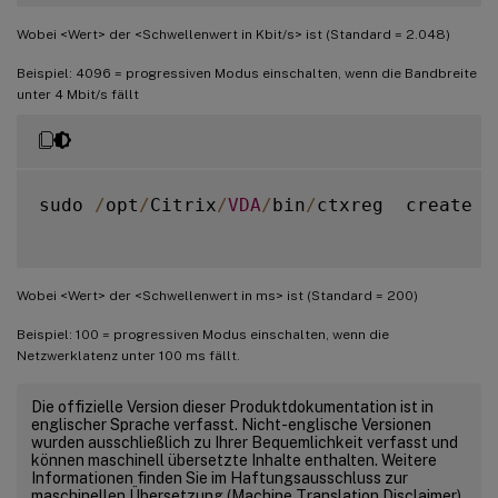
Wobei <Wert> der <Schwellenwert in Kbit/s> ist (Standard = 2.048)
Beispiel: 4096 = progressiven Modus einschalten, wenn die Bandbreite
unter 4 Mbit/s fällt
sudo 
/
opt
/
Citrix
/
VDA
/
bin
/
ctxreg  create 
-
Wobei <Wert> der <Schwellenwert in ms> ist (Standard = 200)
Beispiel: 100 = progressiven Modus einschalten, wenn die
Netzwerklatenz unter 100 ms fällt.
Die offizielle Version dieser Produktdokumentation ist in
englischer Sprache verfasst. Nicht-englische Versionen
wurden ausschließlich zu Ihrer Bequemlichkeit verfasst und
können maschinell übersetzte Inhalte enthalten. Weitere
Informationen finden Sie im Haftungsausschluss zur
maschinellen Übersetzung (Machine Translation Disclaimer)