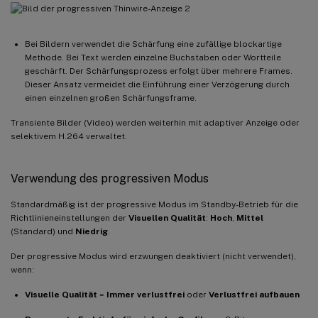
Bei Bildern verwendet die Schärfung eine zufällige blockartige
Methode. Bei Text werden einzelne Buchstaben oder Wortteile
geschärft. Der Schärfungsprozess erfolgt über mehrere Frames.
Dieser Ansatz vermeidet die Einführung einer Verzögerung durch
einen einzelnen großen Schärfungsframe.
Transiente Bilder (Video) werden weiterhin mit adaptiver Anzeige oder
selektivem H.264 verwaltet.
Verwendung des progressiven Modus
Standardmäßig ist der progressive Modus im Standby-Betrieb für die
Richtlinieneinstellungen der
Visuellen Qualität
:
Hoch
,
Mittel
(Standard) und
Niedrig
.
Der progressive Modus wird erzwungen deaktiviert (nicht verwendet),
wenn:
Visuelle Qualität
=
Immer verlustfrei
oder
Verlustfrei aufbauen