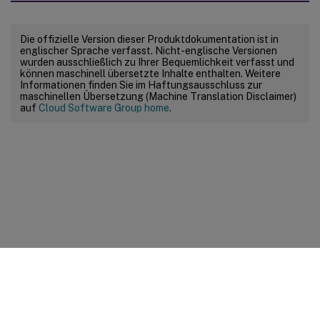
Die offizielle Version dieser Produktdokumentation ist in
englischer Sprache verfasst. Nicht-englische Versionen
wurden ausschließlich zu Ihrer Bequemlichkeit verfasst und
können maschinell übersetzte Inhalte enthalten. Weitere
Informationen finden Sie im Haftungsausschluss zur
maschinellen Übersetzung (Machine Translation Disclaimer)
auf
Cloud Software Group home
.