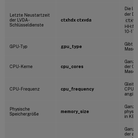
Die le
der Di
Letzte Neustartzeit
der LVDA-
ctxhdx ctxvda
ctxvd
Schlüsseldienste
HH:MM:
10-17:
Gibt d
GPU-Typ
gpu_type
Masch
Ganzza
CPU-Kerne
cpu_cores
der CP
Maschi
Gleitk
CPU-Frequenz
cpu_frequency
CPU-F
angibt
Ganzza
Physische
memory_size
physis
Speichergröße
in KB 
Ganzza
der au