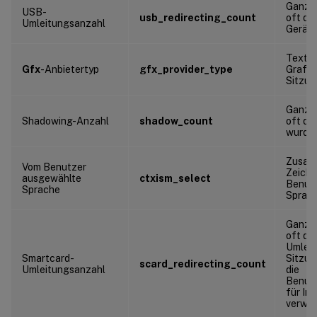
Ganzza
USB-
usb_redirecting_count
oft di
Umleitungsanzahl
Gerät 
Textze
Gfx
-Anbietertyp
gfx_provider_type
Grafik
Sitzun
Ganzza
Shadowing-Anzahl
shadow_count
oft di
wurde
Zusam
Vom Benutzer
Zeiche
ausgewählte
ctxism_select
Benut
Sprache
Sprach
Ganzza
oft di
Umleit
Smartcard-
Sitzu
scard_redirecting_count
Umleitungsanzahl
die
Benutz
für In
verwen