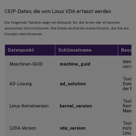
CEIP-Daten, die vom Linux VDA erfasst werden
Die folgende Tabelle zeigt ein Beispiel für die Arten der erfassten
anonymen Informationen. Die Daten enthalten keine Details, die Sie als
Kunden identifizieren.
Datenpunkt
Schlüsselname
Besch
Identif
Maschinen-GUID
machine_guid
von de
Textze
AD-Lösung
ad_solution
Domän
der Ma
Textze
Linux-Kernelversion
kernel_version
Kernel
Maschi
Textze
LVDA-Version
vda_version
install
Linux 