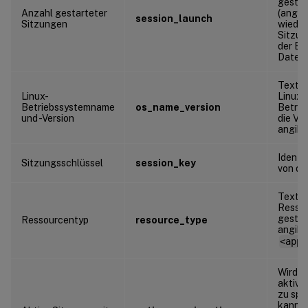
gestar
Anzahl gestarteter
(angem
session_launch
Sitzungen
wieder
Sitzun
der Er
Datenp
Textze
Linux-
Linux-
Betriebssystemname
os_name_version
Betri
und -Version
die Ve
angibt
Identif
Sitzungsschlüssel
session_key
von de
Textze
Ressou
gestar
Ressourcentyp
resource_type
angibt
<appn
Wird v
aktive
zu spe
kann m