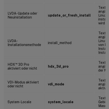
Textze
angibt
LVDA-Update oder
update_or_fresh_install
Linux
Neuinstallation
install
wird
Textze
angibt
LVDA-
Linux 
install_method
Installationsmethode
von MC
Instal
Install
Textze
™
HDX
3D Pro
hdx_3d_pro
angibt
aktiviert oder nicht
der Mas
Textze
VDI-Modus aktiviert
vdi_mode
angibt
oder nicht
aktivie
Textze
System-Locale
system_locale
Gebiet
Maschi