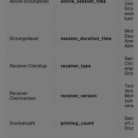
Aktive Sitzungszeit
active_session_time
Zeiten
Sitzun
wieder
kann
Wird v
Dauer 
Sitzungsdauer
session_duration_time
Anmeld
Abmeld
Ganzza
Citrix
Receiver-Clienttyp
receiver_type
angibt
Sitzun
Textze
Version
Receiver-
receiver_version
Worksp
Clientversion
zum St
verwe
Ganzza
Druckanzahl
printing_count
oft die
Druckf