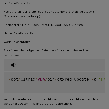
DataPersistPath
Registrierungseinstellung, die den Datenpersistenzpfad steuert
(Standard = /var/xdl/ceip):
Speicherort: HKEY_LOCAL_MACHINE\SOFTWARE\Citrix\CEIP
Name: DataPersistPath
Wert: Zeichenfolge
Sie können den folgenden Befehl ausführen, um diesen Pfad
festzulegen:
/
opt
/
Citrix
/
VDA
/
bin
/
ctxreg update 
-
k 
"HKE
Wenn der konfigurierte Pfad nicht existiert oder nicht zugänglich ist,
werden die Daten im Standardpfad gespeichert.