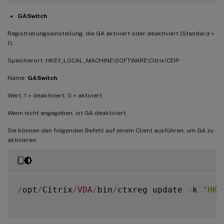
GASwitch
Registrierungseinstellung, die GA aktiviert oder deaktiviert (Standard =
1):
Speicherort: HKEY_LOCAL_MACHINE\SOFTWARE\Citrix\CEIP
Name:
GASwitch
Wert: 1 = deaktiviert, 0 = aktiviert
Wenn nicht angegeben, ist GA deaktiviert.
Sie können den folgenden Befehl auf einem Client ausführen, um GA zu
aktivieren:
/
opt
/
Citrix
/
VDA
/
bin
/
ctxreg update 
-
k 
"HKE