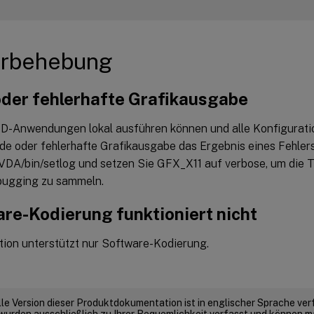
erbehebung
oder fehlerhafte Grafikausgabe
D-Anwendungen lokal ausführen können und alle Konfiguration
nde oder fehlerhafte Grafikausgabe das Ergebnis eines Fehler
x/VDA/bin/setlog und setzen Sie GFX_X11 auf verbose, um die 
bugging zu sammeln.
re-Kodierung funktioniert nicht
tion unterstützt nur Software-Kodierung.
elle Version dieser Produktdokumentation ist in englischer Sprache ver
wurden ausschließlich zu Ihrer Bequemlichkeit verfasst und können m