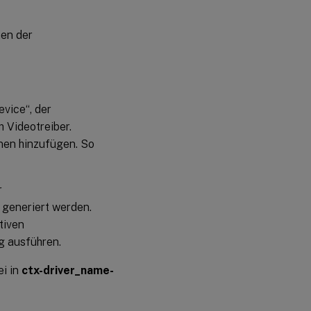
men der
vice“, der
 Videotreiber.
onen hinzufügen. So
r
 generiert werden.
tiven
g ausführen.
ei in
ctx-driver_name-