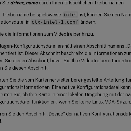
n Sie
driver_name
durch Ihren tatsächlichen Treibernamen.
r Treibername beispielsweise
intel
ist, können Sie den Na
ationsdatei in
ctx-intel-1.conf
ändern.
e die Informationen zum Videotreiber hinzu.
lagen-Konfigurationsdatei enthält einen Abschnitt namens „De
ntiert ist. Dieser Abschnitt beschreibt die Informationen zum
en Sie diesen Abschnitt, bevor Sie Ihre Videotreiberinformati
en Sie diesen Abschnitt:
ten Sie die vom Kartenhersteller bereitgestellte Anleitung fü
gurationsinformationen. Eine native Konfigurationsdatei kann
rüfen Sie, ob Ihre Karte in einer lokalen Umgebung mit der na
gurationsdatei funktioniert, wenn Sie keine Linux VDA-Sitzun
ren Sie den Abschnitt „Device“ der nativen Konfigurationsdat
f
.