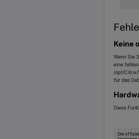
Fehl
Keine 
Wenn Sie 3
eine fehle
/opt/Citri
für das De
Hardwa
Diese Funk
Die offizi
Versionen 