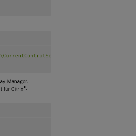
\CurrentControlSet\Control\Citrix\Thinwire"
play-Manager.
®
 für Citrix
-