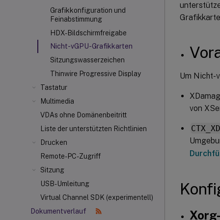
unterstütz
Grafikkonfiguration und
Grafikkarte
Feinabstimmung
HDX-Bildschirmfreigabe
Nicht-vGPU-Grafikkarten
Vor
Sitzungswasserzeichen
Thinwire Progressive Display
Um Nicht-v
Tastatur
XDamage 
Multimedia
von XSer
VDAs ohne Domänenbeitritt
CTX_X
Liste der unterstützten Richtlinien
Umgebun
Drucken
Durchfü
Remote-PC-Zugriff
Sitzung
Konfi
USB-Umleitung
Virtual Channel SDK (experimentell)
Dokumentverlauf
Xorg