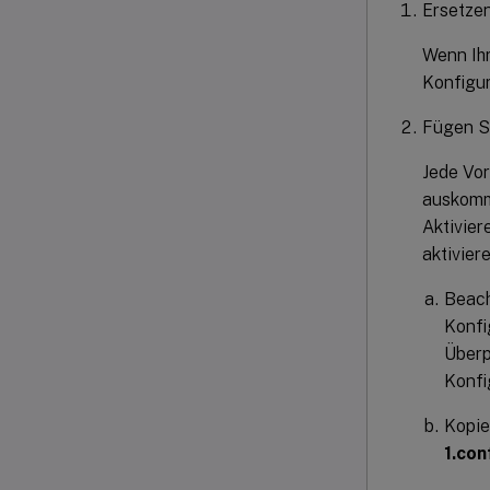
Ersetze
Wenn Ih
Konfigur
Fügen Si
Jede Vor
auskomme
Aktivier
aktivier
Beach
Konfi
Überp
Konfi
Kopie
1.con