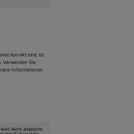
en korrekt sind, ist
s. Verwenden Sie
Trace-Informationen
fasst. Nicht-englische
aschinell übersetzte