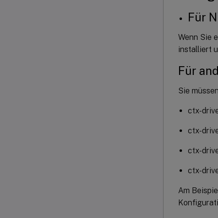
Für N
Wenn Sie e
installiert 
Für and
Sie müssen
ctx-driv
ctx-driv
ctx-dri
ctx-driv
Am Beispie
Konfigurat