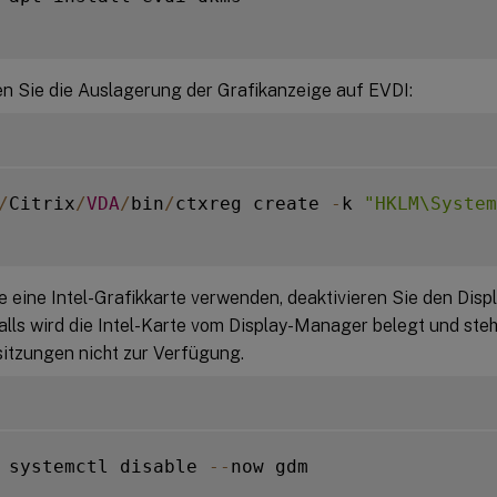
en Sie die Auslagerung der Grafikanzeige auf EVDI:
/
Citrix
/
VDA
/
bin
/
ctxreg create 
-
k 
"HKLM\System
 eine Intel-Grafikkarte verwenden, deaktivieren Sie den Dis
lls wird die Intel-Karte vom Display-Manager belegt und steht
itzungen nicht zur Verfügung.
 systemctl disable 
--
now gdm
