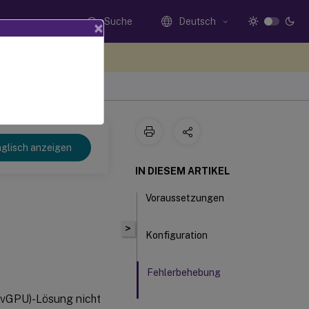
Suche
Deutsch
×
n Sie hier Feedback
glisch anzeigen
IN DIESEM ARTIKEL
Voraussetzungen
>
Konfiguration
Fehlerbehebung
 (vGPU)-Lösung nicht