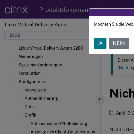
Produktdokumentation
Linux Virtual Delivery Agent
Möchten Sie die Web
Dieser Inhalt
2209
Linux V
JA
NEIN
Linux Virtual Delivery Agent 2209
Neuerungen
Dieser A
Systemanforderungen
(Haftun
Installation
Konfigurieren
Nic
Verwaltung
Authentifizierung
<
Datei
April 13,
Grafik
Automatische DPI-Skalierung
Nicht-vGPU
Anzeige des Client-Batteriestatus