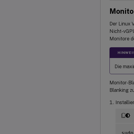
Monito
Der Linux 
Nicht-vGPU
Monitore de
HINWEI
Die maxim
Monitor-Bl
Blanking zu
Installi
sudo