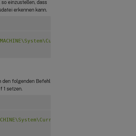
so einzustellen, dass
sdatei erkennen kann.
MACHINE\System\CurrentControlSet\Control\Cit
n den folgenden Befehl
 1 setzen.
CHINE\System\CurrentControlSet\Control\Citri