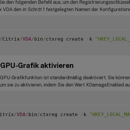
ie den folgenden Befehl aus, um den Registrierungsschlüssel 
x VDA den in Schritt 1 festgelegten Namen der Konfiguration
/
Citrix
/
VDA
/
bin
/
ctxreg create 
-
k 
"HKEY_LOCAL_
vGPU-Grafik aktivieren
vGPU-Grafikfunktion ist standardmäßig deaktiviert. Sie könne
 um sie zu aktivieren, indem Sie den Wert XDamageEnabled auf
itrix
/
VDA
/
bin
/
ctxreg create 
-
k 
"HKEY_LOCAL_MA