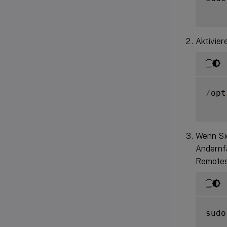
Aktivier
/
opt
Wenn Sie
Andernfa
Remotes
sudo