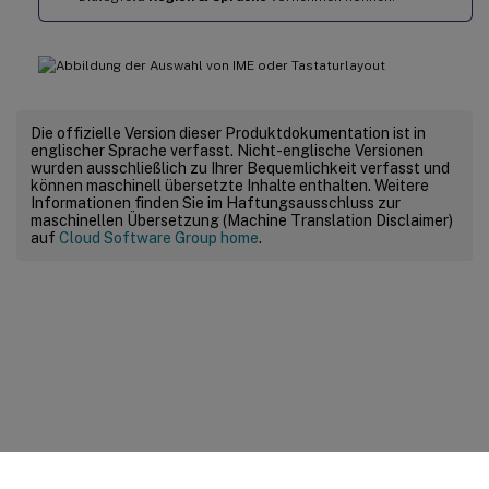
Die offizielle Version dieser Produktdokumentation ist in
englischer Sprache verfasst. Nicht-englische Versionen
wurden ausschließlich zu Ihrer Bequemlichkeit verfasst und
können maschinell übersetzte Inhalte enthalten. Weitere
Informationen finden Sie im Haftungsausschluss zur
maschinellen Übersetzung (Machine Translation Disclaimer)
auf
Cloud Software Group home
.