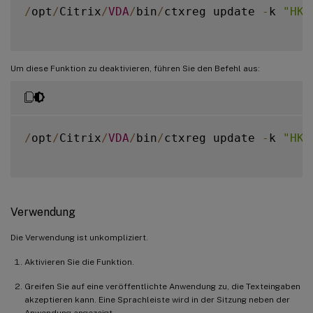
/
opt
/
Citrix
/
VDA
/
bin
/
ctxreg update 
-
k 
"HKE
Um diese Funktion zu deaktivieren, führen Sie den Befehl aus:
/
opt
/
Citrix
/
VDA
/
bin
/
ctxreg update 
-
k 
"HKE
Verwendung
Die Verwendung ist unkompliziert.
Aktivieren Sie die Funktion.
Greifen Sie auf eine veröffentlichte Anwendung zu, die Texteingaben
akzeptieren kann. Eine Sprachleiste wird in der Sitzung neben der
Anwendung angezeigt.