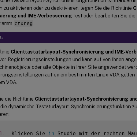
sche Tastaturlayout-Synchronisierungsfunktion ist standardm
n zu aktivieren oder zu deaktivieren, legen Sie die Richtlinie
C
sierung und IME-Verbesserung
fest oder bearbeiten Sie die
gramm
ctxreg
.
S:
linie
Clienttastaturlayout-Synchronisierung und IME-Ver
vor Registrierungseinstellungen und kann auf von Ihnen ang
hinenobjekte oder alle Objekte in Ihrer Site angewendet wer
erungseinstellungen auf einem bestimmten Linux VDA gelten f
em VDA.
e die Richtlinie
Clienttastaturlayout-Synchronisierung u
 die dynamische Tastaturlayout-Synchronisierungsfunktion zu 
eren:
1.
  Klicken Sie 
in
 Studio mit der rechten Mau