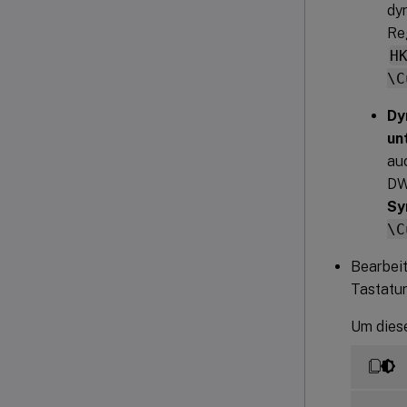
dy
Re
H
\C
Dy
un
au
DW
Sy
\C
Bearbei
Tastatur
Um diese