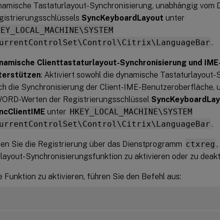
namische Tastaturlayout-Synchronisierung, unabhängig vo
gistrierungsschlüssels
SyncKeyboardLayout
unter
KEY_LOCAL_MACHINE\SYSTEM
urrentControlSet\Control\Citrix\LanguageBar
.
namische Clienttastaturlayout-Synchronisierung und IM
terstützen
: Aktiviert sowohl die dynamische Tastaturlayout-
ch die Synchronisierung der Client-IME-Benutzeroberfläche,
ORD-Werten der Registrierungsschlüssel
SyncKeyboardLay
ncClientIME
unter
HKEY_LOCAL_MACHINE\SYSTEM
urrentControlSet\Control\Citrix\LanguageBar
.
ten Sie die Registrierung über das Dienstprogramm
ctxreg
layout-Synchronisierungsfunktion zu aktivieren oder zu deakt
 Funktion zu aktivieren, führen Sie den Befehl aus: