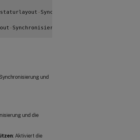
staturlayout
-
Synchronisierung und 
IME
-
Verbes
out
-
Synchronisierung und 
IME
-
Verbesserung
]
(
/
nisierung und die
ützen
: Aktiviert die