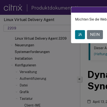
Produktdokumentation
Linux Virtual Delivery Agent
Möchten Sie die Web
Dieser Inhalt
2209
Linux V
JA
NEIN
Linux Virtual Delivery Agent 2209
Neuerungen
Dieser A
Systemanforderungen
(Haftun
Installation
Konfigurieren
Dyn
Verwaltung
Authentifizierung
<
Syn
Datei
Grafik
Tastatur
April 13,
Client-IME