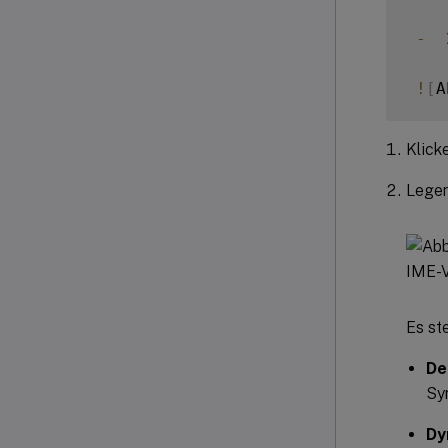
-
!
[
A
Klick
Legen 
Es st
De
Sy
Dy