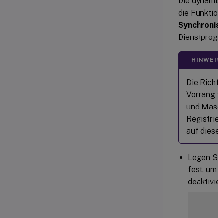
Die dynami
die Funktio
Synchroni
Dienstpro
HINWEI
Die Richt
Vorrang 
und Masc
Registri
auf dies
Legen Si
fest, um
deaktivi
-