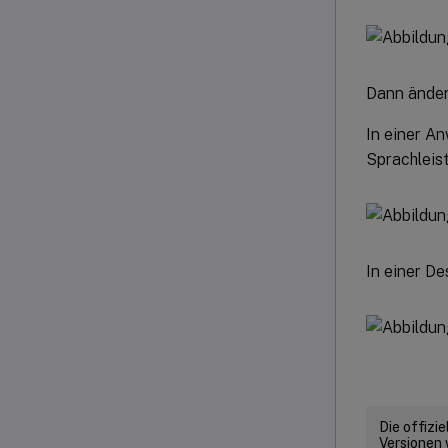
Dann ändert
In einer A
Sprachleist
In einer D
Die offizi
Versionen 