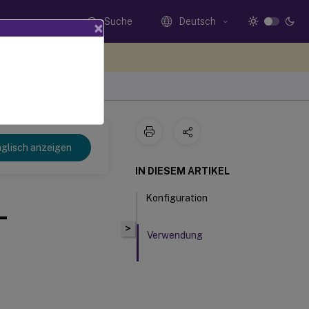
Suche
Deutsch
×
n Sie hier Feedback
glisch anzeigen
IN DIESEM ARTIKEL
Konfiguration
-
>
Verwendung