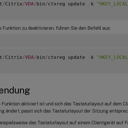
t
/
Citrix
/
VDA
/
bin
/
ctxreg update 
-
k 
"HKEY_LOCAL
 Funktion zu deaktivieren, führen Sie den Befehl aus:
t
/
Citrix
/
VDA
/
bin
/
ctxreg update 
-
k 
"HKEY_LOCAL
endung
Funktion aktiviert ist und sich das Tastaturlayout auf dem C
ng ändert, passt sich das Tastaturlayout der Sitzung entspre
eispielsweise das Tastaturlayout auf einem Clientgerät auf F