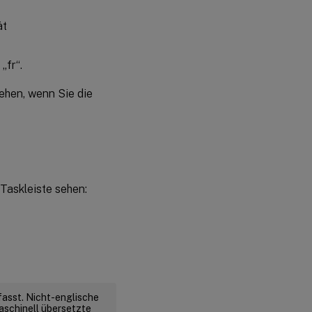
„fr“.
ehen, wenn Sie die
Taskleiste sehen:
fasst. Nicht-englische
aschinell übersetzte