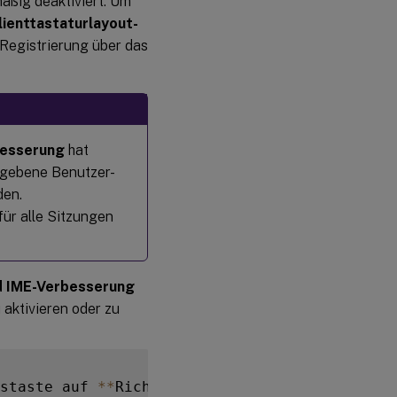
äßig deaktiviert. Um
lienttastaturlayout-
 Registrierung über das
besserung
hat
egebene Benutzer-
den.
ür alle Sitzungen
nd IME-Verbesserung
aktivieren oder zu
staste auf 
**
Richtlinien
**
 und wählen Sie 
**