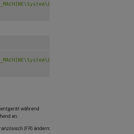
_MACHINE\System\CurrentControlSet\Control\Ci
_MACHINE\System\CurrentControlSet\Control\Ci
lientgerät während
chend an.
ranzösisch (FR) ändern: