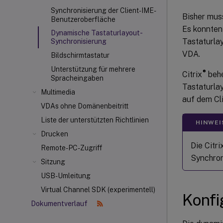
Synchronisierung der Client-IME-
Bisher mus
Benutzeroberfläche
Es konnten
Dynamische Tastaturlayout-
Tastaturla
Synchronisierung
VDA.
Bildschirmtastatur
Unterstützung für mehrere
®
Citrix
behe
Spracheingaben
Tastaturlay
Multimedia
auf dem Cl
VDAs ohne Domänenbeitritt
Liste der unterstützten Richtlinien
HINWEI
Drucken
Die Citr
Remote-PC-Zugriff
Synchron
Sitzung
USB-Umleitung
Virtual Channel SDK (experimentell)
Konfi
Dokumentverlauf