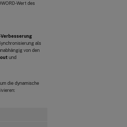
m DWORD-Wert des
E-Verbesserung
Synchronisierung als
 unabhängig von den
out
und
, um die dynamische
ivieren: