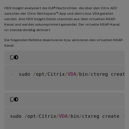
HDX Insight analysiert die ICA®-Nachrichten, die über den Citrix ADC
™
zwischen der Citrix Workspace
-App und dem Linux VDA geleitet
werden. Alle HDX Insight-Daten stammen aus dem virtuellen NSAP-
Kanal und werden unkomprimiert gesendet. Der virtuelle NSAP-Kanal
ist standardmäßig aktiviert.
Die folgenden Befehle deaktivieren bzw. aktivieren den virtuellen NSAP-
Kanal:
-
  sudo 
/
opt
/
Citrix
/
VDA
/
bin
/
ctxreg create
sudo 
/
opt
/
Citrix
/
VDA
/
bin
/
ctxreg create 
-
k