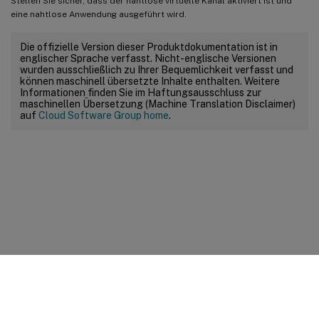
Stellen Sie sicher, dass der nahtlose virtuelle Kanal aktiviert ist und
eine nahtlose Anwendung ausgeführt wird.
Die offizielle Version dieser Produktdokumentation ist in
englischer Sprache verfasst. Nicht-englische Versionen
wurden ausschließlich zu Ihrer Bequemlichkeit verfasst und
können maschinell übersetzte Inhalte enthalten. Weitere
Informationen finden Sie im Haftungsausschluss zur
maschinellen Übersetzung (Machine Translation Disclaimer)
auf
Cloud Software Group home
.