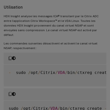
Utilisation
HDX Insight analyse les messages ICA® transitant par le Citrix ADC
™
entre l’application Citrix Workspace
et le VDA Linux. Toutes les
données HDX Insight proviennent du canal virtuel NSAP et sont
envoyées sans compression. Le canal virtuel NSAP est activé par
défaut.
Les commandes suivantes désactivent et activent le canal virtuel
NSAP, respectivement :
-
  sudo 
/
opt
/
Citrix
/
VDA
/
bin
/
ctxreg create
sudo 
/
opt
/
Citrix
/
VDA
/
bin
/
ctxreg create 
-
k