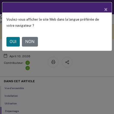
Documentation
FR
×
produit
Agent de livraison virtuel Linux
Agent de livraison virtuel Linux
Voulez-vous afficher le site Web dans la langue préférée de
™
HDX
Insight
2210
votre navigateur ?
Ce contenu a été traduit
Donnez votre avis ici
automatiquement de
manière dynamique.
OUI
NON
April 10, 2026
C
Contributeur:
C
DANS CET ARTICLE
Vue d’ensemble
Installation
Utilisation
Dépannage