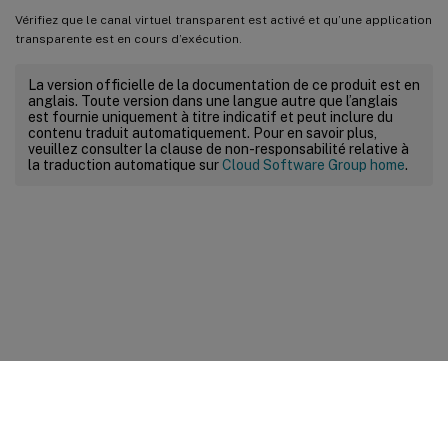
Vérifiez que le canal virtuel transparent est activé et qu’une application
transparente est en cours d’exécution.
La version officielle de la documentation de ce produit est en
anglais. Toute version dans une langue autre que l’anglais
est fournie uniquement à titre indicatif et peut inclure du
contenu traduit automatiquement. Pour en savoir plus,
veuillez consulter la clause de non-responsabilité relative à
la traduction automatique sur
Cloud Software Group home
.