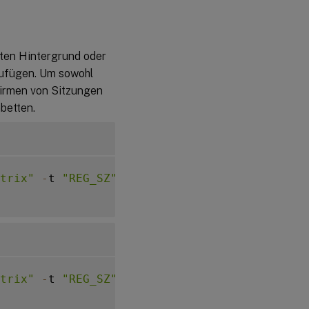
rten Hintergrund oder
zufügen. Um sowohl
hirmen von Sitzungen
betten.
trix"
-
t 
"REG_SZ"
-
v 
"LogonDisplayString"
-
d
trix"
-
t 
"REG_SZ"
-
v 
"BackgroundImagePath"
-