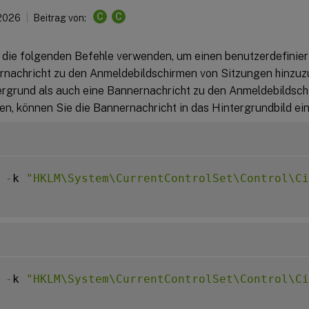
C
C
 2026
Beitrag von:
 die folgenden Befehle verwenden, um einen benutzerdefinie
rnachricht zu den Anmeldebildschirmen von Sitzungen hinzu
ergrund als auch eine Bannernachricht zu den Anmeldebildsc
n, können Sie die Bannernachricht in das Hintergrundbild ein
 
-
k 
"HKLM\System\CurrentControlSet\Control\Ci
 
-
k 
"HKLM\System\CurrentControlSet\Control\Ci