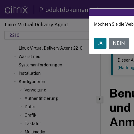
Produktdokumentation
Linux Virtual Delivery Agent
Möchten Sie die Web
Dieser Inhalt
2210
Linux V
JA
NEIN
Linux Virtual Delivery Agent 2210
Was ist neu
Dieser A
Systemanforderungen
(Haftun
Installation
Konfigurieren
Benu
Verwaltung
Authentifizierung
<
und 
Datei
Grafik
Anm
Tastatur
Multimedia