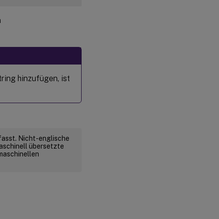
n
ing hinzufügen, ist
fasst. Nicht-englische
aschinell übersetzte
 maschinellen