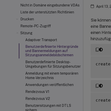
Nicht in Domäne eingebundene VDAs
April 13,
Liste der unterstützten Richtlinien
Drucken
Sie können
eine Banne
Remote-PC-Zugriff
einen Hint
Sitzung
hinzuzufüge
Adaptiver Transport
Benutzerdefinierte Hintergründe
und Bannermeldungen auf
Sitzungsanmeldebildschirmen
Benutzerdefinierte Desktop-
create
Umgebungen für Sitzungsbenutzer
Anmeldung mit einem temporären
Home-Verzeichnis
Anwendungen veröffentlichen
Rendezvous V1
Rendezvous V2
create
Benutzersitzungen mit DTLS
sichern