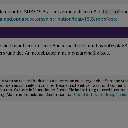
tion unter SUSE 15.3 zu nutzen, installieren Sie
imlib2
vo
nload.opensuse.org/distribution/leap/15.3/repo/oss/
.
 eine benutzerdefinierte Bannernachricht mit LogonDisplayStr
ergrund des Anmeldebildschirms standardmäßig blau.
elle Version dieser Produktdokumentation ist in englischer Sprache ver
wurden ausschließlich zu Ihrer Bequemlichkeit verfasst und können m
thalten. Weitere Informationen finden Sie im Haftungsausschluss zur
g (Machine Translation Disclaimer) auf
Cloud Software Group home
.