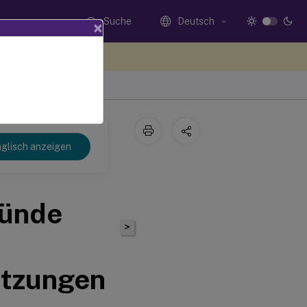
Suche
Deutsch
×
n Sie hier Feedback
glisch anzeigen
ründe
>
itzungen