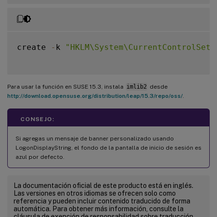
create 
-
k 
"HKLM\System\CurrentControlSet\
Para usar la función en SUSE 15.3, instala
imlib2
desde
http://download.opensuse.org/distribution/leap/15.3/repo/oss/
.
CONSEJO:
Si agregas un mensaje de banner personalizado usando
LogonDisplayString, el fondo de la pantalla de inicio de sesión es
azul por defecto.
La documentación oficial de este producto está en inglés.
Las versiones en otros idiomas se ofrecen solo como
referencia y pueden incluir contenido traducido de forma
automática. Para obtener más información, consulte la
cláusula de exención de responsabilidad sobre traducción