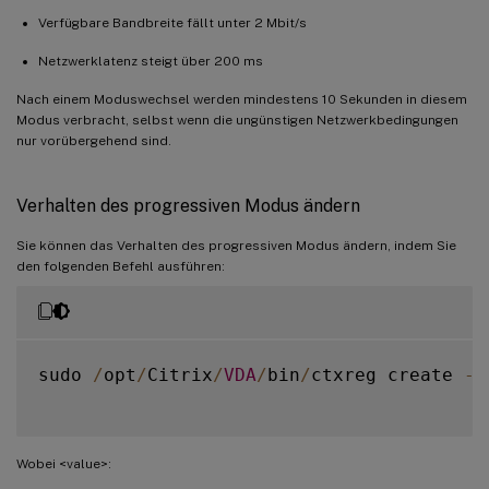
Verfügbare Bandbreite fällt unter 2 Mbit/s
Netzwerklatenz steigt über 200 ms
Nach einem Moduswechsel werden mindestens 10 Sekunden in diesem
Modus verbracht, selbst wenn die ungünstigen Netzwerkbedingungen
nur vorübergehend sind.
Verhalten des progressiven Modus ändern
Sie können das Verhalten des progressiven Modus ändern, indem Sie
den folgenden Befehl ausführen:
sudo 
/
opt
/
Citrix
/
VDA
/
bin
/
ctxreg create 
-
k
Wobei <value>: