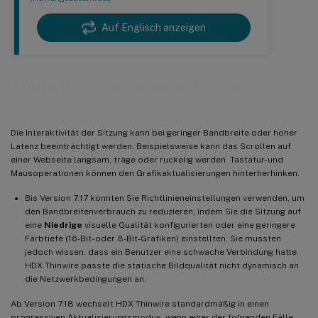
Auf Englisch anzeigen
Thinwire Progressive Anzeige
Die Interaktivität der Sitzung kann bei geringer Bandbreite oder hoher
Latenz beeinträchtigt werden. Beispielsweise kann das Scrollen auf
einer Webseite langsam, träge oder ruckelig werden. Tastatur- und
Mausoperationen können den Grafikaktualisierungen hinterherhinken.
Bis Version 7.17 konnten Sie Richtlinieneinstellungen verwenden, um
den Bandbreitenverbrauch zu reduzieren, indem Sie die Sitzung auf
eine
Niedrige
visuelle Qualität konfigurierten oder eine geringere
Farbtiefe (16-Bit- oder 8-Bit-Grafiken) einstellten. Sie mussten
jedoch wissen, dass ein Benutzer eine schwache Verbindung hatte.
HDX Thinwire passte die statische Bildqualität nicht dynamisch an
die Netzwerkbedingungen an.
Ab Version 7.18 wechselt HDX Thinwire standardmäßig in einen
progressiven Aktualisierungsmodus, wenn einer der folgenden Fälle