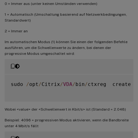
0 = Immer aus (unter keinen Umständen verwenden)
1 = Automatisch (Umschaltung basierend auf Netzwerkbedingungen,
Standardwert)
2 = Immer an
Im automatischen Modus (1) können Sie einen der folgenden Befehle
ausführen, um die Schwellenwerte zu ändern, bei denen der
progressive Modus umgeschaltet wird:
sudo 
/
opt
/
Citrix
/
VDA
/
bin
/
ctxreg  create 
-
Wobei <value> der <Schwellenwert in Kbit/s> ist (Standard = 2.048)
Beispiel: 4096 = progressiven Modus aktivieren, wenn die Bandbreite
unter 4 Mbit/s fällt