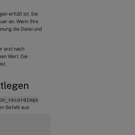
n erfüllt ist. Sie
uer an. Wenn Ihre
hnung die Datei und
er erst nach
en Wert. Die
et.
stlegen
on_recordings
n Befehl aus: