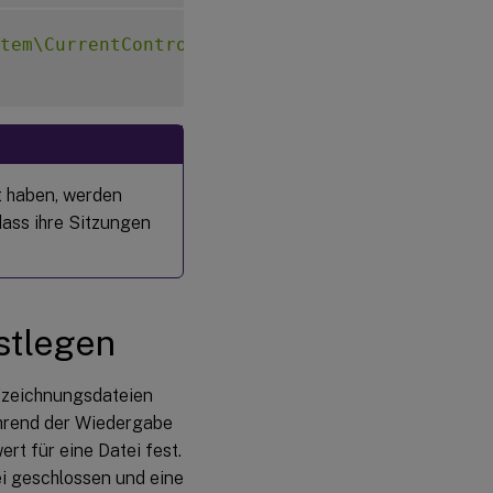
tem\CurrentControlSet\Control\Citrix\SmartAu
t haben, werden
dass ihre Sitzungen
stlegen
fzeichnungsdateien
ährend der Wiedergabe
rt für eine Datei fest.
ei geschlossen und eine