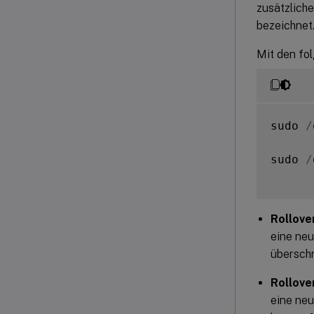
zusätzliche
bezeichnet
Mit den fo
sudo 
/
sudo 
/
Rollove
eine neu
überschr
Rollove
eine neu