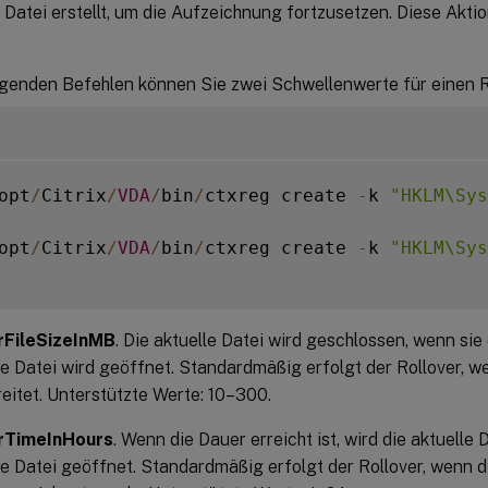
 Datei erstellt, um die Aufzeichnung fortzusetzen. Diese Aktio
.
lgenden Befehlen können Sie zwei Schwellenwerte für einen R
opt
/
Citrix
/
VDA
/
bin
/
ctxreg create 
-
k 
"HKLM\Sys
opt
/
Citrix
/
VDA
/
bin
/
ctxreg create 
-
k 
"HKLM\Sys
rFileSizeInMB
. Die aktuelle Datei wird geschlossen, wenn sie
e Datei wird geöffnet. Standardmäßig erfolgt der Rollover, 
eitet. Unterstützte Werte: 10–300.
rTimeInHours
. Wenn die Dauer erreicht ist, wird die aktuelle
e Datei geöffnet. Standardmäßig erfolgt der Rollover, wenn 