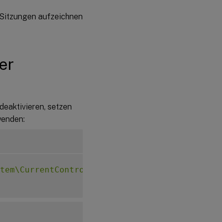
festlegen
 Sitzungen aufzeichnen
Aufzeichnungen
anzeigen
Einschränkungen
er
deaktivieren, setzen
wenden:
tem\CurrentControlSet\Control\Citrix\SmartAu