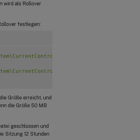
n wird als Rollover
ollover festlegen:
tem\CurrentControlSet\Control\Citrix\SmartAu
tem\CurrentControlSet\Control\Citrix\SmartAu
 die Größe erreicht, und
wenn die Größe 50 MB
 Datei geschlossen und
die Sitzung 12 Stunden