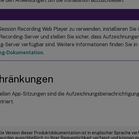
ie den Anweisungen, um die Installation abzuschließen.
ession Recording Web Player zu verwenden, installieren Sie 
Recording-Server und stellen Sie sicher, dass Aufzeichnunge
g-Server verfügbar sind. Weitere Informationen finden Sie in
ng-Dokumentation
.
chränkungen
uellen App-Sitzungen sind die Aufzeichnungsbenachrichtigun
triert.
elle Version dieser Produktdokumentation ist in englischer Sprache ver
wurden ausschließlich zu Ihrer Bequemlichkeit verfasst und können m