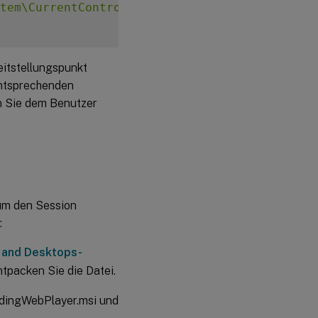
tem\CurrentControlSet\Control\Citrix\SmartAu
itstellungspunkt
entsprechenden
en Sie dem Benutzer
 um den Session
:
s and Desktops-
tpacken Sie die Datei.
rdingWebPlayer.msi und