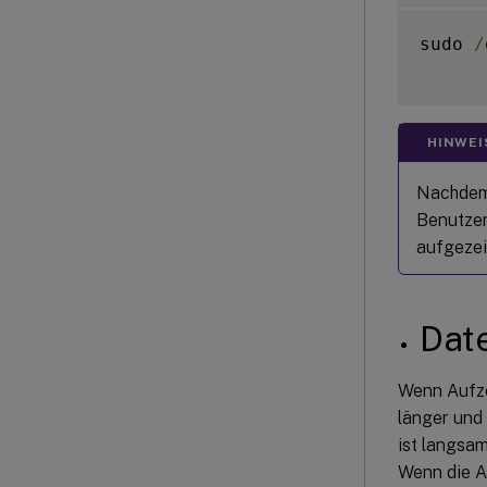
sudo 
/
HINWEI
Nachdem 
Benutzer
aufgezei
Dat
Wenn Aufze
länger und
ist langsam
Wenn die A