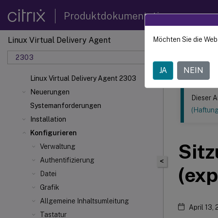
Produktdokumentation
Linux Virtual Delivery Agent
Möchten Sie die Web
Dieser Inhalt
2303
Linux V
JA
NEIN
Linux Virtual Delivery Agent 2303
Neuerungen
Dieser A
Systemanforderungen
(Haftun
Installation
Konfigurieren
Sit
Verwaltung
Authentifizierung
<
(exp
Datei
Grafik
Allgemeine Inhaltsumleitung
April 13,
Tastatur