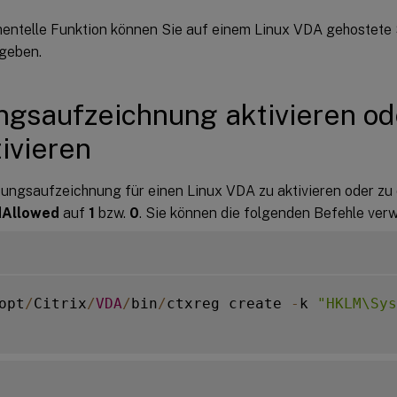
mentelle Funktion können Sie auf einem Linux VDA gehostete
geben.
ngsaufzeichnung aktivieren od
ivieren
zungsaufzeichnung für einen Linux VDA zu aktivieren oder zu 
Allowed
auf
1
bzw.
0
. Sie können die folgenden Befehle ver
opt
/
Citrix
/
VDA
/
bin
/
ctxreg create 
-
k 
"HKLM\Sys