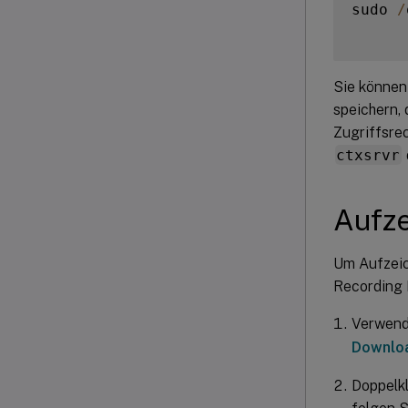
sudo 
/
Sie können
speichern,
Zugriffsre
ctxsrvr
Aufz
Um Aufzeic
Recording 
Verwende
Downlo
Doppelk