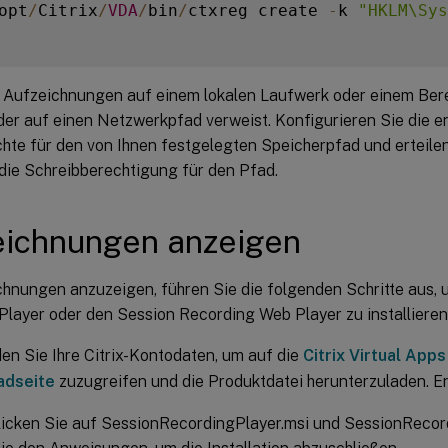
opt
/
Citrix
/
VDA
/
bin
/
ctxreg create 
-
k 
"HKLM\Sys
 Aufzeichnungen auf einem lokalen Laufwerk oder einem Bere
 der auf einen Netzwerkpfad verweist. Konfigurieren Sie die 
chte für den von Ihnen festgelegten Speicherpfad und erteil
die Schreibberechtigung für den Pfad.
eichnungen anzeigen
hnungen anzuzeigen, führen Sie die folgenden Schritte aus,
Player oder den Session Recording Web Player zu installieren
n Sie Ihre Citrix-Kontodaten, um auf die
Citrix Virtual App
adseite
zuzugreifen und die Produktdatei herunterzuladen. En
licken Sie auf SessionRecordingPlayer.msi und SessionReco