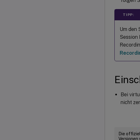
folgen S
TIPP:
Um den S
Session 
Recordin
Recordi
Eins
Bei virt
nicht zen
Die offizi
Versionen 