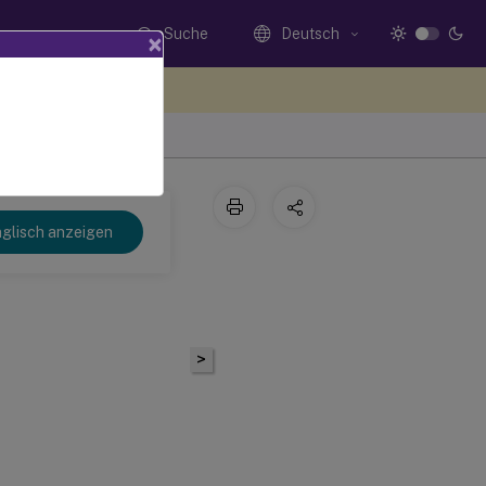
Suche
Deutsch
×
n Sie hier Feedback
glisch anzeigen
>