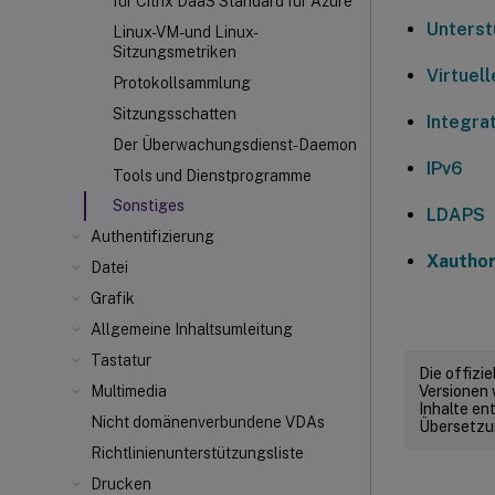
für Citrix DaaS Standard für Azure
Unterst
Linux-VM- und Linux-
Sitzungsmetriken
Virtuel
Protokollsammlung
Sitzungsschatten
Integrat
Der Überwachungsdienst-Daemon
IPv6
Tools und Dienstprogramme
Sonstiges
LDAPS
Authentifizierung
Xauthor
Datei
Grafik
Allgemeine Inhaltsumleitung
Tastatur
Die offizi
Versionen 
Multimedia
Inhalte en
Nicht domänenverbundene VDAs
Übersetzun
Richtlinienunterstützungsliste
Drucken