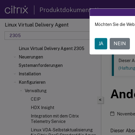
Produktdokumentation
Linux Virtual Delivery Agent
Möchten Sie die Web
Dieser Inhalt
2305
Linux V
JA
NEIN
Linux Virtual Delivery Agent 2305
Neuerungen
Dieser A
Systemanforderungen
(Haftun
Installation
Konfigurieren
And
Verwaltung
CEIP
<
HDX
Insight
Novembe
Integration mit dem Citrix
Telemetry Service
Linux VDA-Selbstaktualisierung
Dieser Abs